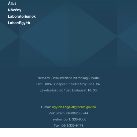
Állat
Növény
Laboratóriumok
Labor/Egyéb
Nemzeti Élelmiszerlánc-biztonsági Hivatal
Cím: 1024 Budapest, Keleti Károly utca. 24.
Levelezési cím: 1525 Budapest. Pf. 30.
E-mail:
ugyfelszolgalat@nebih.gov.hu
Zöld szám: 06-80/263-244
Telefon: 06-1/ 336-9000
Fax: 06-1/336-9479