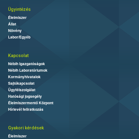
Ügyintézés
Élelmiszer
Állat
Növény
Labor/Egyéb
Kapcsolat
Nébih Igazgatóságok
Nébih Laboratóriumok
Kormányhivatalok
Sajtókapcsolat
Ügyfélszolgálat
Hatósági jogsegély
Élelmiszermentő Központ
Hírlevél feliratkozás
Gyakori kérdések
Élelmiszer