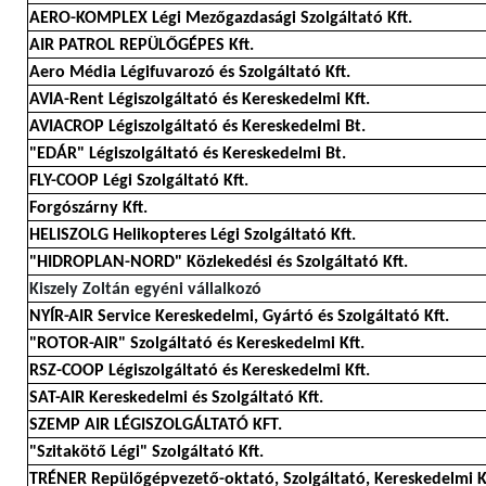
AERO-KOMPLEX Légi Mezőgazdasági Szolgáltató Kft.
AIR PATROL REPÜLŐGÉPES Kft.
Aero Média Légifuvarozó és Szolgáltató Kft.
AVIA-Rent Légiszolgáltató és Kereskedelmi Kft.
AVIACROP Légiszolgáltató és Kereskedelmi Bt.
"EDÁR" Légiszolgáltató és Kereskedelmi Bt.
FLY-COOP Légi Szolgáltató Kft.
Forgószárny Kft.
HELISZOLG Helikopteres Légi Szolgáltató Kft.
"HIDROPLAN-NORD" Közlekedési és Szolgáltató Kft.
Kiszely Zoltán egyéni vállalkozó
NYÍR-AIR Service Kereskedelmi, Gyártó és Szolgáltató Kft.
"ROTOR-AIR" Szolgáltató és Kereskedelmi Kft.
RSZ-COOP Légiszolgáltató és Kereskedelmi Kft.
SAT-AIR Kereskedelmi és Szolgáltató Kft.
SZEMP AIR LÉGISZOLGÁLTATÓ KFT.
"Szitakötő Légi" Szolgáltató Kft.
TRÉNER Repülőgépvezető-oktató, Szolgáltató, Kereskedelmi K