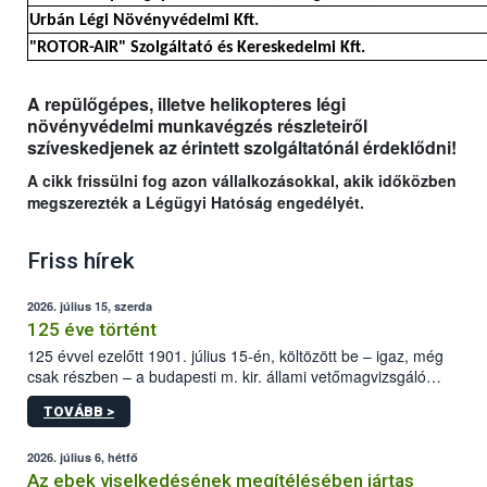
Urbán Légi Növényvédelmi Kft.
"ROTOR-AIR" Szolgáltató és Kereskedelmi Kft.
A repülőgépes, illetve helikopteres légi
növényvédelmi munkavégzés részleteiről
szíveskedjenek az érintett szolgáltatónál érdeklődni!
A cikk frissülni fog azon vállalkozásokkal, akik időközben
megszerezték a Légügyi Hatóság engedélyét.
Friss hírek
2026. július 15, szerda
125 éve történt
125 évvel ezelőtt 1901. július 15-én, költözött be – igaz, még
csak részben – a budapesti m. kir. állami vetőmagvizsgáló
állomás a Kis Rókus utca 15. szám alatti, Czigler Győző által
TOVÁBB >
tervezett új épületébe.
2026. július 6, hétfő
Az ebek viselkedésének megítélésében jártas