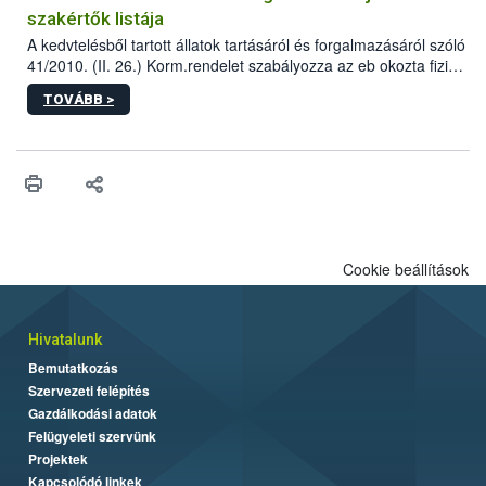
szakértők listája
A kedvtelésből tartott állatok tartásáról és forgalmazásáról szóló
41/2010. (II. 26.) Korm.rendelet szabályozza az eb okozta fizikai
sérülés, illetve ennek veszélye keletkezésekor felmerülő
TOVÁBB >
hatósági feladatokat, valamint a veszélyes eb tartását és annak
engedélyezését. Ezen eljárások során szükség esetén be kell
vonni az ebek viselkedésének megítélésében jártas szakértőt.
Cookie beállítások
Hivatalunk
Bemutatkozás
Szervezeti felépítés
Gazdálkodási adatok
Felügyeleti szervünk
Projektek
Kapcsolódó linkek