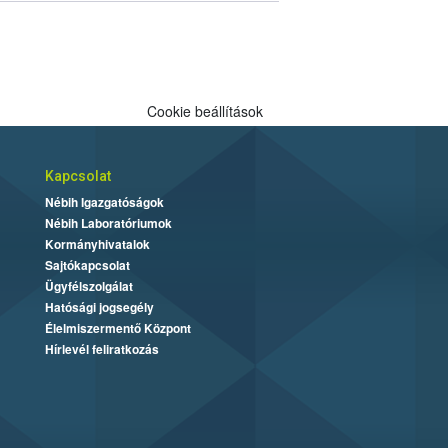
Cookie beállítások
Kapcsolat
Nébih Igazgatóságok
Nébih Laboratóriumok
Kormányhivatalok
Sajtókapcsolat
Ügyfélszolgálat
Hatósági jogsegély
Élelmiszermentő Központ
Hírlevél feliratkozás