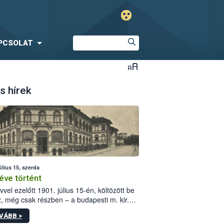
PCSOLAT
s hírek
úlius 15, szerda
éve történt
vvel ezelőtt 1901. július 15-én, költözött be
z, még csak részben – a budapesti m. kir.
i vetőmagvizsgáló állomás a Kis Rókus utca
VÁBB >
ám alatti, Czigler Győző által tervezett új