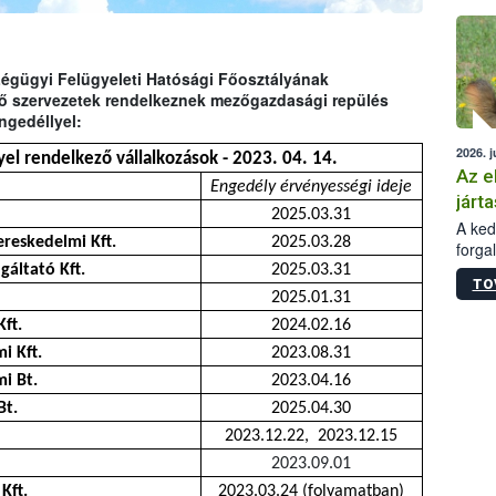
épüle
Légügyi Felügyeleti Hatósági Főosztályának
ező szervezetek rendelkeznek mezőgazdasági repülés
ngedéllyel:
2026. j
el rendelkező vállalkozások - 2023. 04. 14.
Az e
Engedély érvényességi ideje
járta
2025.03.31
A kedv
reskedelmi Kft.
2025.03.28
forga
Korm.
áltató Kft.
2025.03.31
TO
sérül
2025.01.31
felme
ft.
2024.02.16
veszé
Ezen 
i Kft.
2023.08.31
vonni
i Bt.
2023.04.16
jártas
Bt.
2025.04.30
2023.12.22, 2023.12.15
2023.09.01
Kft.
2023.03.24 (folyamatban)