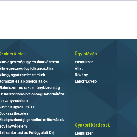
Szakterületek
Ügyintézés
Állat-egészségügy és állatvédelem
Élelmiszer
Állategészségügyi diagnosztika
Állat
Állatgyógyászati termékek
Növény
Borászat és alkoholos italok
Labor/Egyéb
Élelmiszer- és takarmánybiztonság
Élelmiszerlánc-biztonsági laborhálózat
Járványvédelem
Kiemelt ügyek, EUTR
Kockázatkezelés
Mezőgazdasági genetikai erőforrások
Gyakori kérdések
Növényvédelem
Nyilvántartási és Felügyeleti Díj
Élelmiszer