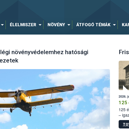
ÉLELMISZER
NÖVÉNY
ÁTFOGÓ TÉMÁK
KA
 légi növényvédelemhez hatósági
Fris
vezetek
2026. j
125 
125 é
– iga
állam
TO
15. sz