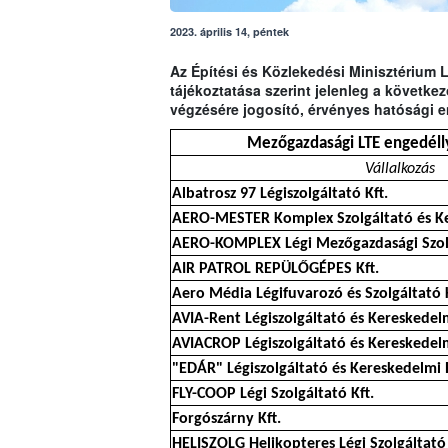
2023. április 14, péntek
Az Építési és Közlekedési Minisztérium 
tájékoztatása szerint jelenleg a követk
végzésére jogosító, érvényes hatósági e
Mezőgazdasági LTE engedélly
Vállalkozás
Albatrosz 97 Légiszolgáltató Kft.
AERO-MESTER Komplex Szolgáltató és Ke
AERO-KOMPLEX Légi Mezőgazdasági Szolg
AIR PATROL REPÜLŐGÉPES Kft.
Aero Média Légifuvarozó és Szolgáltató K
AVIA-Rent Légiszolgáltató és Kereskedelm
AVIACROP Légiszolgáltató és Kereskedelm
"EDÁR" Légiszolgáltató és Kereskedelmi 
FLY-COOP Légi Szolgáltató Kft.
Forgószárny Kft.
HELISZOLG Helikopteres Légi Szolgáltató 