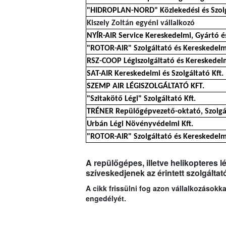
"HIDROPLAN-NORD" Közlekedési és Szolgá
Kiszely Zoltán egyéni vállalkozó
NYÍR-AIR Service Kereskedelmi, Gyártó és
"ROTOR-AIR" Szolgáltató és Kereskedelmi
RSZ-COOP Légiszolgáltató és Kereskedelm
SAT-AIR Kereskedelmi és Szolgáltató Kft.
SZEMP AIR LÉGISZOLGÁLTATÓ KFT.
"Szitakötő Légi" Szolgáltató Kft.
TRÉNER Repülőgépvezető-oktató, Szolgál
Urbán Légi Növényvédelmi Kft.
"ROTOR-AIR" Szolgáltató és Kereskedelmi
A repülőgépes, illetve helikopteres 
szíveskedjenek az érintett szolgáltat
A cikk frissülni fog azon vállalkozások
engedélyét.