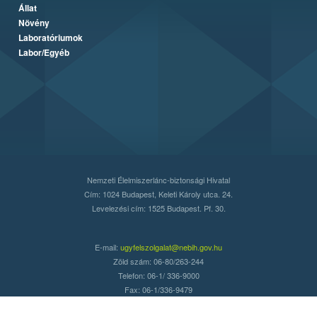
Állat
Növény
Laboratóriumok
Labor/Egyéb
Nemzeti Élelmiszerlánc-biztonsági Hivatal
Cím: 1024 Budapest, Keleti Károly utca. 24.
Levelezési cím: 1525 Budapest. Pf. 30.
E-mail:
ugyfelszolgalat@nebih.gov.hu
Zöld szám: 06-80/263-244
Telefon: 06-1/ 336-9000
Fax: 06-1/336-9479