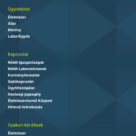
Ügyintézés
Élelmiszer
Állat
Növény
Labor/Egyéb
Kapcsolat
Nébih Igazgatóságok
Nébih Laboratóriumok
Kormányhivatalok
Sajtókapcsolat
Ügyfélszolgálat
Hatósági jogsegély
Élelmiszermentő Központ
Hírlevél feliratkozás
Gyakori kérdések
Élelmiszer