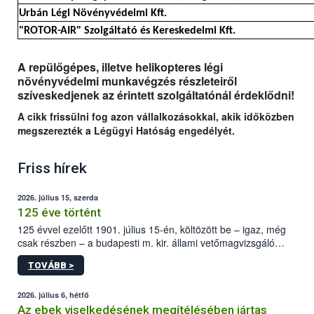
Urbán Légi Növényvédelmi Kft.
"ROTOR-AIR" Szolgáltató és Kereskedelmi Kft.
A repülőgépes, illetve helikopteres légi
növényvédelmi munkavégzés részleteiről
szíveskedjenek az érintett szolgáltatónál érdeklődni!
A cikk frissülni fog azon vállalkozásokkal, akik időközben
megszerezték a Légügyi Hatóság engedélyét.
Friss hírek
2026. július 15, szerda
125 éve történt
125 évvel ezelőtt 1901. július 15-én, költözött be – igaz, még
csak részben – a budapesti m. kir. állami vetőmagvizsgáló
állomás a Kis Rókus utca 15. szám alatti, Czigler Győző által
TOVÁBB >
tervezett új épületébe.
2026. július 6, hétfő
Az ebek viselkedésének megítélésében jártas