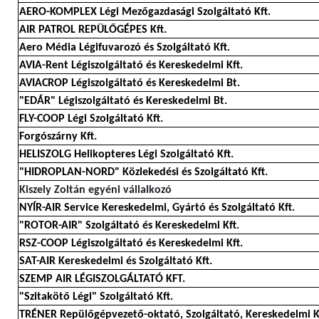
AERO-KOMPLEX Légi Mezőgazdasági Szolgáltató Kft.
AIR PATROL REPÜLŐGÉPES Kft.
Aero Média Légifuvarozó és Szolgáltató Kft.
AVIA-Rent Légiszolgáltató és Kereskedelmi Kft.
AVIACROP Légiszolgáltató és Kereskedelmi Bt.
"EDÁR" Légiszolgáltató és Kereskedelmi Bt.
FLY-COOP Légi Szolgáltató Kft.
Forgószárny Kft.
HELISZOLG Helikopteres Légi Szolgáltató Kft.
"HIDROPLAN-NORD" Közlekedési és Szolgáltató Kft.
Kiszely Zoltán egyéni vállalkozó
NYÍR-AIR Service Kereskedelmi, Gyártó és Szolgáltató Kft.
"ROTOR-AIR" Szolgáltató és Kereskedelmi Kft.
RSZ-COOP Légiszolgáltató és Kereskedelmi Kft.
SAT-AIR Kereskedelmi és Szolgáltató Kft.
SZEMP AIR LÉGISZOLGÁLTATÓ KFT.
"Szitakötő Légi" Szolgáltató Kft.
TRÉNER Repülőgépvezető-oktató, Szolgáltató, Kereskedelmi K