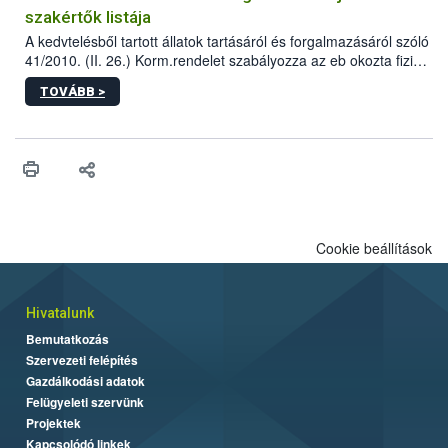
szakértők listája
A kedvtelésből tartott állatok tartásáról és forgalmazásáról szóló
41/2010. (II. 26.) Korm.rendelet szabályozza az eb okozta fizikai
sérülés, illetve ennek veszélye keletkezésekor felmerülő
TOVÁBB >
hatósági feladatokat, valamint a veszélyes eb tartását és annak
engedélyezését. Ezen eljárások során szükség esetén be kell
vonni az ebek viselkedésének megítélésében jártas szakértőt.
Cookie beállítások
Hivatalunk
Bemutatkozás
Szervezeti felépítés
Gazdálkodási adatok
Felügyeleti szervünk
Projektek
Kapcsolódó linkek