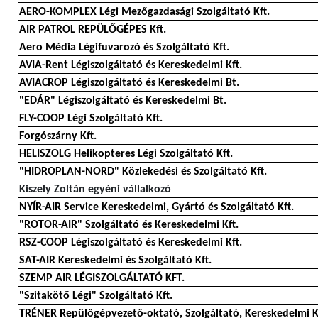
AERO-KOMPLEX Légi Mezőgazdasági Szolgáltató Kft.
AIR PATROL REPÜLŐGÉPES Kft.
Aero Média Légifuvarozó és Szolgáltató Kft.
AVIA-Rent Légiszolgáltató és Kereskedelmi Kft.
AVIACROP Légiszolgáltató és Kereskedelmi Bt.
"EDÁR" Légiszolgáltató és Kereskedelmi Bt.
FLY-COOP Légi Szolgáltató Kft.
Forgószárny Kft.
HELISZOLG Helikopteres Légi Szolgáltató Kft.
"HIDROPLAN-NORD" Közlekedési és Szolgáltató Kft.
Kiszely Zoltán egyéni vállalkozó
NYÍR-AIR Service Kereskedelmi, Gyártó és Szolgáltató Kft.
"ROTOR-AIR" Szolgáltató és Kereskedelmi Kft.
RSZ-COOP Légiszolgáltató és Kereskedelmi Kft.
SAT-AIR Kereskedelmi és Szolgáltató Kft.
SZEMP AIR LÉGISZOLGÁLTATÓ KFT.
"Szitakötő Légi" Szolgáltató Kft.
TRÉNER Repülőgépvezető-oktató, Szolgáltató, Kereskedelmi K