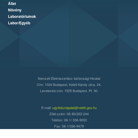
Állat
Növény
Laboratóriumok
Labor/Egyéb
Nemzeti Élelmiszerlánc-biztonsági Hivatal
Cím: 1024 Budapest, Keleti Károly utca. 24.
Levelezési cím: 1525 Budapest. Pf. 30.
E-mail:
ugyfelszolgalat@nebih.gov.hu
Zöld szám: 06-80/263-244
Telefon: 06-1/ 336-9000
Fax: 06-1/336-9479