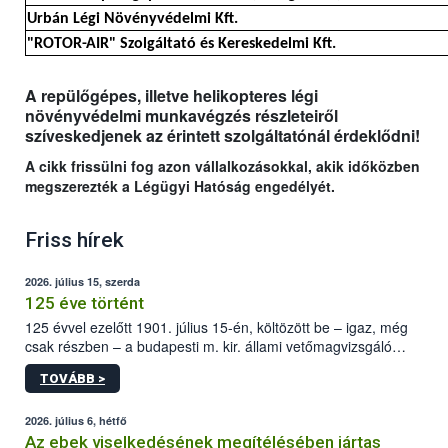
Urbán Légi Növényvédelmi Kft.
"ROTOR-AIR" Szolgáltató és Kereskedelmi Kft.
A repülőgépes, illetve helikopteres légi
növényvédelmi munkavégzés részleteiről
szíveskedjenek az érintett szolgáltatónál érdeklődni!
A cikk frissülni fog azon vállalkozásokkal, akik időközben
megszerezték a Légügyi Hatóság engedélyét.
Friss hírek
2026. július 15, szerda
125 éve történt
125 évvel ezelőtt 1901. július 15-én, költözött be – igaz, még
csak részben – a budapesti m. kir. állami vetőmagvizsgáló
állomás a Kis Rókus utca 15. szám alatti, Czigler Győző által
TOVÁBB >
tervezett új épületébe.
2026. július 6, hétfő
Az ebek viselkedésének megítélésében jártas