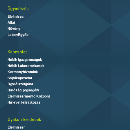
Ügyintézés
Élelmiszer
Állat
Növény
Labor/Egyéb
Kapcsolat
Nébih Igazgatóságok
Nébih Laboratóriumok
Kormányhivatalok
Sajtókapcsolat
Ügyfélszolgálat
Hatósági jogsegély
Élelmiszermentő Központ
Hírlevél feliratkozás
Gyakori kérdések
Élelmiszer