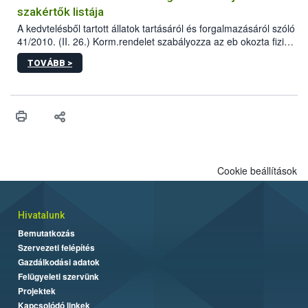
szakértők listája
A kedvtelésből tartott állatok tartásáról és forgalmazásáról szóló
41/2010. (II. 26.) Korm.rendelet szabályozza az eb okozta fizikai
sérülés, illetve ennek veszélye keletkezésekor felmerülő
TOVÁBB >
hatósági feladatokat, valamint a veszélyes eb tartását és annak
engedélyezését. Ezen eljárások során szükség esetén be kell
vonni az ebek viselkedésének megítélésében jártas szakértőt.
Cookie beállítások
Hivatalunk
Bemutatkozás
Szervezeti felépítés
Gazdálkodási adatok
Felügyeleti szervünk
Projektek
Kapcsolódó linkek