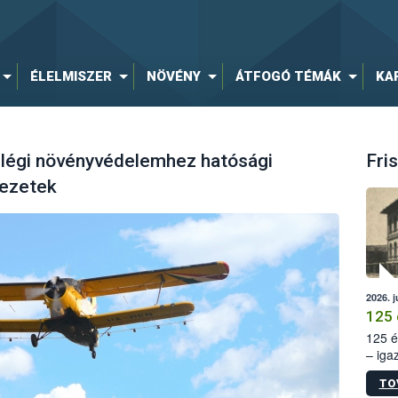
ÉLELMISZER
NÖVÉNY
ÁTFOGÓ TÉMÁK
KA
 légi növényvédelemhez hatósági
Fris
vezetek
2026. j
125 
125 é
– iga
állam
TO
15. sz