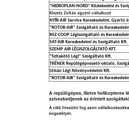
"HIDROPLAN-NORD" Közlekedési és Szolgá
Kiszely Zoltán egyéni vállalkozó
NYÍR-AIR Service Kereskedelmi, Gyártó és
"ROTOR-AIR" Szolgáltató és Kereskedelmi
RSZ-COOP Légiszolgáltató és Kereskedelm
SAT-AIR Kereskedelmi és Szolgáltató Kft.
SZEMP AIR LÉGISZOLGÁLTATÓ KFT.
"Szitakötő Légi" Szolgáltató Kft.
TRÉNER Repülőgépvezető-oktató, Szolgál
Urbán Légi Növényvédelmi Kft.
"ROTOR-AIR" Szolgáltató és Kereskedelmi
A repülőgépes, illetve helikopteres 
szíveskedjenek az érintett szolgáltat
A cikk frissülni fog azon vállalkozások
engedélyét.