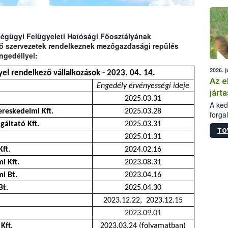
épüle
Légügyi Felügyeleti Hatósági Főosztályának
ező szervezetek rendelkeznek mezőgazdasági repülés
ngedéllyel:
2026. j
el rendelkező vállalkozások - 2023. 04. 14.
Az e
Engedély érvényességi ideje
járta
2025.03.31
A kedv
reskedelmi Kft.
2025.03.28
forga
Korm.
áltató Kft.
2025.03.31
TO
sérül
2025.01.31
felme
ft.
2024.02.16
veszé
Ezen 
i Kft.
2023.08.31
vonni
i Bt.
2023.04.16
jártas
Bt.
2025.04.30
2023.12.22, 2023.12.15
2023.09.01
Kft.
2023.03.24 (folyamatban)