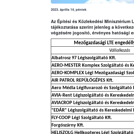
2023. április 14, péntek
Az Építési és Közlekedési Minisztérium 
tájékoztatása szerint jelenleg a követk
végzésére jogosító, érvényes hatósági e
Mezőgazdasági LTE engedélly
Vállalkozás
Albatrosz 97 Légiszolgáltató Kft.
AERO-MESTER Komplex Szolgáltató és Ke
AERO-KOMPLEX Légi Mezőgazdasági Szolg
AIR PATROL REPÜLŐGÉPES Kft.
Aero Média Légifuvarozó és Szolgáltató K
AVIA-Rent Légiszolgáltató és Kereskedelm
AVIACROP Légiszolgáltató és Kereskedelm
"EDÁR" Légiszolgáltató és Kereskedelmi 
FLY-COOP Légi Szolgáltató Kft.
Forgószárny Kft.
HELISZOLG Helikopteres Légi Szolgáltató 