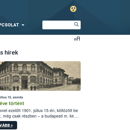
PCSOLAT
s hírek
úlius 15, szerda
éve történt
vvel ezelőtt 1901. július 15-én, költözött be
z, még csak részben – a budapesti m. kir.
i vetőmagvizsgáló állomás a Kis Rókus utca
VÁBB >
ám alatti, Czigler Győző által tervezett új