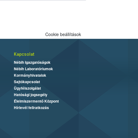
Cookie beállítások
Kapcsolat
Nébih Igazgatóságok
Nébih Laboratóriumok
Kormányhivatalok
Sajtókapcsolat
Ügyfélszolgálat
Hatósági jogsegély
Élelmiszermentő Központ
Hírlevél feliratkozás