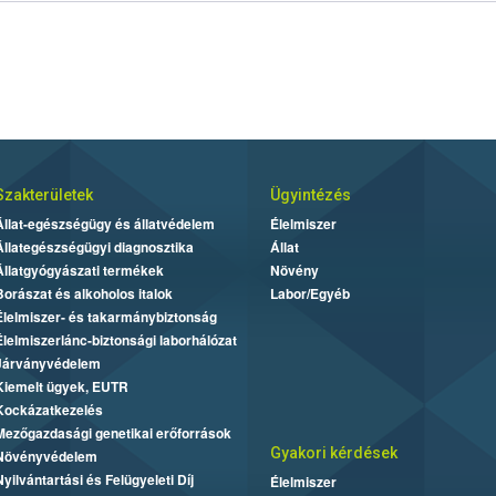
Szakterületek
Ügyintézés
Állat-egészségügy és állatvédelem
Élelmiszer
Állategészségügyi diagnosztika
Állat
Állatgyógyászati termékek
Növény
Borászat és alkoholos italok
Labor/Egyéb
Élelmiszer- és takarmánybiztonság
Élelmiszerlánc-biztonsági laborhálózat
Járványvédelem
Kiemelt ügyek, EUTR
Kockázatkezelés
Mezőgazdasági genetikai erőforrások
Gyakori kérdések
Növényvédelem
Nyilvántartási és Felügyeleti Díj
Élelmiszer