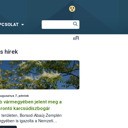
PCSOLAT
s hírek
augusztus 7, péntek
b vármegyében jelent meg a
srontó karcsúdíszbogár
 területen, Borsod-Abaúj-Zemplén
gyében is igazolta a Nemzeti
iszerlánc-biztonsági Hivatal (Nébih) a