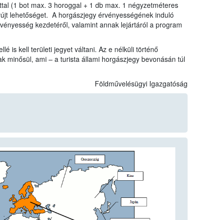
tal (1 bot max. 3 horoggal + 1 db max. 1 négyzetméteres
yújt lehetőséget. A horgászjegy érvényességének induló
rvényesség kezdetéről, valamint annak lejártáról a program
é is kell területi jegyet váltani. Az e nélküli történő
k minősül, ami – a turista állami horgászjegy bevonásán túl
Földművelésügyi Igazgatóság