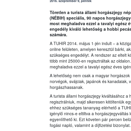
2016. szeptember 9, péntek
Töretlen a turista állami horgászjegy né
(NÉBIH) speciális, 90 napos horgászjegy
most meghaladva ezzel a tavalyi egész 
engedély kiváló lehetőség a hobbi pecá
számára.
A TUHIR 2014. május 1-jén indult – a közi
online felületen, amelyen keresztül bárki, a
szükséges engedélyt. A rendszer az eltelt k
több mint 25000-en regisztráltak az oldalon
meghaladva ezzel a tavalyi egész éves igé
A lehetőség nem csak a magyar horgászok k
norvégok, svájciak, japánok és kanadaiak, v
horgászhassanak.
A turista állami horgászjegy kiváltásához 
regisztrálniuk, majd sikeresen kitölteniük eg
ehhez szükséges tananyag elérhető a TUHIR 
igénylő nincs-e eltiltva a horgászjegyváltás 
egyenlíthető ki. Ezt követen pár percen belü
fogási napló, valamint a díjfizetési bizonylat.