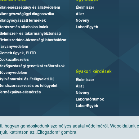
Állat-egészségügy és állatvédelem
Élelmiszer
Állategészségügyi diagnosztika
Állat
Állatgyógyászati termékek
Növény
Borászat és alkoholos italok
Labor/Egyéb
Élelmiszer- és takarmánybiztonság
Élelmiszerlánc-biztonsági laborhálózat
Járványvédelem
Kiemelt ügyek, EUTR
Kockázatkezelés
Mezőgazdasági genetikai erőforrások
Gyakori kérdések
Növényvédelem
Nyilvántartási és Felügyeleti Díj
Élelmiszer
Rendszerszervezés és felügyelet
Állat
Termékpálya-ellenőrzés
Növény
Laboratóriumok
Labor/Egyéb
, hogyan gondoskodunk személyes adatai védelméről. Weboldalunk cook
jük, kattintson az „Elfogadom” gombra.