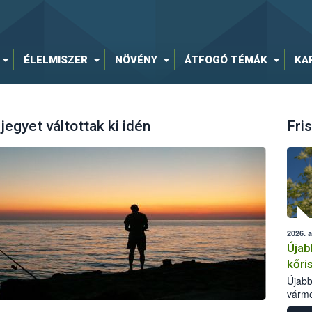
ÉLELMISZER
NÖVÉNY
ÁTFOGÓ TÉMÁK
KA
egyet váltottak ki idén
Fris
2026. 
Újab
kőri
Újabb
várme
Élelm