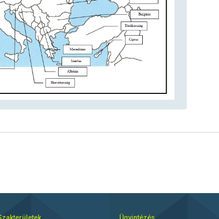
Szakterületek
Ügyintézés