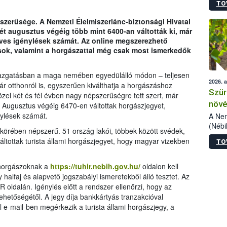
TO
kőris
jelen
pszerűsége. A Nemzeti Élelmiszerlánc-biztonsági Hivatal
talál
ét augusztus végéig több mint 6400-an váltották ki, már
azono
éves igénylések számát. Az online megszerezhető
folyta
sok, valamint a horgászattal még csak most ismerkedők
intéz
össze
érdek
gazgatásban a maga nemében egyedülálló módon – teljesen
2026. 
kár otthonról is, egyszerűen kiválthatja a horgászáshoz
Szür
özel két és fél évben nagy népszerűségre tett szert, már
növé
. Augusztus végéig 6470-en váltottak horgászjegyet,
szől
nylések számát.
A Nem
(Nébi
örében népszerű. 51 ország lakói, többek között svédek,
Klart
áltottak turista állami horgászjegyet, hogy magyar vizekben
TO
módos
egész
felha
a horgászoknak a
https://tuhir.nebih.gov.hu/
oldalon kell
célja
y halfaj és alapvető jogszabályi ismeretekből álló tesztet. Az
lehet
oldalán. Igénylés előtt a rendszer ellenőrzi, hogy az
Az Or
lehetőségétől. A jegy díja bankkártyás tranzakcióval
felha
l e-mail-ben megérkezik a turista állami horgászjegy, a
terme