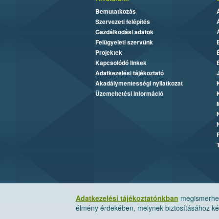
Bemutatkozás
Szervezeti felépítés
Gazdálkodási adatok
Felügyeleti szervünk
Projektek
Kapcsolódó linkek
Adatkezelési tájékoztató
Akadálymentességi nyilatkozat
Üzemeltetési információ
Adatkezelési tájékoztatónkban
megismerheti
élmény érdekében, melynek biztosításához kér