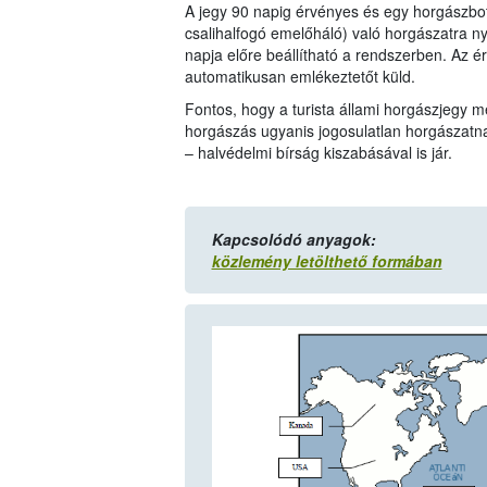
A jegy 90 napig érvényes és egy horgászbot
csalihalfogó emelőháló) való horgászatra n
napja előre beállítható a rendszerben. Az é
automatikusan emlékeztetőt küld.
Fontos, hogy a turista állami horgászjegy mell
horgászás ugyanis jogosulatlan horgászatna
– halvédelmi bírság kiszabásával is jár.
Kapcsolódó anyagok:
közlemény letölthető formában