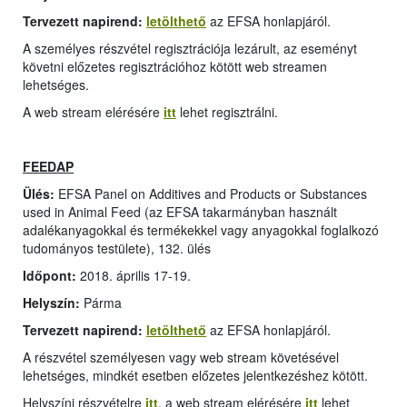
Tervezett napirend:
letölthető
az EFSA honlapjáról.
A személyes részvétel regisztrációja lezárult, az eseményt
követni előzetes regisztrációhoz kötött web streamen
lehetséges.
A web stream elérésére
itt
lehet regisztrálni.
FEEDAP
Ülés:
EFSA Panel on Additives and Products or Substances
used in Animal Feed (az EFSA takarmányban használt
adalékanyagokkal és termékekkel vagy anyagokkal foglalkozó
tudományos testülete), 132. ülés
Időpont:
2018. április 17-19.
Helyszín:
Párma
Tervezett napirend:
letölthető
az EFSA honlapjáról.
A részvétel személyesen vagy web stream követésével
lehetséges, mindkét esetben előzetes jelentkezéshez kötött.
Helyszíni részvételre
itt
, a web stream elérésére
itt
lehet