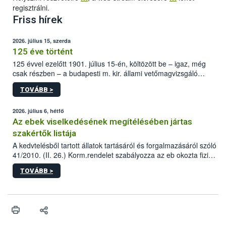
regisztrálni.
Friss hírek
2026. július 15, szerda
125 éve történt
125 évvel ezelőtt 1901. július 15-én, költözött be – igaz, még
csak részben – a budapesti m. kir. állami vetőmagvizsgáló
állomás a Kis Rókus utca 15. szám alatti, Czigler Győző által
TOVÁBB >
tervezett új épületébe.
2026. július 6, hétfő
Az ebek viselkedésének megítélésében jártas
szakértők listája
A kedvtelésből tartott állatok tartásáról és forgalmazásáról szóló
41/2010. (II. 26.) Korm.rendelet szabályozza az eb okozta fizikai
sérülés, illetve ennek veszélye keletkezésekor felmerülő
TOVÁBB >
hatósági feladatokat, valamint a veszélyes eb tartását és annak
engedélyezését. Ezen eljárások során szükség esetén be kell
vonni az ebek viselkedésének megítélésében jártas szakértőt.