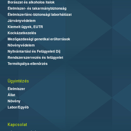
Borászat és alkoholos italok
Élelmiszer- és takarmánybiztonság
Élelmiszerlánc-biztonsági laborhálózat
Járványvédelem
Kiemelt ügyek, EUTR
Kockázatkezelés
Mezőgazdasági genetikai erőforrások
Növényvédelem
Nyilvántartási és Felügyeleti Díj
Rendszerszervezés és felügyelet
Termékpálya-ellenőrzés
Ügyintézés
Élelmiszer
Állat
Növény
Labor/Egyéb
Kapcsolat