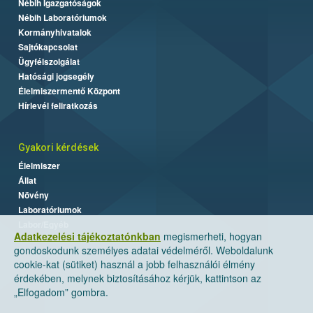
Nébih Igazgatóságok
Nébih Laboratóriumok
Kormányhivatalok
Sajtókapcsolat
Ügyfélszolgálat
Hatósági jogsegély
Élelmiszermentő Központ
Hírlevél feliratkozás
Gyakori kérdések
Élelmiszer
Állat
Növény
Laboratóriumok
Labor/Egyéb
Adatkezelési tájékoztatónkban
megismerheti, hogyan
gondoskodunk személyes adatai védelméről. Weboldalunk
cookie-kat (sütiket) használ a jobb felhasználói élmény
érdekében, melynek biztosításához kérjük, kattintson az
„Elfogadom” gombra.