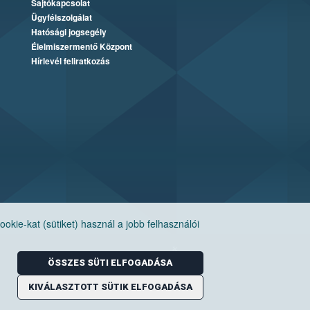
Sajtókapcsolat
Ügyfélszolgálat
Hatósági jogsegély
Élelmiszermentő Központ
Hírlevél feliratkozás
ie-kat (sütiket) használ a jobb felhasználói
ÖSSZES SÜTI ELFOGADÁSA
KIVÁLASZTOTT SÜTIK ELFOGADÁSA