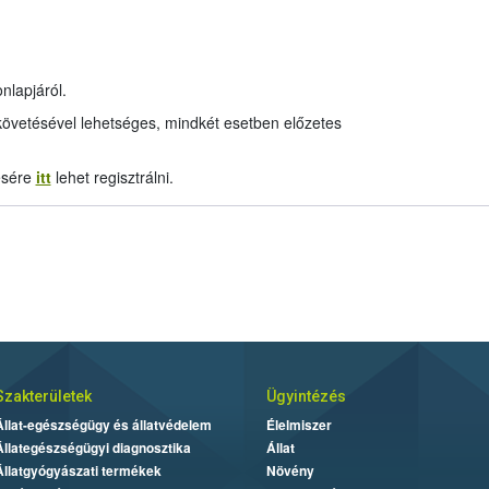
lapjáról.
övetésével lehetséges, mindkét esetben előzetes
ésére
itt
lehet regisztrálni.
Szakterületek
Ügyintézés
Állat-egészségügy és állatvédelem
Élelmiszer
Állategészségügyi diagnosztika
Állat
Állatgyógyászati termékek
Növény