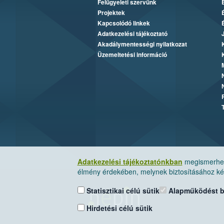
Felügyeleti szervünk
Projektek
Kapcsolódó linkek
Adatkezelési tájékoztató
Akadálymentességi nyilatkozat
Üzemeltetési információ
Adatkezelési tájékoztatónkban
megismerheti
élmény érdekében, melynek biztosításához kér
Statisztikai célú sütik
Alapműködést biz
Hirdetési célú sütik