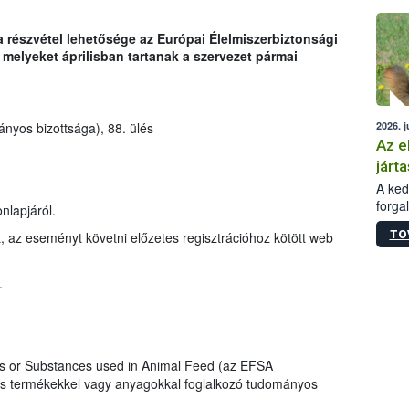
épüle
a részvétel lehetősége az Európai Élelmiszerbiztonsági
elyeket áprilisban tartanak a szervezet pármai
2026. j
nyos bizottsága), 88. ülés
Az e
járta
A kedv
forga
lapjáról.
Korm.
TO
t, az eseményt követni előzetes regisztrációhoz kötött web
sérül
felme
veszé
.
Ezen 
vonni
jártas
s or Substances used in Animal Feed (az EFSA
s termékekkel vagy anyagokkal foglalkozó tudományos