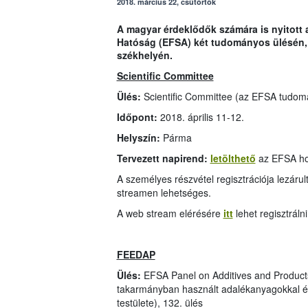
2018. március 22, csütörtök
A magyar érdeklődők számára is nyitott 
Hatóság (EFSA) két tudományos ülésén, m
székhelyén.
Scientific Committee
Ülés:
Scientific Committee (az EFSA tudomá
Időpont:
2018. április 11-12.
Helyszín:
Párma
Tervezett napirend:
letölthető
az EFSA hon
A személyes részvétel regisztrációja lezárul
streamen lehetséges.
A web stream elérésére
itt
lehet regisztrálni
FEEDAP
Ülés:
EFSA Panel on Additives and Product
takarmányban használt adalékanyagokkal é
testülete), 132. ülés