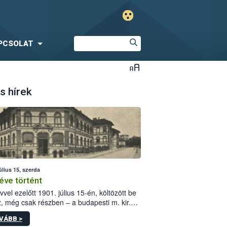
PCSOLAT
s hírek
úlius 15, szerda
éve történt
vvel ezelőtt 1901. július 15-én, költözött be
z, még csak részben – a budapesti m. kir.
i vetőmagvizsgáló állomás a Kis Rókus utca
VÁBB >
ám alatti, Czigler Győző által tervezett új