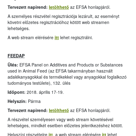
Tervezett napirend:
letölthető
az EFSA honlapjáról.
A személyes részvétel regisztrációja lezárult, az eseményt
követni előzetes regisztrációhoz kötött web streamen
lehetséges.
A web stream elérésére
itt
lehet regisztrálni.
FEEDAP
Ülés:
EFSA Panel on Additives and Products or Substances
used in Animal Feed (az EFSA takarmányban használt
adalékanyagokkal és termékekkel vagy anyagokkal foglalkozó
tudományos testülete), 132. ülés
Időpont:
2018. április 17-19.
Helyszín:
Párma
Tervezett napirend:
letölthető
az EFSA honlapjáról.
A részvétel személyesen vagy web stream követésével
lehetséges, mindkét esetben előzetes jelentkezéshez kötött.
Helyszíni részvételre
itt
, a web stream elérésére
itt
lehet