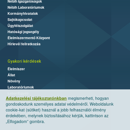
Nébih Igazgatóságok
Nébih Laboratóriumok
Kormányhivatalok
Sajtókapcsolat
Ügyfélszolgálat
Hatósági jogsegély
Élelmiszermentő Központ
Hírlevél feliratkozás
Gyakori kérdések
Élelmiszer
Állat
Növény
Laboratóriumok
Labor/Egyéb
Adatkezelési tájékoztatónkban
megismerheti, hogyan
gondoskodunk személyes adatai védelméről. Weboldalunk
cookie-kat (sütiket) használ a jobb felhasználói élmény
érdekében, melynek biztosításához kérjük, kattintson az
„Elfogadom” gombra.