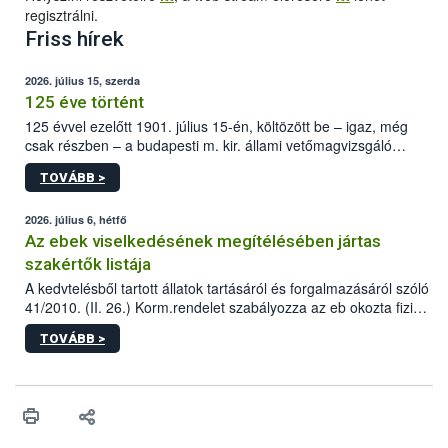
regisztrálni.
Friss hírek
2026. július 15, szerda
125 éve történt
125 évvel ezelőtt 1901. július 15-én, költözött be – igaz, még
csak részben – a budapesti m. kir. állami vetőmagvizsgáló
állomás a Kis Rókus utca 15. szám alatti, Czigler Győző által
TOVÁBB >
tervezett új épületébe.
2026. július 6, hétfő
Az ebek viselkedésének megítélésében jártas
szakértők listája
A kedvtelésből tartott állatok tartásáról és forgalmazásáról szóló
41/2010. (II. 26.) Korm.rendelet szabályozza az eb okozta fizikai
sérülés, illetve ennek veszélye keletkezésekor felmerülő
TOVÁBB >
hatósági feladatokat, valamint a veszélyes eb tartását és annak
engedélyezését. Ezen eljárások során szükség esetén be kell
vonni az ebek viselkedésének megítélésében jártas szakértőt.