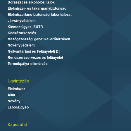
Borászat és alkoholos italok
Élelmiszer- és takarmánybiztonság
Élelmiszerlánc-biztonsági laborhálózat
Járványvédelem
Kiemelt ügyek, EUTR
Kockázatkezelés
Mezőgazdasági genetikai erőforrások
Növényvédelem
Nyilvántartási és Felügyeleti Díj
Rendszerszervezés és felügyelet
Termékpálya-ellenőrzés
Ügyintézés
Élelmiszer
Állat
Növény
Labor/Egyéb
Kapcsolat