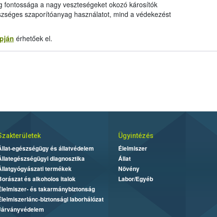
ág fontossága a nagy veszteségeket okozó károsítók
zséges szaporítóanyag használatot, mind a védekezést
pján
érhetőek el.
Szakterületek
Ügyintézés
Állat-egészségügy és állatvédelem
Élelmiszer
Állategészségügyi diagnosztika
Állat
Állatgyógyászati termékek
Növény
Borászat és alkoholos italok
Labor/Egyéb
Élelmiszer- és takarmánybiztonság
Élelmiszerlánc-biztonsági laborhálózat
Járványvédelem