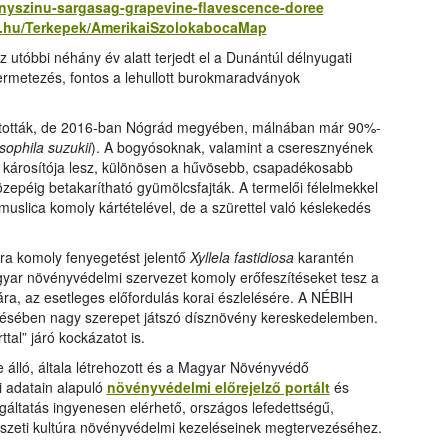
ranyszinu-sargasag-grapevine-flavescence-doree
ov.hu/Terkepek/AmerikaiSzolokabocaMap
az utóbbi néhány év alatt terjedt el a Dunántúl délnyugati
ermetezés, fontos a lehullott burokmaradványok
tották, de 2016-ban Nógrád megyében, málnában már 90%-
sophila suzukii
). A bogyósoknak, valamint a cseresznyének
károsítója lesz, különösen a hűvösebb, csapadékosabb
zepéig betakarítható gyümölcsfajták. A termelői félelmekkel
muslica komoly kártételével, de a szürettel való késlekedés
kra komoly fenyegetést jelentő
Xyllela fastidiosa
karantén
ar növényvédelmi szervezet komoly erőfeszítéseket tesz a
, az esetleges előfordulás korai észlelésére. A NÉBIH
rjedésében nagy szerepet játszó dísznövény kereskedelemben.
tal” járó kockázatot is.
álló, általa létrehozott és a Magyar Növényvédő
i adatain alapuló
növényvédelmi előrejelző portált
és
olgáltatás ingyenesen elérhető, országos lefedettségű,
észeti kultúra növényvédelmi kezeléseinek megtervezéséhez.