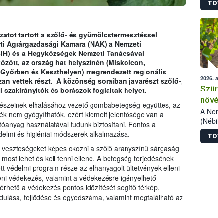
TO
kőris
jelen
talál
azono
tot tartott a szőlő- és gyümölcstermesztéssel
folyta
ti Agrárgazdasági Kamara (NAK) a Nemzeti
intéz
ÉBIH) és a Hegyközségek Nemzeti Tanácsával
össze
özött, az ország hat helyszínén (Miskolcon,
érdek
 Győrben és Keszthelyen
)
megrendezett
regionális
2026. 
n vettek részt. A közönség soraiban javarészt szőlő-,
Szür
 szakirányítók és borászok foglaltak helyet.
növé
részeinek elhalásához vezető gombabetegség-együttes, az
szől
A Nem
őkék nem gyógyíthatók, ezért kiemelt jelentősége van a
(Nébi
óanyag használatával tudunk biztosítani. Fontos a
Klart
delmi és higiéniai módszerek alkalmazása.
TO
módos
egész
 veszteségeket képes okozni a szőlő aranyszínű sárgaság
felha
e most lehet és kell tenni ellene. A betegség terjedésének
célja
t védelmi program része az elhanyagolt ültetvények elleni
lehet
leni védekezés, valamint a védekezésre igényelhető
Az Or
rhető a védekezés pontos időzítését segítő térkép,
felha
ulása, fejlődése és egyedszáma, valamint megtalálható az
terme