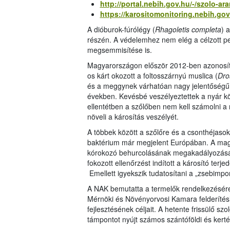
http://portal.nebih.gov.hu/-/szolo-a
https://karositomonitoring.nebih.g
A dióburok-fúrólégy (
Rhagoletis completa
) 
részén. A védelemhez nem elég a célzott p
megsemmisítése is.
Magyarországon először 2012-ben azonosí
os kárt okozott a foltosszárnyú muslica (
Dro
és a meggynek várhatóan nagy jelentőségű 
években. Kevésbé veszélyeztettek a nyár kö
ellentétben a szőlőben nem kell számolni a 
növeli a károsítás veszélyét.
A többek között a szőlőre és a csonthéjaso
baktérium már megjelent Európában. A magy
kórokozó behurcolásának megakadályozására
fokozott ellenőrzést indított a károsító te
Emellett igyekszik tudatosítani a „zsebimport
A NAK bemutatta a termelők rendelkezésére 
Mérnöki és Növényorvosi Kamara felderítés
fejlesztésének céljait. A hetente frissülő sz
támpontot nyújt számos szántóföldi és kert