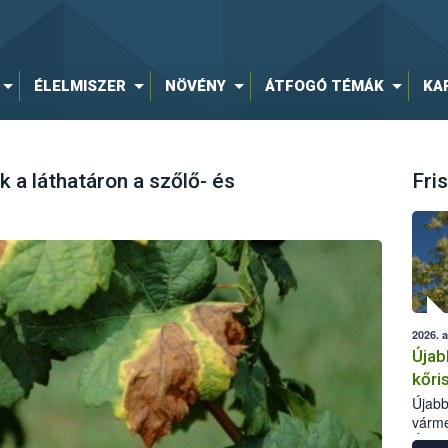
ÉLELMISZER
NÖVÉNY
ÁTFOGÓ TÉMÁK
KA
k a láthatáron a szőlő- és
Fris
2026. 
Újab
kőri
Újabb
várme
Élelm