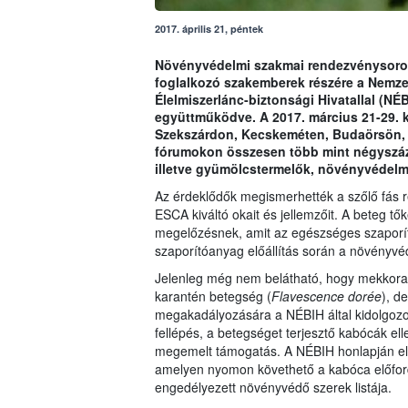
2017. április 21, péntek
Növényvédelmi szakmai rendezvénysoroza
foglalkozó szakemberek részére a Nemze
Élelmiszerlánc-biztonsági Hivatallal (N
együttműködve. A 2017. március 21-29. k
Szekszárdon, Kecskeméten, Budaörsön,
fórumokon
összesen több mint négyszáza
illetve gyümölcstermelők, növényvédelmi
Az érdeklődők megismerhették a szőlő fás 
ESCA kiváltó okait és jellemzőit. A beteg t
megelőzésnek, amit az egészséges szaporít
szaporítóanyag előállítás során a növényvé
Jelenleg még nem belátható, hogy mekkora
karantén betegség (
Flavescence dorée
), d
megakadályozására a NÉBIH által kidolgozot
fellépés, a betegséget terjesztő kabócák el
megemelt támogatás. A NÉBIH honlapján elé
amelyen nyomon követhető a kabóca előford
engedélyezett növényvédő szerek listája.