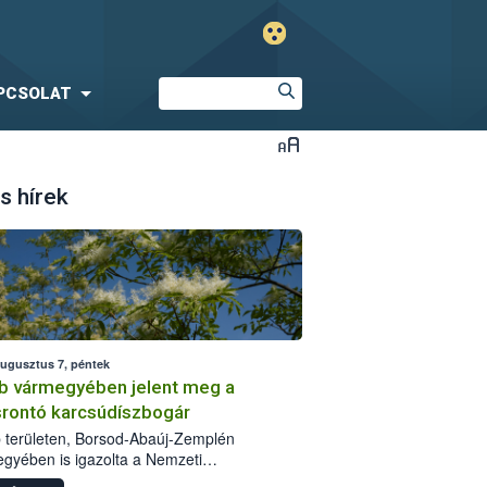
PCSOLAT
s hírek
augusztus 7, péntek
b vármegyében jelent meg a
srontó karcsúdíszbogár
 területen, Borsod-Abaúj-Zemplén
gyében is igazolta a Nemzeti
iszerlánc-biztonsági Hivatal (Nébih) a