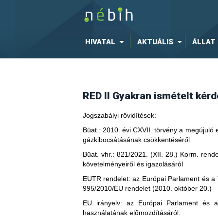
az erdei biomasszát, fásszárú bi
bontásban),
a gyártáshoz kapcsolódóan arra v
HIVATAL
AKTUÁLIS
ÁLLAT
diszaggregált alapértelmezett érték
alapértelmezett értékek alkalmazá
tényleges érték vagy diszaggreg
RED II Gyakran ismételt kér
gyártáshoz kapcsolódó kibocsátás
Jogszabályi rövidítések:
a kellő gondosság elvén alapuló
Büat.:
2010. évi CXVII. törvény a megújuló 
leírása,
gázkibocsátásának csökkentéséről
Büat. vhr.:
821/2021. (XII. 28.) Korm. rend
a fenntartható és nem fenntarth
követelményeiről és igazolásáról
melléktermékek elkülönítésére alk
EUTR rendelet:
az Európai Parlament és a 
995/2010/EU rendelet (2010. október 20.)
ha az erdei biomasszára, fásszár
EU irányelv:
az Európai Parlament és a T
a bioüzemanyagok, folyékony b
Nem kell elvégeznie a RED II regiszt
használatának előmozdításáról.
megfelelésével kapcsolatos, az ü