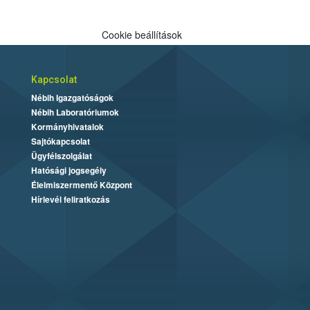
Cookie beállítások
Kapcsolat
Nébih Igazgatóságok
Nébih Laboratóriumok
Kormányhivatalok
Sajtókapcsolat
Ügyfélszolgálat
Hatósági jogsegély
Élelmiszermentő Központ
Hírlevél feliratkozás