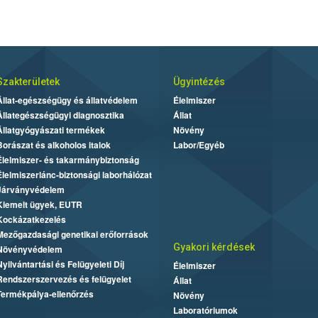
Szakterületek
Ügyintézés
Állat-egészségügy és állatvédelem
Élelmiszer
Állategészségügyi diagnosztika
Állat
Állatgyógyászati termékek
Növény
Borászat és alkoholos italok
Labor/Egyéb
Élelmiszer- és takarmánybiztonság
Élelmiszerlánc-biztonsági laborhálózat
Járványvédelem
Kiemelt ügyek, EUTR
Kockázatkezelés
Mezőgazdasági genetikai erőforrások
Gyakori kérdések
Növényvédelem
Nyilvántartási és Felügyeleti Díj
Élelmiszer
Rendszerszervezés és felügyelet
Állat
Termékpálya-ellenőrzés
Növény
Laboratóriumok