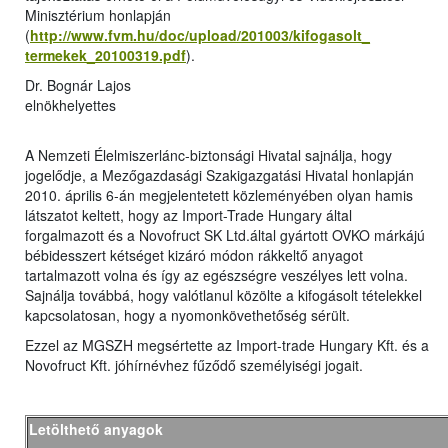
Minisztérium honlapján
(
http://www.fvm.hu/doc/upload/201003/kifogasolt_
termekek_20100319.pdf
).
Dr. Bognár Lajos
elnökhelyettes
A Nemzeti Élelmiszerlánc-biztonsági Hivatal sajnálja, hogy
jogelődje, a Mezőgazdasági Szakigazgatási Hivatal honlapján
2010. április 6-án megjelentetett közleményében olyan hamis
látszatot keltett, hogy az Import-Trade Hungary által
forgalmazott és a Novofruct SK Ltd.által gyártott OVKO márkájú
bébidesszert kétséget kizáró módon rákkeltő anyagot
tartalmazott volna és így az egészségre veszélyes lett volna.
Sajnálja továbbá, hogy valótlanul közölte a kifogásolt tételekkel
kapcsolatosan, hogy a nyomonkövethetőség sérült.
Ezzel az MGSZH megsértette az Import-trade Hungary Kft. és a
Novofruct Kft. jóhírnévhez fűződő személyiségi jogait.
Letölthető anyagok