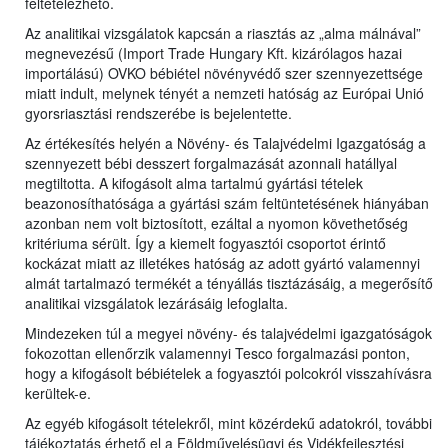
feltételezhető.
Az analitikai vizsgálatok kapcsán a riasztás az „alma málnával”
megnevezésű (Import Trade Hungary Kft. kizárólagos hazai
importálású) OVKO bébiétel növényvédő szer szennyezettsége
miatt indult, melynek tényét a nemzeti hatóság az Európai Unió
gyorsriasztási rendszerébe is bejelentette.
Az értékesítés helyén a Növény- és Talajvédelmi Igazgatóság a
szennyezett bébi desszert forgalmazását azonnali hatállyal
megtiltotta. A kifogásolt alma tartalmú gyártási tételek
beazonosíthatósága a gyártási szám feltüntetésének hiányában
azonban nem volt biztosított, ezáltal a nyomon követhetőség
kritériuma sérült. Így a kiemelt fogyasztói csoportot érintő
kockázat miatt az illetékes hatóság az adott gyártó valamennyi
almát tartalmazó termékét a tényállás tisztázásáig, a megerősítő
analitikai vizsgálatok lezárásáig lefoglalta.
Mindezeken túl a megyei növény- és talajvédelmi igazgatóságok
fokozottan ellenőrzik valamennyi Tesco forgalmazási ponton,
hogy a kifogásolt bébiételek a fogyasztói polcokról visszahívásra
kerültek-e.
Az egyéb kifogásolt tételekről, mint közérdekű adatokról, további
tájékoztatás érhető el a Földművelésügyi és Vidékfejlesztési