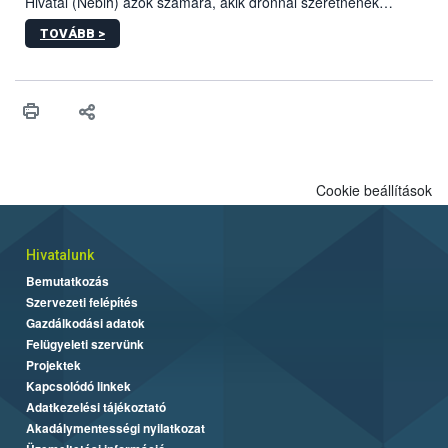
Hivatal (Nébih) azok számára, akik drónnal szeretnének
növényvédelmi vagy tápanyag-gazdálkodási tevékenységet
TOVÁBB >
végezni Magyarországon. Az összefoglaló részletesen
szerepelnek a jogszerű működéshez szükséges személyi,
műszaki és hatósági feltételek.
Cookie beállítások
Hivatalunk
Bemutatkozás
Szervezeti felépítés
Gazdálkodási adatok
Felügyeleti szervünk
Projektek
Kapcsolódó linkek
Adatkezelési tájékoztató
Akadálymentességi nyilatkozat