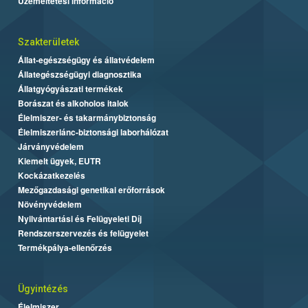
Üzemeltetési információ
Szakterületek
Állat-egészségügy és állatvédelem
Állategészségügyi diagnosztika
Állatgyógyászati termékek
Borászat és alkoholos italok
Élelmiszer- és takarmánybiztonság
Élelmiszerlánc-biztonsági laborhálózat
Járványvédelem
Kiemelt ügyek, EUTR
Kockázatkezelés
Mezőgazdasági genetikai erőforrások
Növényvédelem
Nyilvántartási és Felügyeleti Díj
Rendszerszervezés és felügyelet
Termékpálya-ellenőrzés
Ügyintézés
Élelmiszer