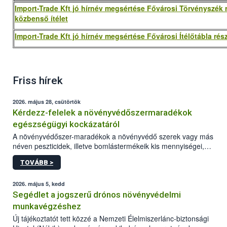
Import-Trade Kft jó hírnév megsértése Fővárosi Törvényszék 
közbenső ítélet
Import-Trade Kft jó hírnév megsértése Fővárosi Ítélőtábla rész
Friss hírek
2026. május 28, csütörtök
Kérdezz-felelek a növényvédőszermaradékok
egészségügyi kockázatáról
A növényvédőszer-maradékok a növényvédő szerek vagy más
néven peszticidek, illetve bomlástermékeik kis mennyiségei,
melyek a terményekben vagy azok felületén a betakarítást,
TOVÁBB >
szüretelést, illetve tárolást követően is megmaradhatnak. Az
elvárt hatás kifejtéséhez a növényvédő szerek bizonyos
mennyiségének esetenként a kezelt terményeken is jelen kell
2026. május 5, kedd
lennie. Nem minden élelmiszer tartalmaz szermaradékot.
Segédlet a jogszerű drónos növényvédelmi
Azokban az élelmiszerekben is, melyekben kimutathatóak,
munkavégzéshez
általában csak nagyon kis mennyiségben vannak jelen, így nem
Új tájékoztatót tett közzé a Nemzeti Élelmiszerlánc-biztonsági
jelenthetnek kockázatot a fogyasztó egészségére nézve.