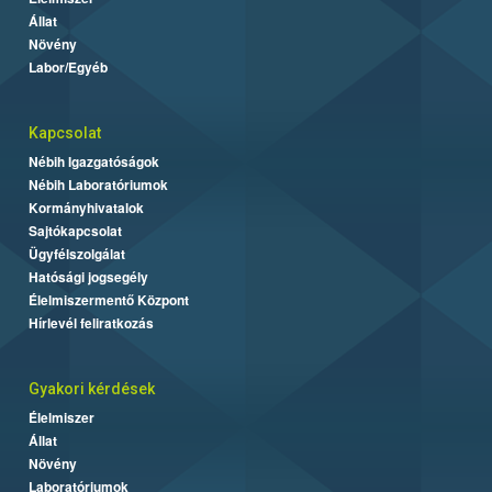
Állat
Növény
Labor/Egyéb
Kapcsolat
Nébih Igazgatóságok
Nébih Laboratóriumok
Kormányhivatalok
Sajtókapcsolat
Ügyfélszolgálat
Hatósági jogsegély
Élelmiszermentő Központ
Hírlevél feliratkozás
Gyakori kérdések
Élelmiszer
Állat
Növény
Laboratóriumok