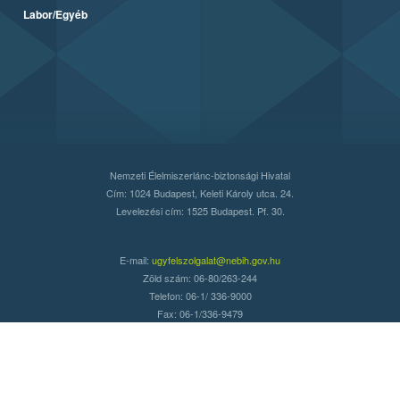
Labor/Egyéb
Nemzeti Élelmiszerlánc-biztonsági Hivatal
Cím: 1024 Budapest, Keleti Károly utca. 24.
Levelezési cím: 1525 Budapest. Pf. 30.
E-mail:
ugyfelszolgalat@nebih.gov.hu
Zöld szám: 06-80/263-244
Telefon: 06-1/ 336-9000
Fax: 06-1/336-9479