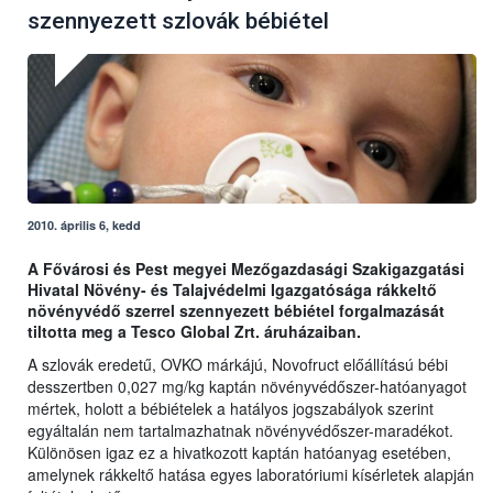
szennyezett szlovák bébiétel
2010. április 6, kedd
A Fővárosi és Pest megyei Mezőgazdasági Szakigazgatási
Hivatal Növény- és Talajvédelmi Igazgatósága rákkeltő
növényvédő szerrel szennyezett bébiétel forgalmazását
tiltotta meg a Tesco Global Zrt. áruházaiban.
A szlovák eredetű, OVKO márkájú, Novofruct előállítású bébi
desszertben 0,027 mg/kg kaptán növényvédőszer-hatóanyagot
mértek, holott a bébiételek a hatályos jogszabályok szerint
egyáltalán nem tartalmazhatnak növényvédőszer-maradékot.
Különösen igaz ez a hivatkozott kaptán hatóanyag esetében,
amelynek rákkeltő hatása egyes laboratóriumi kísérletek alapján