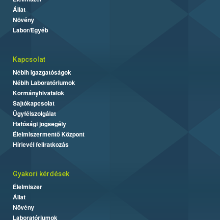
Állat
Növény
Labor/Egyéb
Kapcsolat
Nébih Igazgatóságok
Nébih Laboratóriumok
Kormányhivatalok
Sajtókapcsolat
Ügyfélszolgálat
Hatósági jogsegély
Élelmiszermentő Központ
Hírlevél feliratkozás
Gyakori kérdések
Élelmiszer
Állat
Növény
Laboratóriumok