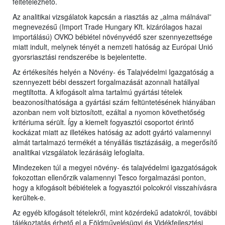
feltételezhető.
Az analitikai vizsgálatok kapcsán a riasztás az „alma málnával”
megnevezésű (Import Trade Hungary Kft. kizárólagos hazai
importálású) OVKO bébiétel növényvédő szer szennyezettsége
miatt indult, melynek tényét a nemzeti hatóság az Európai Unió
gyorsriasztási rendszerébe is bejelentette.
Az értékesítés helyén a Növény- és Talajvédelmi Igazgatóság a
szennyezett bébi desszert forgalmazását azonnali hatállyal
megtiltotta. A kifogásolt alma tartalmú gyártási tételek
beazonosíthatósága a gyártási szám feltüntetésének hiányában
azonban nem volt biztosított, ezáltal a nyomon követhetőség
kritériuma sérült. Így a kiemelt fogyasztói csoportot érintő
kockázat miatt az illetékes hatóság az adott gyártó valamennyi
almát tartalmazó termékét a tényállás tisztázásáig, a megerősítő
analitikai vizsgálatok lezárásáig lefoglalta.
Mindezeken túl a megyei növény- és talajvédelmi igazgatóságok
fokozottan ellenőrzik valamennyi Tesco forgalmazási ponton,
hogy a kifogásolt bébiételek a fogyasztói polcokról visszahívásra
kerültek-e.
Az egyéb kifogásolt tételekről, mint közérdekű adatokról, további
tájékoztatás érhető el a Földművelésügyi és Vidékfejlesztési