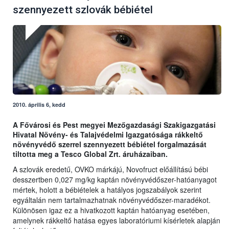
szennyezett szlovák bébiétel
2010. április 6, kedd
A Fővárosi és Pest megyei Mezőgazdasági Szakigazgatási
Hivatal Növény- és Talajvédelmi Igazgatósága rákkeltő
növényvédő szerrel szennyezett bébiétel forgalmazását
tiltotta meg a Tesco Global Zrt. áruházaiban.
A szlovák eredetű, OVKO márkájú, Novofruct előállítású bébi
desszertben 0,027 mg/kg kaptán növényvédőszer-hatóanyagot
mértek, holott a bébiételek a hatályos jogszabályok szerint
egyáltalán nem tartalmazhatnak növényvédőszer-maradékot.
Különösen igaz ez a hivatkozott kaptán hatóanyag esetében,
amelynek rákkeltő hatása egyes laboratóriumi kísérletek alapján