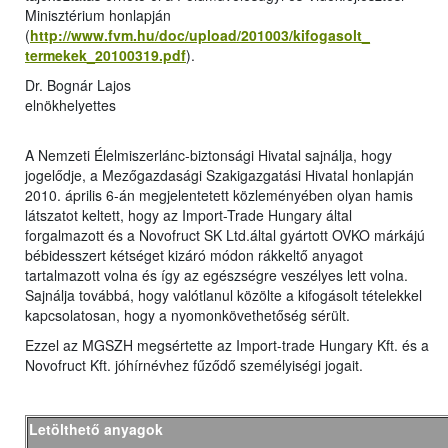
Minisztérium honlapján
(
http://www.fvm.hu/doc/upload/201003/kifogasolt_
termekek_20100319.pdf
).
Dr. Bognár Lajos
elnökhelyettes
A Nemzeti Élelmiszerlánc-biztonsági Hivatal sajnálja, hogy
jogelődje, a Mezőgazdasági Szakigazgatási Hivatal honlapján
2010. április 6-án megjelentetett közleményében olyan hamis
látszatot keltett, hogy az Import-Trade Hungary által
forgalmazott és a Novofruct SK Ltd.által gyártott OVKO márkájú
bébidesszert kétséget kizáró módon rákkeltő anyagot
tartalmazott volna és így az egészségre veszélyes lett volna.
Sajnálja továbbá, hogy valótlanul közölte a kifogásolt tételekkel
kapcsolatosan, hogy a nyomonkövethetőség sérült.
Ezzel az MGSZH megsértette az Import-trade Hungary Kft. és a
Novofruct Kft. jóhírnévhez fűződő személyiségi jogait.
Letölthető anyagok