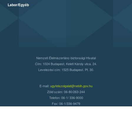
Labor/Egyéb
Nemzeti Élelmiszerlánc-biztonsági Hivatal
Cím: 1024 Budapest, Keleti Károly utca. 24.
Levelezési cím: 1525 Budapest. Pf. 30.
E-mail:
ugyfelszolgalat@nebih.gov.hu
Zöld szám: 06-80/263-244
Telefon: 06-1/ 336-9000
Fax: 06-1/336-9479