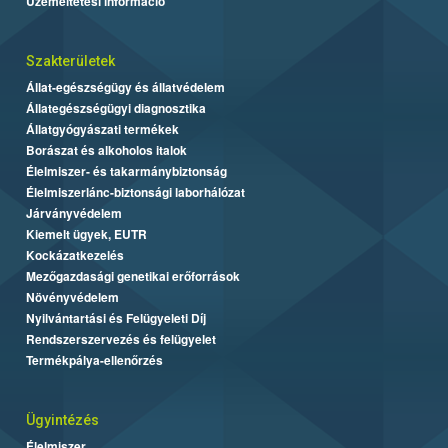
Üzemeltetési információ
Szakterületek
Állat-egészségügy és állatvédelem
Állategészségügyi diagnosztika
Állatgyógyászati termékek
Borászat és alkoholos italok
Élelmiszer- és takarmánybiztonság
Élelmiszerlánc-biztonsági laborhálózat
Járványvédelem
Kiemelt ügyek, EUTR
Kockázatkezelés
Mezőgazdasági genetikai erőforrások
Növényvédelem
Nyilvántartási és Felügyeleti Díj
Rendszerszervezés és felügyelet
Termékpálya-ellenőrzés
Ügyintézés
Élelmiszer