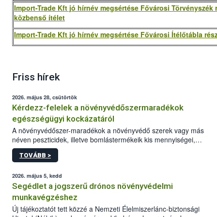
Import-Trade Kft jó hírnév megsértése Fővárosi Törvényszék 
közbenső ítélet
Import-Trade Kft jó hírnév megsértése Fővárosi Ítélőtábla rész
Friss hírek
2026. május 28, csütörtök
Kérdezz-felelek a növényvédőszermaradékok
egészségügyi kockázatáról
A növényvédőszer-maradékok a növényvédő szerek vagy más
néven peszticidek, illetve bomlástermékeik kis mennyiségei,
melyek a terményekben vagy azok felületén a betakarítást,
TOVÁBB >
szüretelést, illetve tárolást követően is megmaradhatnak. Az
elvárt hatás kifejtéséhez a növényvédő szerek bizonyos
mennyiségének esetenként a kezelt terményeken is jelen kell
2026. május 5, kedd
lennie. Nem minden élelmiszer tartalmaz szermaradékot.
Segédlet a jogszerű drónos növényvédelmi
Azokban az élelmiszerekben is, melyekben kimutathatóak,
munkavégzéshez
általában csak nagyon kis mennyiségben vannak jelen, így nem
Új tájékoztatót tett közzé a Nemzeti Élelmiszerlánc-biztonsági
jelenthetnek kockázatot a fogyasztó egészségére nézve.