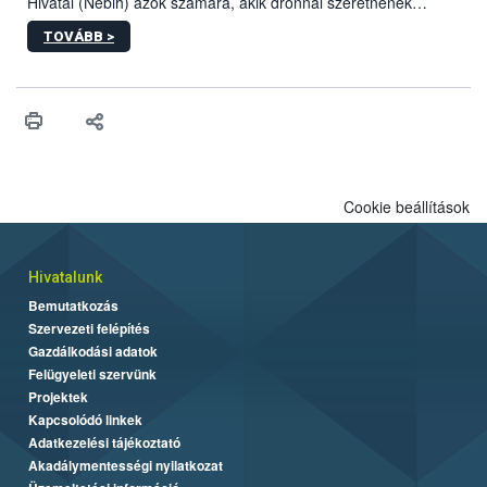
Hivatal (Nébih) azok számára, akik drónnal szeretnének
növényvédelmi vagy tápanyag-gazdálkodási tevékenységet
TOVÁBB >
végezni Magyarországon. Az összefoglaló részletesen
szerepelnek a jogszerű működéshez szükséges személyi,
műszaki és hatósági feltételek.
Cookie beállítások
Hivatalunk
Bemutatkozás
Szervezeti felépítés
Gazdálkodási adatok
Felügyeleti szervünk
Projektek
Kapcsolódó linkek
Adatkezelési tájékoztató
Akadálymentességi nyilatkozat