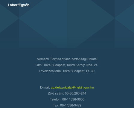
Labor/Egyéb
Nemzeti Élelmiszerlánc-biztonsági Hivatal
Cím: 1024 Budapest, Keleti Károly utca. 24.
Levelezési cím: 1525 Budapest. Pf. 30.
E-mail:
ugyfelszolgalat@nebih.gov.hu
Zöld szám: 06-80/263-244
Telefon: 06-1/ 336-9000
Fax: 06-1/336-9479