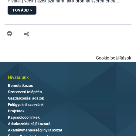
Hivatal (Nébih) azok számára, akik drónnal szeretnének
növényvédelmi vagy tápanyag-gazdálkodási tevékenységet
TOVÁBB >
végezni Magyarországon. Az összefoglaló részletesen
szerepelnek a jogszerű működéshez szükséges személyi,
műszaki és hatósági feltételek.
Cookie beállítások
Hivatalunk
Bemutatkozás
Szervezeti felépítés
Gazdálkodási adatok
Felügyeleti szervünk
Projektek
Kapcsolódó linkek
Adatkezelési tájékoztató
Akadálymentességi nyilatkozat