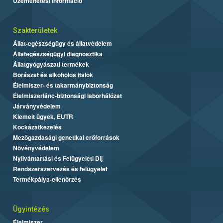
Üzemeltetési információ
Szakterületek
Állat-egészségügy és állatvédelem
Állategészségügyi diagnosztika
Állatgyógyászati termékek
Borászat és alkoholos italok
Élelmiszer- és takarmánybiztonság
Élelmiszerlánc-biztonsági laborhálózat
Járványvédelem
Kiemelt ügyek, EUTR
Kockázatkezelés
Mezőgazdasági genetikai erőforrások
Növényvédelem
Nyilvántartási és Felügyeleti Díj
Rendszerszervezés és felügyelet
Termékpálya-ellenőrzés
Ügyintézés
Élelmiszer