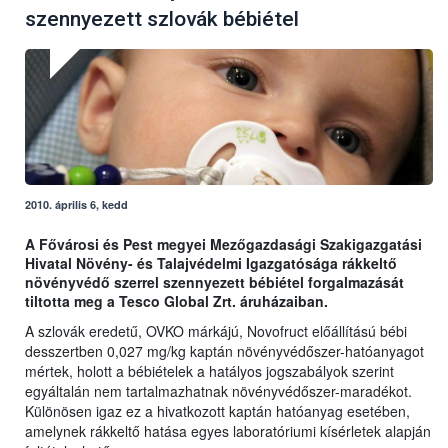
szennyezett szlovák bébiétel
2010. április 6, kedd
A Fővárosi és Pest megyei Mezőgazdasági Szakigazgatási
Hivatal Növény- és Talajvédelmi Igazgatósága rákkeltő
növényvédő szerrel szennyezett bébiétel forgalmazását
tiltotta meg a Tesco Global Zrt. áruházaiban.
A szlovák eredetű, OVKO márkájú, Novofruct előállítású bébi
desszertben 0,027 mg/kg kaptán növényvédőszer-hatóanyagot
mértek, holott a bébiételek a hatályos jogszabályok szerint
egyáltalán nem tartalmazhatnak növényvédőszer-maradékot.
Különösen igaz ez a hivatkozott kaptán hatóanyag esetében,
amelynek rákkeltő hatása egyes laboratóriumi kísérletek alapján