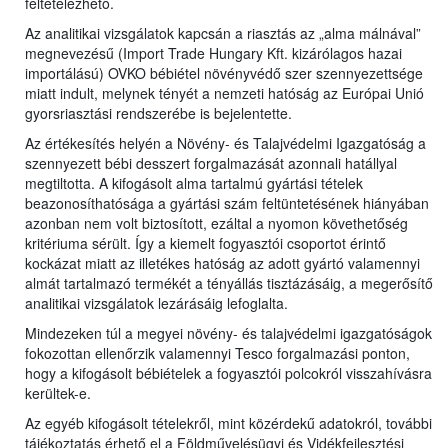
feltételezhető.
Az analitikai vizsgálatok kapcsán a riasztás az „alma málnával”
megnevezésű (Import Trade Hungary Kft. kizárólagos hazai
importálású) OVKO bébiétel növényvédő szer szennyezettsége
miatt indult, melynek tényét a nemzeti hatóság az Európai Unió
gyorsriasztási rendszerébe is bejelentette.
Az értékesítés helyén a Növény- és Talajvédelmi Igazgatóság a
szennyezett bébi desszert forgalmazását azonnali hatállyal
megtiltotta. A kifogásolt alma tartalmú gyártási tételek
beazonosíthatósága a gyártási szám feltüntetésének hiányában
azonban nem volt biztosított, ezáltal a nyomon követhetőség
kritériuma sérült. Így a kiemelt fogyasztói csoportot érintő
kockázat miatt az illetékes hatóság az adott gyártó valamennyi
almát tartalmazó termékét a tényállás tisztázásáig, a megerősítő
analitikai vizsgálatok lezárásáig lefoglalta.
Mindezeken túl a megyei növény- és talajvédelmi igazgatóságok
fokozottan ellenőrzik valamennyi Tesco forgalmazási ponton,
hogy a kifogásolt bébiételek a fogyasztói polcokról visszahívásra
kerültek-e.
Az egyéb kifogásolt tételekről, mint közérdekű adatokról, további
tájékoztatás érhető el a Földművelésügyi és Vidékfejlesztési