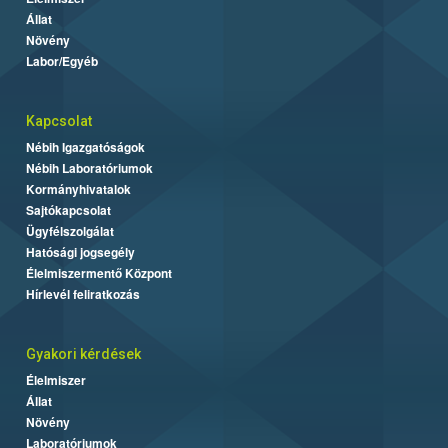
Állat
Növény
Labor/Egyéb
Kapcsolat
Nébih Igazgatóságok
Nébih Laboratóriumok
Kormányhivatalok
Sajtókapcsolat
Ügyfélszolgálat
Hatósági jogsegély
Élelmiszermentő Központ
Hírlevél feliratkozás
Gyakori kérdések
Élelmiszer
Állat
Növény
Laboratóriumok