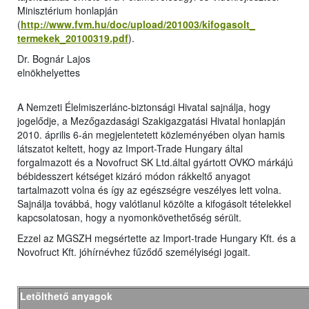
Minisztérium honlapján
(
http://www.fvm.hu/doc/upload/201003/kifogasolt_
termekek_20100319.pdf
).
Dr. Bognár Lajos
elnökhelyettes
A Nemzeti Élelmiszerlánc-biztonsági Hivatal sajnálja, hogy
jogelődje, a Mezőgazdasági Szakigazgatási Hivatal honlapján
2010. április 6-án megjelentetett közleményében olyan hamis
látszatot keltett, hogy az Import-Trade Hungary által
forgalmazott és a Novofruct SK Ltd.által gyártott OVKO márkájú
bébidesszert kétséget kizáró módon rákkeltő anyagot
tartalmazott volna és így az egészségre veszélyes lett volna.
Sajnálja továbbá, hogy valótlanul közölte a kifogásolt tételekkel
kapcsolatosan, hogy a nyomonkövethetőség sérült.
Ezzel az MGSZH megsértette az Import-trade Hungary Kft. és a
Novofruct Kft. jóhírnévhez fűződő személyiségi jogait.
Letölthető anyagok