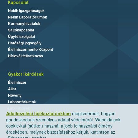
Kapcsolat
Nébih Igazgatóságok
Nébih Laboratóriumok
Kormányhivatalok
Sajtókapcsolat
Ügyfélszolgálat
Hatósági jogsegély
Élelmiszermentő Központ
Hírlevél feliratkozás
Gyakori kérdések
Élelmiszer
Állat
Növény
Laboratóriumok
Labor/Egyéb
Adatkezelési tájékoztatónkban
megismerheti, hogyan
gondoskodunk személyes adatai védelméről. Weboldalunk
cookie-kat (sütiket) használ a jobb felhasználói élmény
érdekében, melynek biztosításához kérjük, kattintson az