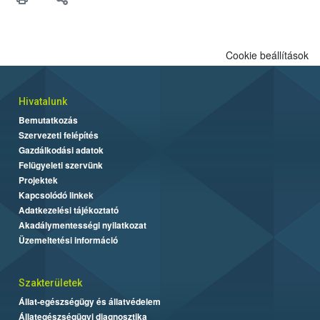
felhasználók számára is elérhető és ökológiai termesztésben is
engedélyezett.
Cookie beállítások
Hivatalunk
Bemutatkozás
Szervezeti felépítés
Gazdálkodási adatok
Felügyeleti szervünk
Projektek
Kapcsolódó linkek
Adatkezelési tájékoztató
Akadálymentességi nyilatkozat
Üzemeltetési információ
Szakterületek
Állat-egészségügy és állatvédelem
Állategészségügyi diagnosztika