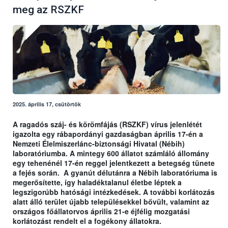
meg az RSZKF
2025. április 17, csütörtök
A ragadós száj- és körömfájás (RSZKF) vírus jelenlétét
igazolta egy rábapordányi gazdaságban április 17-én a
Nemzeti Élelmiszerlánc-biztonsági Hivatal (Nébih)
laboratóriumba. A mintegy 600 állatot számláló állomány
egy tehenénél 17-én reggel jelentkezett a betegség tünete
a fejés során. A gyanút délutánra a Nébih laboratóriuma is
megerősítette, így haladéktalanul életbe léptek a
legszigorúbb hatósági intézkedések. A további korlátozás
alatt álló terület újabb településekkel bővült, valamint az
országos főállatorvos április 21-e éjfélig mozgatási
korlátozást rendelt el a fogékony állatokra.