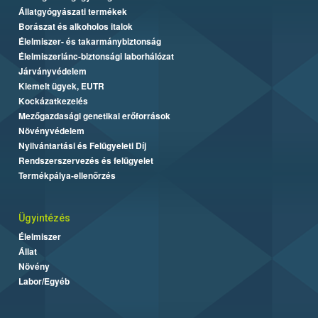
Állatgyógyászati termékek
Borászat és alkoholos italok
Élelmiszer- és takarmánybiztonság
Élelmiszerlánc-biztonsági laborhálózat
Járványvédelem
Kiemelt ügyek, EUTR
Kockázatkezelés
Mezőgazdasági genetikai erőforrások
Növényvédelem
Nyilvántartási és Felügyeleti Díj
Rendszerszervezés és felügyelet
Termékpálya-ellenőrzés
Ügyintézés
Élelmiszer
Állat
Növény
Labor/Egyéb