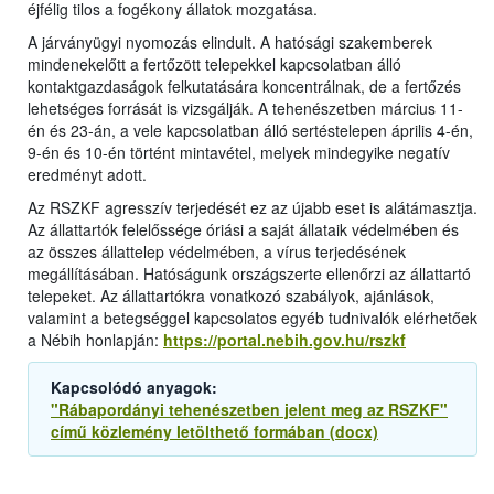
éjfélig tilos a fogékony állatok mozgatása.
A járványügyi nyomozás elindult. A hatósági szakemberek
mindenekelőtt a fertőzött telepekkel kapcsolatban álló
kontaktgazdaságok felkutatására koncentrálnak, de a fertőzés
lehetséges forrását is vizsgálják. A tehenészetben március 11-
én és 23-án, a vele kapcsolatban álló sertéstelepen április 4-én,
9-én és 10-én történt mintavétel, melyek mindegyike negatív
eredményt adott.
Az RSZKF agresszív terjedését ez az újabb eset is alátámasztja.
Az állattartók felelőssége óriási a saját állataik védelmében és
az összes állattelep védelmében, a vírus terjedésének
megállításában. Hatóságunk országszerte ellenőrzi az állattartó
telepeket. Az állattartókra vonatkozó szabályok, ajánlások,
valamint a betegséggel kapcsolatos egyéb tudnivalók elérhetőek
a Nébih honlapján:
https://portal.nebih.gov.hu/rszkf
Kapcsolódó anyagok:
"Rábapordányi tehenészetben jelent meg az RSZKF"
című közlemény letölthető formában (docx)