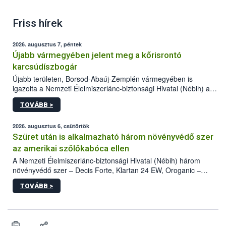
Friss hírek
2026. augusztus 7, péntek
Újabb vármegyében jelent meg a kőrisrontó
karcsúdíszbogár
Újabb területen, Borsod-Abaúj-Zemplén vármegyében is
igazolta a Nemzeti Élelmiszerlánc-biztonsági Hivatal (Nébih) a
kőrisrontó karcsúdíszbogár (Agrilus planipennis) jelenlétét. A
TOVÁBB >
kártevőt nem csak színcsapdában találták meg, de már fertőzött
fában is azonosították. A növényvédelmi szakemberek folytatják
az intenzív felderítést, emellett az intézkedéseket a szlovák
2026. augusztus 6, csütörtök
hatósággal is összehangolják a terjedés megállítása érdekében.
Szüret után is alkalmazható három növényvédő szer
az amerikai szőlőkabóca ellen
A Nemzeti Élelmiszerlánc-biztonsági Hivatal (Nébih) három
növényvédő szer – Decis Forte, Klartan 24 EW, Oroganic –
engedélyokiratát módosította, így azok a szüretet követően,
TOVÁBB >
egészen a vesszőérettség (BBCH 91) stádiumáig
felhasználhatóak a szőlőben. A kiterjesztések célja, hogy a korai
érésű szőlőkben is legyen lehetőség a károsító elleni további
védekezésre. Az Oroganic készítmény kis kiszerelésben kiskerti