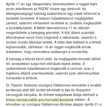
Április 17-én egy rábapordány tehenészetben a reggeli fejés
során jelentkezett az RSZKF tünete egy tehénnél. Az
állategészségügyi hatóság szakemberei egy másik tehénnél is
észleltek tüneteket. A telepen haladéktalanul megfigyelési
zárlatot, valamint mintavételt rendeltek el, továbbá megkezdték
a kontaktkutatást. A Nébih laboratóriuma 17-én délután
megerősítette a betegség jelenlétét. A 600 állatot számláló
állományban soron kívül megindult a vakcinázás, valamint a
tünetet mutató állatokat leölték. A többi állat leölését is a lehető
leghamarabb, várhatóan 18-án reggel megkezdik annak
érdekében, hogy minimálisra csökkenjen a vírusürítés.
A hatóság a kitörés körül védő- és megfigyelési körzetet állított
fel, amelyekben szigorított előírások léptek életbe. A
szakemberek haladéktalanul megkezdik a cenzust, azaz a
fogékony állatok számbavételét, valamint ezen állományokból
mintavétel is történik.
Dr. Pásztor Szabolcs országos főállatorvos elrendelte a további
korlátozás alatt álló terület bővítését is Vas és Veszprém
vármegyék irányába. Az érintett települések listája elérhető a
https://portal.nebih.gov.hu/rszkf-korzetek
oldalon. A
körzetben az országos főállatorvos döntése alapján április 21-e