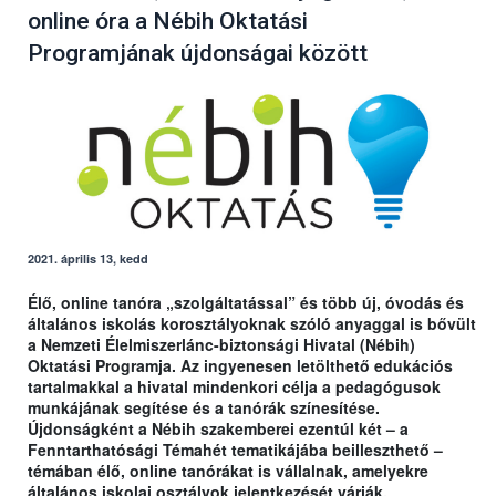
online óra a Nébih Oktatási
Programjának újdonságai között
2021. április 13, kedd
Élő, online tanóra „szolgáltatással” és több új, óvodás és
általános iskolás korosztályoknak szóló anyaggal is bővült
a Nemzeti Élelmiszerlánc-biztonsági Hivatal (Nébih)
Oktatási Programja. Az ingyenesen letölthető edukációs
tartalmakkal a hivatal mindenkori célja a pedagógusok
munkájának segítése és a tanórák színesítése.
Újdonságként a Nébih szakemberei ezentúl két – a
Fenntarthatósági Témahét tematikájába beilleszthető –
témában élő, online tanórákat is vállalnak, amelyekre
általános iskolai osztályok jelentkezését várják.