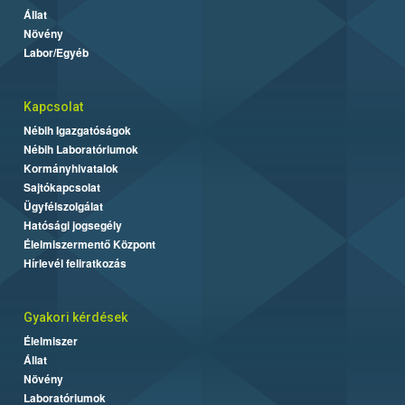
Állat
Növény
Labor/Egyéb
Kapcsolat
Nébih Igazgatóságok
Nébih Laboratóriumok
Kormányhivatalok
Sajtókapcsolat
Ügyfélszolgálat
Hatósági jogsegély
Élelmiszermentő Központ
Hírlevél feliratkozás
Gyakori kérdések
Élelmiszer
Állat
Növény
Laboratóriumok