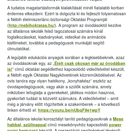
A tudatos magatartásformák kialakítását minél fiatalabb korban
érdemes elkezdeni. Ezért is dolgozta ki és fejleszti folyamatosan
a Nébih élelmiszerlánc-biztonsági Oktatási Programját
(
http://nebihoktatas.hu/
). A program az óvodásoktól kezdve
az általános iskolák felső tagozatosai számára kínál
foglalkozásokat, kiadványokat, videókat és animációs
kisfilmeket, továbbá a pedagógusok munkáját segítő
útmutatókat.
A legújabb edukációs anyagok sorában a legkisebbeknek, azaz
az óvodásoknak egy, az „
Ételt csak okosan már az óvodában
is!
” című oktatási segédlethez kapcsolódó videófelvétel készült,
a Nébih egyik Oktatási Nagykövetének közreműködésével. Az
ovis tanóra egy olyan hatékony, „konyhakész” eszköz az
óvodapedagógusok, vagy akár a szülők számára, amely
miközben lefoglalja a gyerekeket, játékos módon hasznos,
gyakorlati tudást is közvetít számukra. A videófelvétel – amit
még a járvány előtt rögzítettek a szakemberek – a következő
linken érhető el:
https://youtu.be/nUbqF9e1wpY
Az általános iskolai korosztályt tanító pedagógusoknak a
Mese
habbal, szülinappal
című mesekönyvhöz kapcsolódó
power
point bemutató
készült. A prezentáció segítségével lépésről