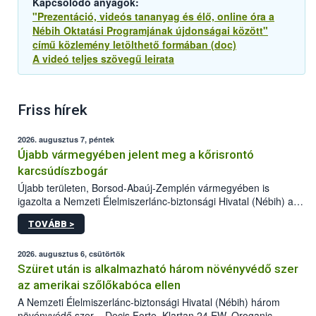
Kapcsolódó anyagok:
"Prezentáció, videós tananyag és élő, online óra a
Nébih Oktatási Programjának újdonságai között"
című közlemény letölthető formában (doc)
A videó teljes szövegű leirata
Friss hírek
2026. augusztus 7, péntek
Újabb vármegyében jelent meg a kőrisrontó
karcsúdíszbogár
Újabb területen, Borsod-Abaúj-Zemplén vármegyében is
igazolta a Nemzeti Élelmiszerlánc-biztonsági Hivatal (Nébih) a
kőrisrontó karcsúdíszbogár (Agrilus planipennis) jelenlétét. A
TOVÁBB >
kártevőt nem csak színcsapdában találták meg, de már fertőzött
fában is azonosították. A növényvédelmi szakemberek folytatják
az intenzív felderítést, emellett az intézkedéseket a szlovák
2026. augusztus 6, csütörtök
hatósággal is összehangolják a terjedés megállítása érdekében.
Szüret után is alkalmazható három növényvédő szer
az amerikai szőlőkabóca ellen
A Nemzeti Élelmiszerlánc-biztonsági Hivatal (Nébih) három
növényvédő szer – Decis Forte, Klartan 24 EW, Oroganic –