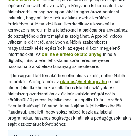
lépésre átbeszélheti az osztály a könyvben is bemutatott, az
élelmiszerbiztonság szempontjából meghatározó pontokat,
valamint, hogy mit tehetnek a diákok ezek elkerülése
érdekében. A téma ideálisan illeszkedik az alsósoknál a
környezetismereti, míg a felsősöknél a biológia óra anyagához,
de osztályfőnöki óra témájául is szolgálhat. A ppt-ből videós
változat is elérhető, amelyben a Nébih szakemberei
magyarázzák el és egészítik ki az egyes diákon megjelenő
információkat. Az
online elérhető oktató anyag
mind a
digitális, mind a jelenléti oktatás során eredményesen
használható a kötelező tananyag színesítésére.
Újdonságként két témakörben elindulnak az élő, online Nébih
tanórák is. A programra az
oktatas@nebih.gov.hu
e-mail
címen jelentkezhetnek az általános iskolai osztályok. Az
élelmiszerpazarlásról és az élelmiszerbiztonságról szóló,
körülbelül 30 perces foglalkozások az április 19-én kezdődő
Fenntarthatósági Témahét tematikájába is jól beilleszthetők.
Ráadásul, amellett, hogy sokszínűbbé teszik az iskolai
programokat, hasznos segítséget kínálnak a pedagógusoknak is
saját eszköztáruk bővítéséhez.