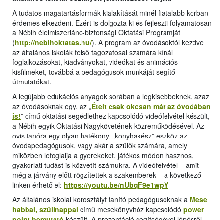
A tudatos magatartásformák kialakítását minél fiatalabb korban
érdemes elkezdeni. Ezért is dolgozta ki és fejleszti folyamatosan
a Nébih élelmiszerlánc-biztonsági Oktatási Programját
(
http://nebihoktatas.hu/
). A program az óvodásoktól kezdve
az általános iskolák felső tagozatosai számára kínál
foglalkozásokat, kiadványokat, videókat és animációs
kisfilmeket, továbbá a pedagógusok munkáját segítő
útmutatókat.
A legújabb edukációs anyagok sorában a legkisebbeknek, azaz
az óvodásoknak egy, az „
Ételt csak okosan már az óvodában
is!
” című oktatási segédlethez kapcsolódó videófelvétel készült,
a Nébih egyik Oktatási Nagykövetének közreműködésével. Az
ovis tanóra egy olyan hatékony, „konyhakész” eszköz az
óvodapedagógusok, vagy akár a szülők számára, amely
miközben lefoglalja a gyerekeket, játékos módon hasznos,
gyakorlati tudást is közvetít számukra. A videófelvétel – amit
még a járvány előtt rögzítettek a szakemberek – a következő
linken érhető el:
https://youtu.be/nUbqF9e1wpY
Az általános iskolai korosztályt tanító pedagógusoknak a
Mese
habbal, szülinappal
című mesekönyvhöz kapcsolódó
power
point bemutató
készült. A prezentáció segítségével lépésről