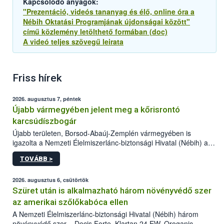
Kapcsolódó anyagok:
"Prezentáció, videós tananyag és élő, online óra a
Nébih Oktatási Programjának újdonságai között"
című közlemény letölthető formában (doc)
A videó teljes szövegű leirata
Friss hírek
2026. augusztus 7, péntek
Újabb vármegyében jelent meg a kőrisrontó
karcsúdíszbogár
Újabb területen, Borsod-Abaúj-Zemplén vármegyében is
igazolta a Nemzeti Élelmiszerlánc-biztonsági Hivatal (Nébih) a
kőrisrontó karcsúdíszbogár (Agrilus planipennis) jelenlétét. A
TOVÁBB >
kártevőt nem csak színcsapdában találták meg, de már fertőzött
fában is azonosították. A növényvédelmi szakemberek folytatják
az intenzív felderítést, emellett az intézkedéseket a szlovák
2026. augusztus 6, csütörtök
hatósággal is összehangolják a terjedés megállítása érdekében.
Szüret után is alkalmazható három növényvédő szer
az amerikai szőlőkabóca ellen
A Nemzeti Élelmiszerlánc-biztonsági Hivatal (Nébih) három
növényvédő szer – Decis Forte, Klartan 24 EW, Oroganic –