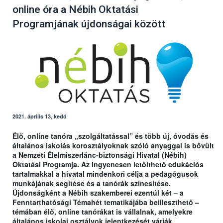
online óra a Nébih Oktatási
Programjának újdonságai között
2021. április 13, kedd
Élő, online tanóra „szolgáltatással” és több új, óvodás és
általános iskolás korosztályoknak szóló anyaggal is bővült
a Nemzeti Élelmiszerlánc-biztonsági Hivatal (Nébih)
Oktatási Programja. Az ingyenesen letölthető edukációs
tartalmakkal a hivatal mindenkori célja a pedagógusok
munkájának segítése és a tanórák színesítése.
Újdonságként a Nébih szakemberei ezentúl két – a
Fenntarthatósági Témahét tematikájába beilleszthető –
témában élő, online tanórákat is vállalnak, amelyekre
általános iskolai osztályok jelentkezését várják.