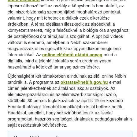
lépésre átbeszélheti az osztály a könyvben is bemutatott, az
élelmiszerbiztonság szempontjából meghatározó pontokat,
valamint, hogy mit tehetnek a diákok ezek elkerülése
érdekében. A téma ideálisan illeszkedik az alsósoknál a
környezetismereti, míg a felsősöknél a biológia óra anyagához,
de osztályfőnöki óra témájául is szolgálhat. A ppt-ből videós
változat is elérhető, amelyben a Nébih szakemberei
magyarázzák el és egészítik ki az egyes diákon megjelenő
információkat. Az
online elérhető oktató anyag
mind a
digitális, mind a jelenléti oktatás során eredményesen
használható a kötelező tananyag színesítésére.
Újdonságként két témakörben elindulnak az élő, online Nébih
tanórák is. A programra az
oktatas@nebih.gov.hu
e-mail
címen jelentkezhetnek az általános iskolai osztályok. Az
élelmiszerpazarlásról és az élelmiszerbiztonságról szóló,
körülbelül 30 perces foglalkozások az április 19-én kezdődő
Fenntarthatósági Témahét tematikájába is jól beilleszthetők.
Ráadásul, amellett, hogy sokszínűbbé teszik az iskolai
programokat, hasznos segítséget kínálnak a pedagógusoknak is
saját eszköztáruk bővítéséhez.