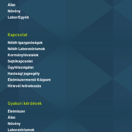
Állat
Növény
Labor/Egyéb
Kapcsolat
Nébih Igazgatóságok
Nébih Laboratóriumok
Kormányhivatalok
Sajtókapcsolat
Ügyfélszolgálat
Hatósági jogsegély
Élelmiszermentő Központ
Hírlevél feliratkozás
Gyakori kérdések
Élelmiszer
Állat
Növény
Laboratóriumok