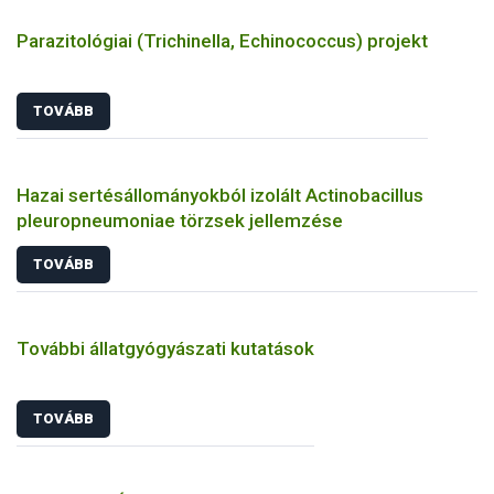
Parazitológiai (Trichinella, Echinococcus) projekt
TOVÁBB
Hazai sertésállományokból izolált Actinobacillus
pleuropneumoniae törzsek jellemzése
TOVÁBB
További állatgyógyászati kutatások
TOVÁBB