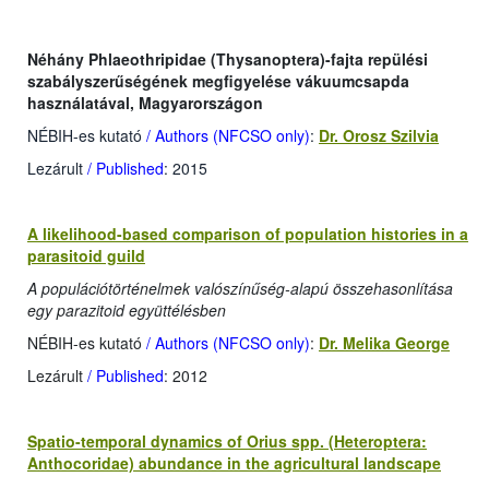
Néhány Phlaeothripidae (Thysanoptera)-fajta repülési
szabályszerűségének megfigyelése vákuumcsapda
használatával, Magyarországon
NÉBIH-es kutató
/ Authors (NFCSO only)
:
Dr. Orosz Szilvia
Lezárult
/ Published
: 2015
A likelihood-based comparison of population histories in a
parasitoid guild
A populációtörténelmek valószínűség-alapú összehasonlítása
egy parazitoid együttélésben
NÉBIH-es kutató
/ Authors (NFCSO only)
:
Dr. Melika George
Lezárult
/ Published
: 2012
Spatio-temporal dynamics of Orius spp. (Heteroptera:
Anthocoridae) abundance in the agricultural landscape