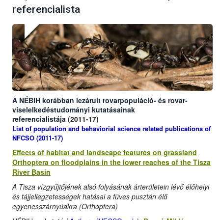
referencialista
A NÉBIH korábban lezárult rovarpopuláció- és rovar-
viselelkedéstudományi kutatásainak
referencialis
tája
(2011-17)
List of population and behaviorial science related publications of
NFCSO (2011-17)
Effects of habitat and landscape features on grassland
Orthoptera on floodplains in the lower reaches of the Tisza
River Basin
A Tisza vízgyűjtőjének alsó folyásának árterületein lévő élőhelyi
és tájjellegzetességek hatásai a füves pusztán élő
egyenesszárnyúakra (Orthoptera)