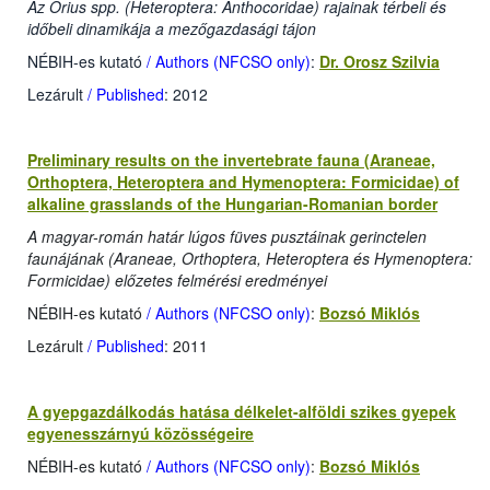
Az Orius spp. (Heteroptera: Anthocoridae) rajainak térbeli és
időbeli dinamikája a mezőgazdasági tájon
NÉBIH-es kutató
/ Authors (NFCSO only)
:
Dr. Orosz Szilvia
Lezárult
/ Published
: 2012
Preliminary results on the invertebrate fauna (Araneae,
Orthoptera, Heteroptera and Hymenoptera: Formicidae) of
alkaline grasslands of the Hungarian-Romanian border
A magyar-román határ lúgos füves pusztáinak gerinctelen
faunájának (Araneae, Orthoptera, Heteroptera és Hymenoptera:
Formicidae) előzetes felmérési eredményei
NÉBIH-es kutató
/ Authors (NFCSO only)
:
Bozsó Miklós
Lezárult
/ Published
: 2011
A gyepgazdálkodás hatása délkelet-alföldi szikes gyepek
egyenesszárnyú közösségeire
NÉBIH-es kutató
/ Authors (NFCSO only)
:
Bozsó Miklós