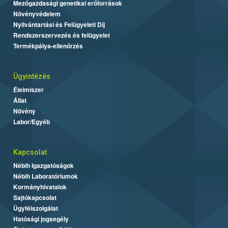
Mezőgazdasági genetikai erőforrások
Növényvédelem
Nyilvántartási és Felügyeleti Díj
Rendszerszervezés és felügyelet
Termékpálya-ellenőrzés
Ügyintézés
Élelmiszer
Állat
Növény
Labor/Egyéb
Kapcsolat
Nébih Igazgatóságok
Nébih Laboratóriumok
Kormányhivatalok
Sajtókapcsolat
Ügyfélszolgálat
Hatósági jogsegély