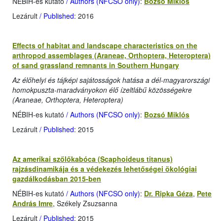
NÉBIH-es kutató
/ Authors (NFCSO only)
:
Bozsó Miklós
Lezárult
/ Published
: 2016
Effects of habitat and landscape characteristics on the
arthropod assemblages (Araneae, Orthoptera, Heteroptera)
of sand grassland remnants in Southern Hungary
Az élőhelyi és tájképi sajátosságok hatása a dél-magyarországi
homokpuszta-maradványokon élő ízeltlábű közösségekre
(Araneae, Orthoptera, Heteroptera)
NÉBIH-es kutató
/ Authors (NFCSO only)
:
Bozsó Miklós
Lezárult
/ Published
: 2015
Az amerikai szőlőkabóca (Scaphoideus titanus)
rajzásdinamikája és a védekezés lehetőségei ökológiai
gazdálkodásban 2015-ben
NÉBIH-es kutató
/ Authors (NFCSO only)
:
Dr. Ripka Géza
,
Pete
András Imre
, Székely Zsuzsanna
Lezárult
/ Published
: 2015