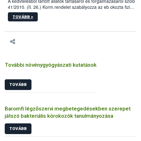
A kedvtelésből tartott állatok tartásáról és forgalmazásáról szóló
41/2010. (II. 26.) Korm.rendelet szabályozza az eb okozta fizikai
sérülés, illetve ennek veszélye keletkezésekor felmerülő
TOVÁBB >
hatósági feladatokat, valamint a veszélyes eb tartását és annak
engedélyezését. Ezen eljárások során szükség esetén be kell
vonni az ebek viselkedésének megítélésében jártas szakértőt.
További növénygyógyászati kutatások
TOVÁBB
Baromfi légzőszervi megbetegedésekben szerepet
játszó bakteriális kórokozók tanulmányozása
TOVÁBB