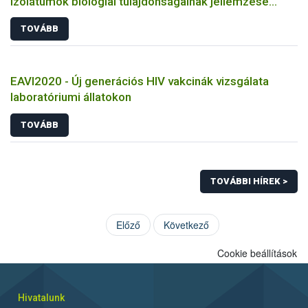
izolátumok biológiai tulajdonságainak jellemzése
állatkísérletes és molekuláris biológiai eszközökkel
TOVÁBB
EAVI2020 - Új generációs HIV vakcinák vizsgálata
laboratóriumi állatokon
TOVÁBB
TOVÁBBI HÍREK >
Előző
Következő
Cookie beállítások
Hivatalunk