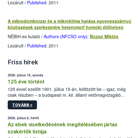
Lezárult
/ Published
: 2011
A mikrodomborzat és a mikroklíma hatása egyenesszárnyú
közösségek szerkezetére heteromorf homoki élőhelyen
NÉBIH-es kutató
/ Authors (NFCSO only)
:
Bozsó Miklós
Lezárult
/ Published
: 2011
Friss hírek
2026. július 15, szerda
125 éve történt
125 évvel ezelőtt 1901. július 15-én, költözött be – igaz, még
csak részben – a budapesti m. kir. állami vetőmagvizsgáló
állomás a Kis Rókus utca 15. szám alatti, Czigler Győző által
TOVÁBB >
tervezett új épületébe.
2026. július 6, hétfő
Az ebek viselkedésének megítélésében jártas
szakértők listája