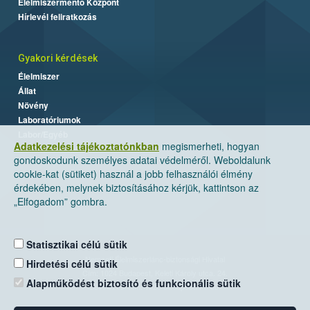
Élelmiszermentő Központ
Hírlevél feliratkozás
Gyakori kérdések
Élelmiszer
Állat
Növény
Laboratóriumok
Labor/Egyéb
Adatkezelési tájékoztatónkban
megismerheti, hogyan
gondoskodunk személyes adatai védelméről. Weboldalunk
cookie-kat (sütiket) használ a jobb felhasználói élmény
érdekében, melynek biztosításához kérjük, kattintson az
„Elfogadom” gombra.
Statisztikai célú sütik
Nemzeti Élelmiszerlánc-biztonsági Hivatal
Hirdetési célú sütik
Cím: 1024 Budapest, Keleti Károly utca. 24.
Alapműködést biztosító és funkcionális sütik
Levelezési cím: 1525 Budapest. Pf. 30.