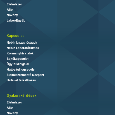
Élelmiszer
Állat
Növény
Labor/Egyéb
Kapcsolat
Nébih Igazgatóságok
Nébih Laboratóriumok
Kormányhivatalok
Sajtókapcsolat
Ügyfélszolgálat
Hatósági jogsegély
Élelmiszermentő Központ
Hírlevél feliratkozás
Gyakori kérdések
Élelmiszer
Állat
Növény