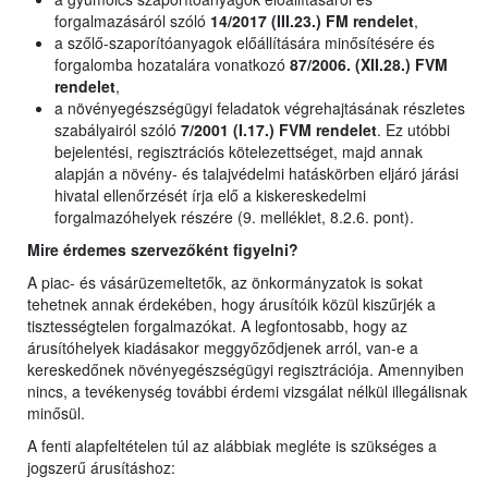
forgalmazásáról szóló
14/2017 (III.23.) FM rendelet
,
a szőlő-szaporítóanyagok előállítására minősítésére és
forgalomba hozatalára vonatkozó
87/2006. (XII.28.) FVM
rendelet
,
a növényegészségügyi feladatok végrehajtásának részletes
szabályairól szóló
7/2001 (I.17.) FVM rendelet
. Ez utóbbi
bejelentési, regisztrációs kötelezettséget, majd annak
alapján a növény- és talajvédelmi hatáskörben eljáró járási
hivatal ellenőrzését írja elő a kiskereskedelmi
forgalmazóhelyek részére (9. melléklet, 8.2.6. pont).
Mire érdemes szervezőként figyelni?
A piac- és vásárüzemeltetők, az önkormányzatok is sokat
tehetnek annak érdekében, hogy árusítóik közül kiszűrjék a
tisztességtelen forgalmazókat. A legfontosabb, hogy az
árusítóhelyek kiadásakor meggyőződjenek arról, van-e a
kereskedőnek növényegészségügyi regisztrációja. Amennyiben
nincs, a tevékenység további érdemi vizsgálat nélkül illegálisnak
minősül.
A fenti alapfeltételen túl az alábbiak megléte is szükséges a
jogszerű árusításhoz: