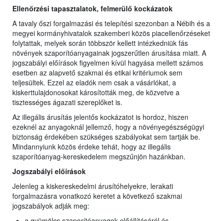
Ellenőrzési tapasztalatok, felmerülő kockázatok
A tavaly őszi forgalmazási és telepítési szezonban a Nébih és a
megyei kormányhivatalok szakemberi közös piacellenőrzéseket
folytattak, melyek során többször kellett intézkedniük fás
növények szaporítóanyagainak jogszerűtlen árusítása miatt. A
jogszabályi előírások figyelmen kívül hagyása mellett számos
esetben az alapvető szakmai és etikai kritériumok sem
teljesültek. Ezzel az eladók nem csak a vásárlókat, a
kiskerttulajdonosokat károsították meg, de közvetve a
tisztességes ágazati szereplőket is.
Az illegális árusítás jelentős kockázatot is hordoz, hiszen
ezeknél az anyagoknál jellemző, hogy a növényegészségügyi
biztonság érdekében szükséges szabályokat sem tartják be.
Mindannyiunk közös érdeke tehát, hogy az illegális
szaporítóanyag-kereskedelem megszűnjön hazánkban.
Jogszabályi előírások
Jelenleg a kiskereskedelmi árusítóhelyekre, lerakati
forgalmazásra vonatkozó keretet a következő szakmai
jogszabályok adják meg:
a gyümölcs szaporítóanyagok előállításáról és