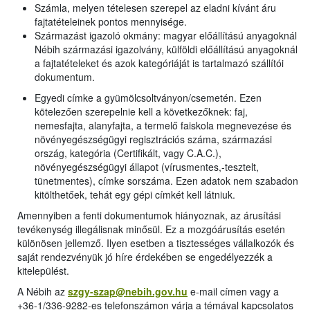
Számla, melyen tételesen szerepel az eladni kívánt áru
fajtatételeinek pontos mennyisége.
Származást igazoló okmány: magyar előállítású anyagoknál
Nébih származási igazolvány, külföldi előállítású anyagoknál
a fajtatételeket és azok kategóriáját is tartalmazó szállítói
dokumentum.
Egyedi címke a gyümölcsoltványon/csemetén. Ezen
kötelezően szerepelnie kell a következőknek: faj,
nemesfajta, alanyfajta, a termelő faiskola megnevezése és
növényegészségügyi regisztrációs száma, származási
ország, kategória (Certifikált, vagy C.A.C.),
növényegészségügyi állapot (vírusmentes,-tesztelt,
tünetmentes), címke sorszáma. Ezen adatok nem szabadon
kitölthetőek, tehát egy gépi címkét kell látniuk.
Amennyiben a fenti dokumentumok hiányoznak, az árusítási
tevékenység illegálisnak minősül. Ez a mozgóárusítás esetén
különösen jellemző. Ilyen esetben a tisztességes vállalkozók és
saját rendezvényük jó híre érdekében se engedélyezzék a
kitelepülést.
A Nébih az
szgy-szap@nebih.gov.hu
e-mail címen vagy a
+36-1/336-9282-es telefonszámon várja a témával kapcsolatos