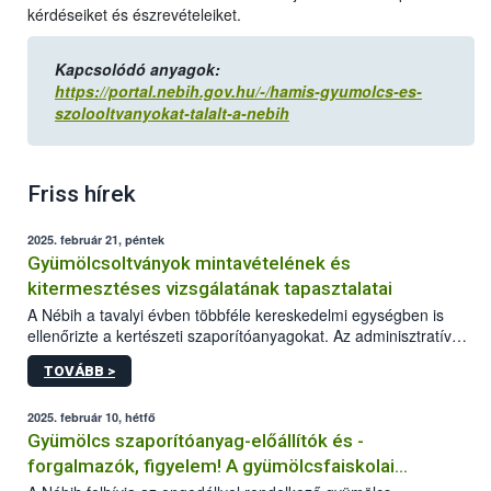
kérdéseiket és észrevételeiket.
Kapcsolódó anyagok:
https://portal.nebih.gov.hu/-/hamis-gyumolcs-es-
szolooltvanyokat-talalt-a-nebih
Friss hírek
2025. február 21, péntek
Gyümölcsoltványok mintavételének és
kitermesztéses vizsgálatának tapasztalatai
A Nébih a tavalyi évben többféle kereskedelmi egységben is
ellenőrizte a kertészeti szaporítóanyagokat. Az adminisztratív
szempontú ellenőrzések (származás, jelölés, minőség) mellett a
TOVÁBB >
szakemberek nevelés során is vizsgálták a
gyümölcsoltványokat. Az egész szezonon át tartó ellenőrzés
célja a szabadföldbe kiültetett oltványok fejlődéséről és
2025. február 10, hétfő
minőségéről való információszerzés volt.
Gyümölcs szaporítóanyag-előállítók és -
forgalmazók, figyelem! A gyümölcsfaiskolai
szemlebejelentő beküldésének határideje: február