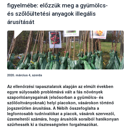
figyelmébe: előzzük meg a gyümölcs-
és szőlőültetési anyagok illegális
árusítását
2020. március 4, szerda
Az ellenőrzési tapasztalatok alapján az elmúlt években
egyre súlyosabb problémává vált a fás növények
szaporítóanyagainak (elsősorban a gyümölcs- és
szőlőoltványoknak) helyi piacokon, vásárokon történő
jogszerűtlen árusítása. A Nébih összefoglalta a
legfontosabb tudnivalókat a piacok, vásárok szervezői,
üzemeltetői számára, hogy árusítóik soraiból hatékonyan
szűrhessék ki a tisztességtelen forgalmazókat.