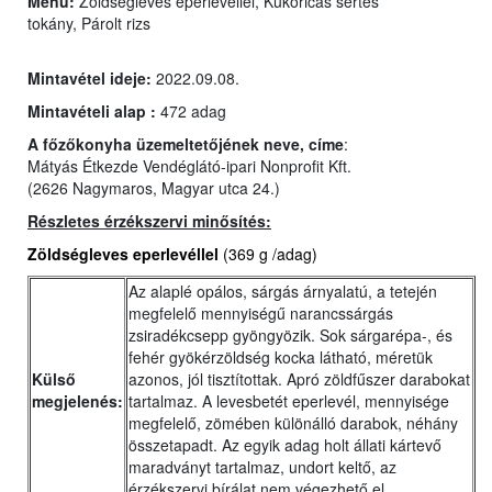
Menü:
Zöldségleves eperlevéllel, Kukoricás sertés
tokány, Párolt rizs
Mintavétel ideje:
2022.09.08.
Mintavételi alap :
472 adag
A főzőkonyha üzemeltetőjének neve, címe
:
Mátyás Étkezde Vendéglátó-ipari Nonprofit Kft.
(2626 Nagymaros, Magyar utca 24.)
Részletes érzékszervi minősítés:
Zöldségleves eperlevéllel
(369 g /adag)
Az alaplé opálos, sárgás árnyalatú, a tetején
megfelelő mennyiségű narancssárgás
zsiradékcsepp gyöngyözik. Sok sárgarépa-, és
fehér gyökérzöldség kocka látható, méretük
Külső
azonos, jól tisztítottak. Apró zöldfűszer darabokat
megjelenés:
tartalmaz. A levesbetét eperlevél, mennyisége
megfelelő, zömében különálló darabok, néhány
összetapadt. Az egyik adag holt állati kártevő
maradványt tartalmaz, undort keltő, az
érzékszervi bírálat nem végezhető el.