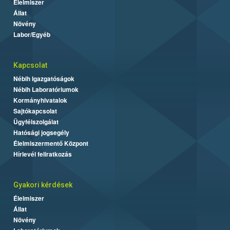
Élelmiszer
Állat
Növény
Labor/Egyéb
Kapcsolat
Nébih Igazgatóságok
Nébih Laboratóriumok
Kormányhivatalok
Sajtókapcsolat
Ügyfélszolgálat
Hatósági jogsegély
Élelmiszermentő Központ
Hírlevél feliratkozás
Gyakori kérdések
Élelmiszer
Állat
Növény