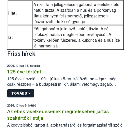
A rizs illata jellegzetesen gabonára emlékeztető,
natúr, tiszta. A szaftban a hús és a pörkanyag
Illat:
illata könnyen felismerhető, jellegzetesen
fűszerezett, de kissé gyenge.
Főtt gabonára jellemző, natúr, tiszta. A só
ízfokozó hatása megfelelően érvényesül. A
Íz:
tokány kellően fűszeres, a kukorica és a hús íze
jól harmonizál.
Friss hírek
2026. július 15, szerda
125 éve történt
125 évvel ezelőtt 1901. július 15-én, költözött be – igaz, még
csak részben – a budapesti m. kir. állami vetőmagvizsgáló
állomás a Kis Rókus utca 15. szám alatti, Czigler Győző által
TOVÁBB >
tervezett új épületébe.
2026. július 6, hétfő
Az ebek viselkedésének megítélésében jártas
szakértők listája
A kedvtelésből tartott állatok tartásáról és forgalmazásáról szóló