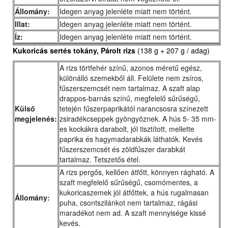
Állomány:
Idegen anyag jelenléte miatt nem történt.
Illat:
Idegen anyag jelenléte miatt nem történt.
Íz:
Idegen anyag jelenléte miatt nem történt.
Kukoricás sertés tokány, Párolt rizs
(138 g + 207 g / adag)
A rizs törtfehér színű, azonos méretű egész,
különálló szemekből áll. Felülete nem zsíros,
fűszerszemcsét nem tartalmaz. A szaft alap
drappos-barnás színű, megfelelő sűrűségű,
Külső
tetején fűszerpaprikától narancsosra színezett
megjelenés:
zsiradékcseppek gyöngyöznek. A hús 5- 35 mm-
es kockákra darabolt, jól tisztított, mellette
paprika és hagymadarabkák láthatók. Kevés
fűszerszemcsét és zöldfűszer darabkát
tartalmaz. Tetszetős étel.
A rizs pergős, kellően átfőtt, könnyen rágható. A
szaft megfelelő sűrűségű, csomómentes, a
kukoricaszemek jól átfőttek, a hús rugalmasan
Állomány:
puha, csontszilánkot nem tartalmaz, rágási
maradékot nem ad. A szaft mennyisége kissé
kevés.