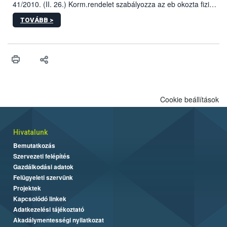
41/2010. (II. 26.) Korm.rendelet szabályozza az eb okozta fizikai
sérülés, illetve ennek veszélye keletkezésekor felmerülő
TOVÁBB >
hatósági feladatokat, valamint a veszélyes eb tartását és annak
engedélyezését. Ezen eljárások során szükség esetén be kell
vonni az ebek viselkedésének megítélésében jártas szakértőt.
Cookie beállítások
Hivatalunk
Bemutatkozás
Szervezeti felépítés
Gazdálkodási adatok
Felügyeleti szervünk
Projektek
Kapcsolódó linkek
Adatkezelési tájékoztató
Akadálymentességi nyilatkozat