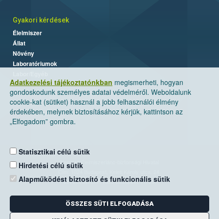
Gyakori kérdések
Élelmiszer
Állat
Növény
Laboratóriumok
Labor/Egyéb
Adatkezelési tájékoztatónkban
megismerheti, hogyan
gondoskodunk személyes adatai védelméről. Weboldalunk
cookie-kat (sütiket) használ a jobb felhasználói élmény
érdekében, melynek biztosításához kérjük, kattintson az
„Elfogadom” gombra.
Statisztikai célú sütik
Nemzeti Élelmiszerlánc-biztonsági Hivatal
Hirdetési célú sütik
Cím: 1024 Budapest, Keleti Károly utca. 24.
Alapműködést biztosító és funkcionális sütik
Levelezési cím: 1525 Budapest. Pf. 30.
ÖSSZES SÜTI ELFOGADÁSA
E-mail:
ugyfelszolgalat@nebih.gov.hu
Zöld szám: 06-80/263-244