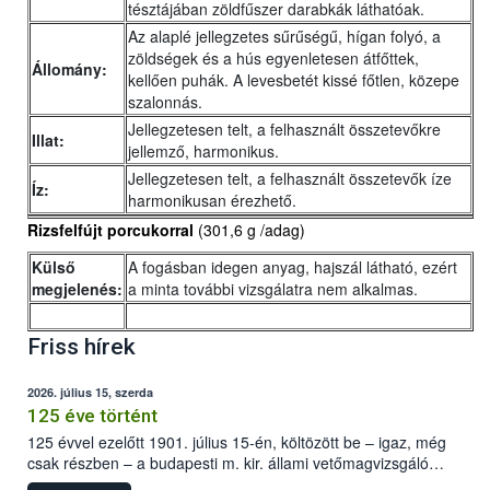
tésztájában zöldfűszer darabkák láthatóak.
Az alaplé jellegzetes sűrűségű, hígan folyó, a
zöldségek és a hús egyenletesen átfőttek,
Állomány:
kellően puhák. A levesbetét kissé főtlen, közepe
szalonnás.
Jellegzetesen telt, a felhasznált összetevőkre
Illat:
jellemző, harmonikus.
Jellegzetesen telt, a felhasznált összetevők íze
Íz:
harmonikusan érezhető.
Rizsfelfújt porcukorral
(301,6 g /adag)
Külső
A fogásban idegen anyag, hajszál látható, ezért
megjelenés:
a minta további vizsgálatra nem alkalmas.
Friss hírek
2026. július 15, szerda
125 éve történt
125 évvel ezelőtt 1901. július 15-én, költözött be – igaz, még
csak részben – a budapesti m. kir. állami vetőmagvizsgáló
állomás a Kis Rókus utca 15. szám alatti, Czigler Győző által