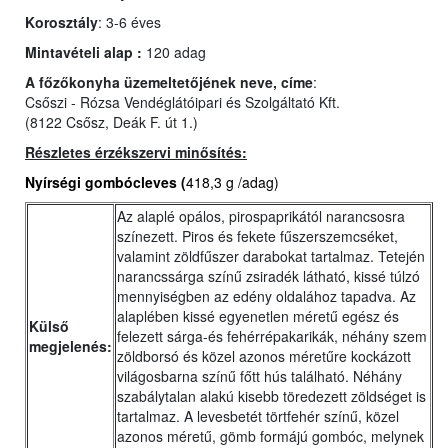
Korosztály
: 3-6 éves
Mintavételi alap :
120 adag
A főzőkonyha üzemeltetőjének neve, címe
:
Csőszi - Rózsa Vendéglátóipari és Szolgáltató Kft.
(8122 Csősz, Deák F. út 1.)
Részletes érzékszervi minősítés:
Nyírségi gombócleves
(
418,3 g /adag)
Az alaplé opálos, pirospaprikától narancsosra
színezett. Piros és fekete fűszerszemcséket,
valamint zöldfűszer darabokat tartalmaz. Tetején
narancssárga színű zsiradék látható, kissé túlzó
mennyiségben az edény oldalához tapadva. Az
alaplében kissé egyenetlen méretű egész és
Külső
felezett sárga-és fehérrépakarikák, néhány szem
megjelenés:
zöldborsó és közel azonos méretűre kockázott
világosbarna színű főtt hús található. Néhány
szabálytalan alakú kisebb töredezett zöldséget is
tartalmaz. A levesbetét törtfehér színű, közel
azonos méretű, gömb formájú gombóc, melynek