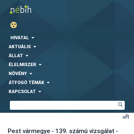
HIVATAL
AKTUÁLIS
ÁLLAT
ÉLELMISZER
NÖVÉNY
ÁTFOGÓ TÉMÁK
KAPCSOLAT
Pest vármegye - 139. számú vizsgálat -