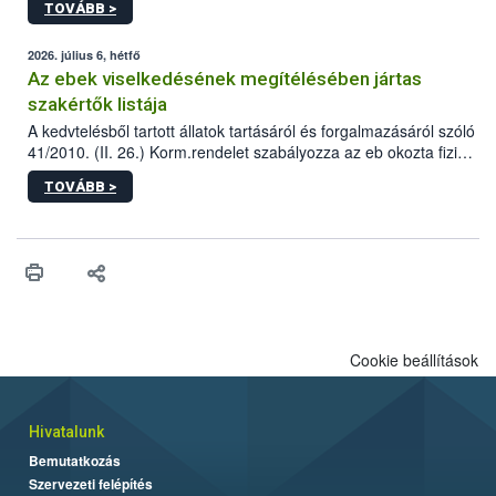
TOVÁBB >
tervezett új épületébe.
2026. július 6, hétfő
Az ebek viselkedésének megítélésében jártas
szakértők listája
A kedvtelésből tartott állatok tartásáról és forgalmazásáról szóló
41/2010. (II. 26.) Korm.rendelet szabályozza az eb okozta fizikai
sérülés, illetve ennek veszélye keletkezésekor felmerülő
TOVÁBB >
hatósági feladatokat, valamint a veszélyes eb tartását és annak
engedélyezését. Ezen eljárások során szükség esetén be kell
vonni az ebek viselkedésének megítélésében jártas szakértőt.
Cookie beállítások
Hivatalunk
Bemutatkozás
Szervezeti felépítés