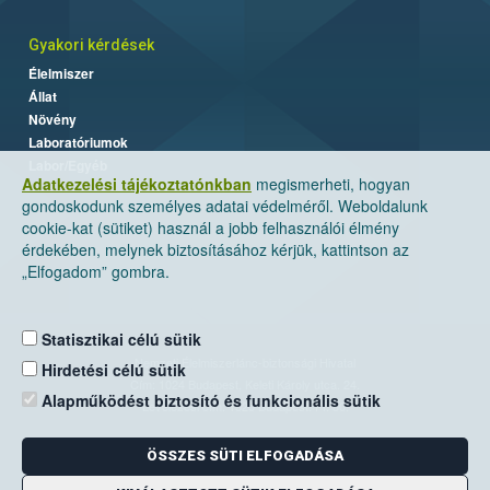
Gyakori kérdések
Élelmiszer
Állat
Növény
Laboratóriumok
Labor/Egyéb
Adatkezelési tájékoztatónkban
megismerheti, hogyan
gondoskodunk személyes adatai védelméről. Weboldalunk
cookie-kat (sütiket) használ a jobb felhasználói élmény
érdekében, melynek biztosításához kérjük, kattintson az
„Elfogadom” gombra.
Statisztikai célú sütik
Nemzeti Élelmiszerlánc-biztonsági Hivatal
Hirdetési célú sütik
Cím: 1024 Budapest, Keleti Károly utca. 24.
Alapműködést biztosító és funkcionális sütik
Levelezési cím: 1525 Budapest. Pf. 30.
ÖSSZES SÜTI ELFOGADÁSA
E-mail:
ugyfelszolgalat@nebih.gov.hu
Zöld szám: 06-80/263-244