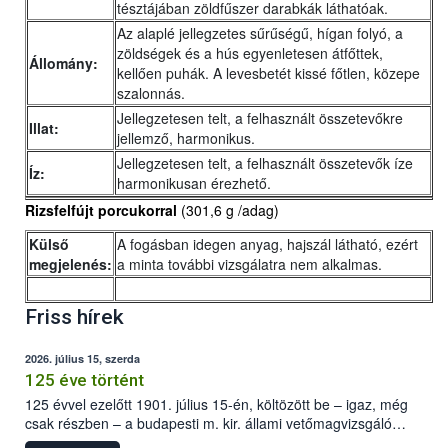
tésztájában zöldfűszer darabkák láthatóak.
Az alaplé jellegzetes sűrűségű, hígan folyó, a
zöldségek és a hús egyenletesen átfőttek,
Állomány:
kellően puhák. A levesbetét kissé főtlen, közepe
szalonnás.
Jellegzetesen telt, a felhasznált összetevőkre
Illat:
jellemző, harmonikus.
Jellegzetesen telt, a felhasznált összetevők íze
Íz:
harmonikusan érezhető.
Rizsfelfújt porcukorral
(301,6 g /adag)
Külső
A fogásban idegen anyag, hajszál látható, ezért
megjelenés:
a minta további vizsgálatra nem alkalmas.
Friss hírek
2026. július 15, szerda
125 éve történt
125 évvel ezelőtt 1901. július 15-én, költözött be – igaz, még
csak részben – a budapesti m. kir. állami vetőmagvizsgáló
állomás a Kis Rókus utca 15. szám alatti, Czigler Győző által