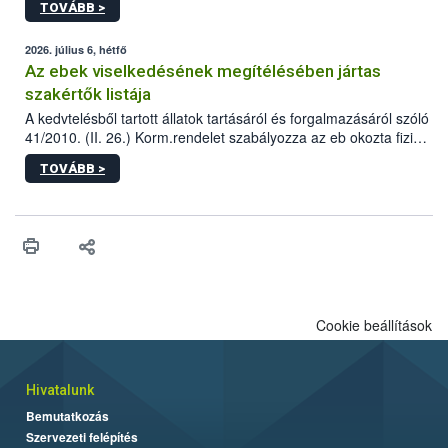
TOVÁBB >
tervezett új épületébe.
2026. július 6, hétfő
Az ebek viselkedésének megítélésében jártas
szakértők listája
A kedvtelésből tartott állatok tartásáról és forgalmazásáról szóló
41/2010. (II. 26.) Korm.rendelet szabályozza az eb okozta fizikai
sérülés, illetve ennek veszélye keletkezésekor felmerülő
TOVÁBB >
hatósági feladatokat, valamint a veszélyes eb tartását és annak
engedélyezését. Ezen eljárások során szükség esetén be kell
vonni az ebek viselkedésének megítélésében jártas szakértőt.
Cookie beállítások
Hivatalunk
Bemutatkozás
Szervezeti felépítés