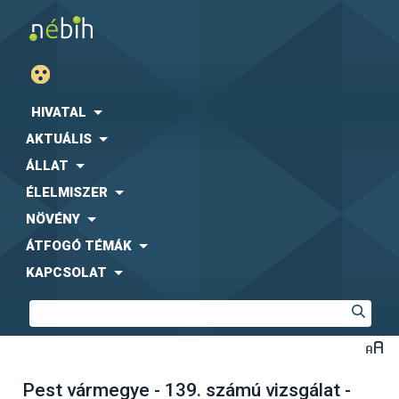
HIVATAL
AKTUÁLIS
ÁLLAT
ÉLELMISZER
NÖVÉNY
ÁTFOGÓ TÉMÁK
KAPCSOLAT
Pest vármegye - 139. számú vizsgálat -