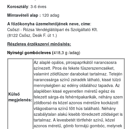
Korosztály
: 3-6 éves
Mintavételi alap :
120 adag
A főzőkonyha üzemeltetőjének neve, címe
:
Csőszi - Rózsa Vendéglátóipari és Szolgáltató Kft.
(8122 Csősz, Deák F. út 1.)
Részletes érzékszervi minősítés:
Nyírségi gombócleves
(
418,3 g /adag)
Az alaplé opálos, pirospaprikától narancsosra
színezett. Piros és fekete fűszerszemcséket,
valamint zöldfűszer darabokat tartalmaz. Tetején
narancssárga színű zsiradék látható, kissé túlzó
mennyiségben az edény oldalához tapadva. Az
alaplében kissé egyenetlen méretű egész és
Külső
felezett sárga-és fehérrépakarikák, néhány szem
megjelenés:
zöldborsó és közel azonos méretűre kockázott
világosbarna színű főtt hús található. Néhány
szabálytalan alakú kisebb töredezett zöldséget is
tartalmaz. A levesbetét törtfehér színű, közel
azonos méretű, gömb formájú gombóc, melynek