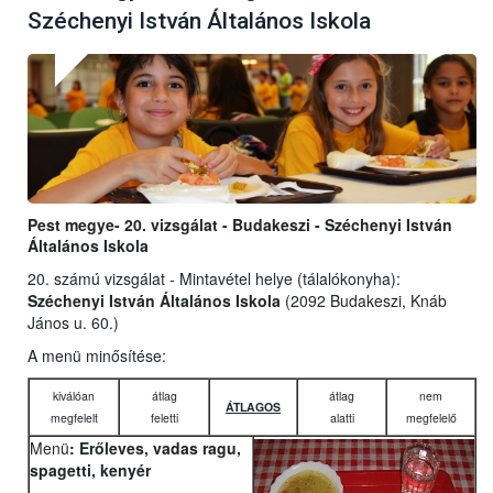
Széchenyi István Általános Iskola
Pest megye- 20. vizsgálat - Budakeszi - Széchenyi István
Általános Iskola
20. számú vizsgálat - Mintavétel helye (tálalókonyha):
Széchenyi István Általános Iskola
(2092 Budakeszi, Knáb
János u. 60.)
A menü minősítése:
kiválóan
átlag
átlag
nem
ÁTLAGOS
megfelelt
feletti
alatti
megfelelő
Menü
: Erőleves, vadas ragu,
spagetti, kenyér