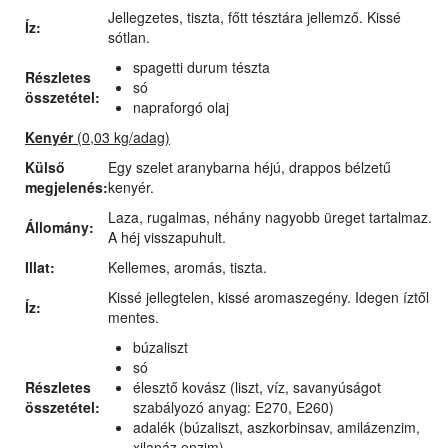
Jellegzetes, tiszta, főtt tésztára jellemző. Kissé
Íz:
sótlan.
spagetti durum tészta
Részletes
só
összetétel:
napraforgó olaj
Kenyér
(0,03 kg/adag)
Külső
Egy szelet aranybarna héjú, drappos bélzetű
megjelenés:
kenyér.
Laza, rugalmas, néhány nagyobb üreget tartalmaz.
Állomány:
A héj visszapuhult.
Illat:
Kellemes, aromás, tiszta.
Kissé jellegtelen, kissé aromaszegény. Idegen íztől
Íz:
mentes.
búzaliszt
só
Részletes
élesztő kovász (liszt, víz, savanyúságot
összetétel:
szabályozó anyag: E270, E260)
adalék (búzaliszt, aszkorbinsav, amilázenzim,
xilanáz enzim)