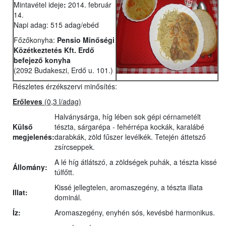
Mintavétel ideje
:
2014. február
14.
Napi adag: 515 adag/ebéd
Főzőkonyha:
Pensio Minőségi
Közétkeztetés Kft. Erdő
befejező konyha
(2092 Budakeszi, Erdő u. 101.)
Részletes érzékszervi minősítés:
Erőleves
(0,3 l/adag)
Halványsárga, híg lében sok gépi cérnametélt
Külső
tészta, sárgarépa - fehérrépa kockák, karalábé
megjelenés:
darabkák, zöld fűszer levélkék. Tetején áttetsző
zsírcseppek.
A lé híg átlátszó, a zöldségek puhák, a tészta kissé
Állomány:
túlfőtt.
Kissé jellegtelen, aromaszegény, a tészta illata
Illat:
dominál.
Íz:
Aromaszegény, enyhén sós, kevésbé harmonikus.