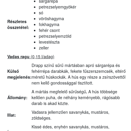
sárgarépa
petrezselyemgyökér
só
vöröshagyma
Részletes
fokhagyma
összetétel:
fehér csont
petrezselyemzöld
levestészta
zeller
Vadas ragu
(0,15 l/adag)
Drapp színű sűrű mártásban apró sárgarépa és
Külső
fehérrépa darabkák, fekete fűszerszemcsék, eltérő
megjelenés:
méretű húskockák. A hús egy része a zsírszövettől
nem kellő gondossággal tisztított.
A mártás megfelelő sűrűségű
.
A hús többsége
Állomány:
kellően puha, de néhány keményebb, rágósabb
darab is akad közte.
Vadasra jellemzően savanykás
,
mustáros,
Illat:
zöldséges.
Kissé édes, enyhén savanykás, mustáros,