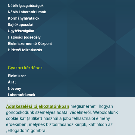
Nébih Igazgatóságok
Nébih Laboratóriumok
Kormányhivatalok
Sajtókapcsolat
Ügyfélszolgálat
Hatósági jogsegély
Élelmiszermentő Központ
Hírlevél feliratkozás
Gyakori kérdések
Élelmiszer
Állat
Növény
Laboratóriumok
Labor/Egyéb
Adatkezelési tájékoztatónkban
megismerheti, hogyan
gondoskodunk személyes adatai védelméről. Weboldalunk
cookie-kat (sütiket) használ a jobb felhasználói élmény
érdekében, melynek biztosításához kérjük, kattintson az
„Elfogadom” gombra.