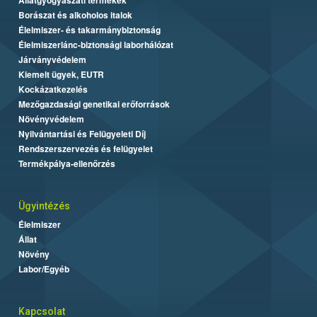
Borászat és alkoholos italok
Élelmiszer- és takarmánybiztonság
Élelmiszerlánc-biztonsági laborhálózat
Járványvédelem
Kiemelt ügyek, EUTR
Kockázatkezelés
Mezőgazdasági genetikai erőforrások
Növényvédelem
Nyilvántartási és Felügyeleti Díj
Rendszerszervezés és felügyelet
Termékpálya-ellenőrzés
Ügyintézés
Élelmiszer
Állat
Növény
Labor/Egyéb
Kapcsolat