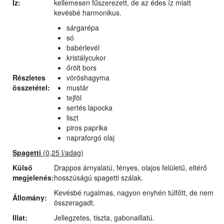
Íz:
kellemesen fűszerezett, de az édes íz miatt
kevésbé harmonikus.
sárgarépa
só
babérlevél
kristálycukor
őrölt bors
Részletes
vöröshagyma
összetétel:
mustár
tejföl
sertés lapocka
liszt
piros paprika
napraforgó olaj
Spagetti
(0,25 l/adag)
Külső
Drappos árnyalatú, fényes, olajos felületű, eltérő
megjelenés:
hosszúságú spagetti szálak.
Kevésbé rugalmas, nagyon enyhén túlfőtt, de nem
Állomány:
összeragadt.
Illat:
Jellegzetes, tiszta, gabonaillatú.