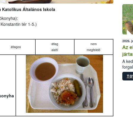
épüle
a Katolikus Általános Iskola
lókonyha):
 Konstantin tér 1-5.)
2026. j
átlag
nem
Az e
átlagos
alatti
megfelelő
járta
A kedv
forga
Korm.
TO
sérül
felme
veszé
Ezen 
őkonyha
vonni
jártas