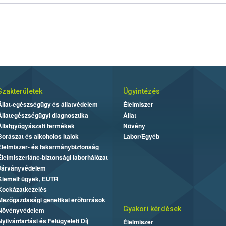
Szakterületek
Ügyintézés
Állat-egészségügy és állatvédelem
Élelmiszer
Állategészségügyi diagnosztika
Állat
Állatgyógyászati termékek
Növény
Borászat és alkoholos italok
Labor/Egyéb
Élelmiszer- és takarmánybiztonság
Élelmiszerlánc-biztonsági laborhálózat
Járványvédelem
Kiemelt ügyek, EUTR
Kockázatkezelés
Mezőgazdasági genetikai erőforrások
Gyakori kérdések
Növényvédelem
Nyilvántartási és Felügyeleti Díj
Élelmiszer