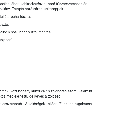
opálos lében zabkockatészta, apró fűszerszemcsék és
szlány. Tetején apró sárga zsírcseppek.
túlfőtt, puha tészta.
iszta.
ellően sós, idegen íztől mentes.
tojásos)
emek, közt néhány kukorica és zöldborsó szem, valamint
tős megjelenésű, de kevés a zöldség.
m összetapadt. A zöldségek kellően főttek, de rugalmasak,