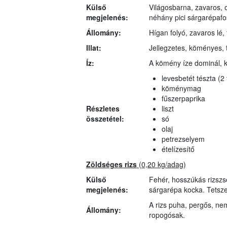
Külső
Világosbarna, zavaros, 
megjelenés:
néhány pici sárgarépafo
Állomány:
Hígan folyó, zavaros lé, 
Illat:
Jellegzetes, köményes, t
Íz:
A kömény íze dominál, k
levesbetét tészta (2 
köménymag
fűszerpaprika
Részletes
liszt
összetétel:
só
olaj
petrezselyem
ételízesítő
Zöldséges rizs
(0,20 kg/adag)
Külső
Fehér, hosszúkás rizszs
megjelenés:
sárgarépa kocka. Tetsze
A rizs puha, pergős, ne
Állomány:
ropogósak.