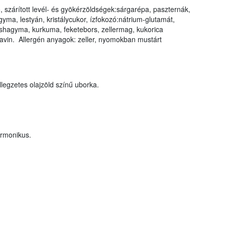
ó, szárított levél- és gyökérzöldségek:sárgarépa, paszternák,
yma, lestyán, kristálycukor, ízfokozó:nátrium-glutamát,
shagyma, kurkuma, feketebors, zellermag, kukorica
lavin. Allergén anyagok: zeller, nyomokban mustárt
llegzetes olajzöld színű uborka.
rmonikus.