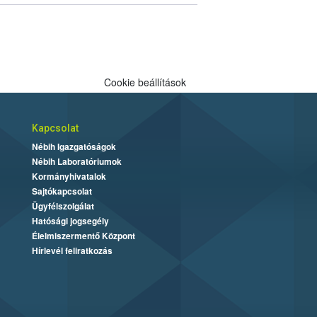
Cookie beállítások
Kapcsolat
Nébih Igazgatóságok
Nébih Laboratóriumok
Kormányhivatalok
Sajtókapcsolat
Ügyfélszolgálat
Hatósági jogsegély
Élelmiszermentő Központ
Hírlevél feliratkozás