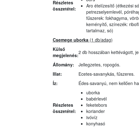
Részletes
Aro ételízesítő (étkezési s
összetétel:
petrezselyemlevél, póréhag
fűszerek: fokhagyma, vörö
keményítő, színezék: ribof
tartalmaz, só)
Csemege uborka
(1 db/adag)
Külső
2 db hosszában kettévágott, je
megjelenés:
Állomány:
Jellegzetes, ropogós.
Illat:
Ecetes-savanykás, fűszeres.
Íz:
Édes-savanyú, nem kellően ha
uborka
babérlevél
Részletes
feketebors
összetétel:
koriander
ivóvíz
konyhasó