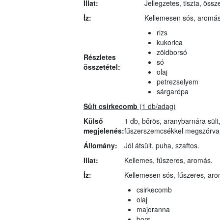
Illat:
Jellegzetes, tiszta, össz
Íz:
Kellemesen sós, aromás,
rizs
kukorica
zöldborsó
Részletes
só
összetétel:
olaj
petrezselyem
sárgarépa
Sült csirkecomb
(1 db/adag)
Külső
1 db, bőrös, aranybarnára sült
megjelenés:
fűszerszemcsékkel megszórva,
Állomány:
Jól átsült, puha, szaftos.
Illat:
Kellemes, fűszeres, aromás.
Íz:
Kellemesen sós, fűszeres, aro
csirkecomb
olaj
majoranna
bors