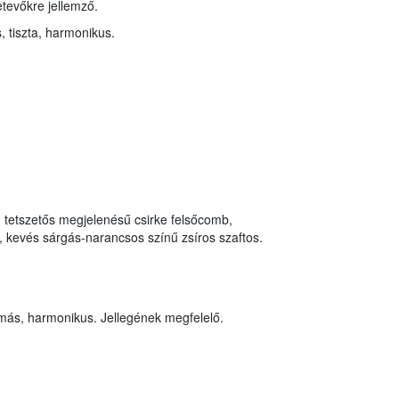
etevőkre jellemző.
 tiszta, harmonikus.
, tetszetős megjelenésű csirke felsőcomb,
 kevés sárgás-narancsos színű zsíros szaftos.
más, harmonikus. Jellegének megfelelő.