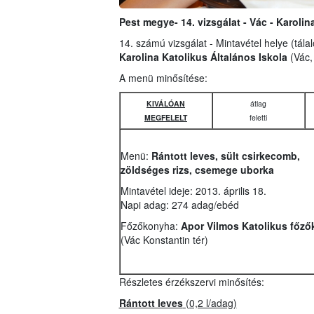
Pest megye- 14. vizsgálat - Vác - Karolin
14. számú vizsgálat - Mintavétel helye (tála
Karolina Katolikus Általános Iskola
(Vác,
A menü minősítése:
KIVÁLÓAN
átlag
MEGFELELT
feletti
Menü:
Rántott leves, sült csirkecomb,
zöldséges rizs, csemege uborka
Mintavétel ideje: 2013. április 18.
Napi adag: 274 adag/ebéd
Főzőkonyha:
Apor Vilmos Katolikus főz
(Vác Konstantin tér)
Részletes érzékszervi minősítés:
Rántott leves
(0,2 l/adag)