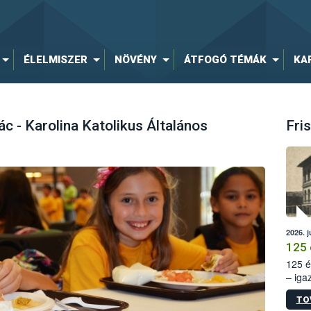
ÉLELMISZER
NÖVÉNY
ÁTFOGÓ TÉMÁK
KA
ác - Karolina Katolikus Általános
Fris
2026. j
125 
125 é
– iga
állam
TO
15. sz