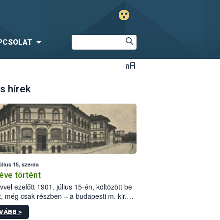
PCSOLAT
s hírek
úlius 15, szerda
éve történt
vvel ezelőtt 1901. július 15-én, költözött be
z, még csak részben – a budapesti m. kir.
i vetőmagvizsgáló állomás a Kis Rókus utca
VÁBB >
ám alatti, Czigler Győző által tervezett új