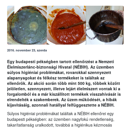
2016. november 23, szerda
Egy budapesti pékségben tartott ellenőrzést a Nemzeti
Élelmiszerlánc-biztonsági Hivatal (NÉBIH). Az üzemben
súlyos higiéniai problémákat, rovarokkal szennyezett
alapanyagokat és félkész termékeket is találtak az
ellenőrök. Az akció során több mint 500 kg, többek között
jelöletlen, szennyezett, illetve lejárt élelmiszert vontak ki a
forgalomból és a már kiszállított termékek visszahívását is
elrendelték a szakemberek. Az üzem működését, a hibák
kijavításáig, azonnali hatállyal felfüggesztette a NÉBIH.
Súlyos higiéniai problémákat találtak a NÉBIH ellenőrei egy
budapesti pékségben: az üzemben nagyfokú rendetlenség,
takarítatlanság uralkodott, továbbá a higiénikus kézmosás