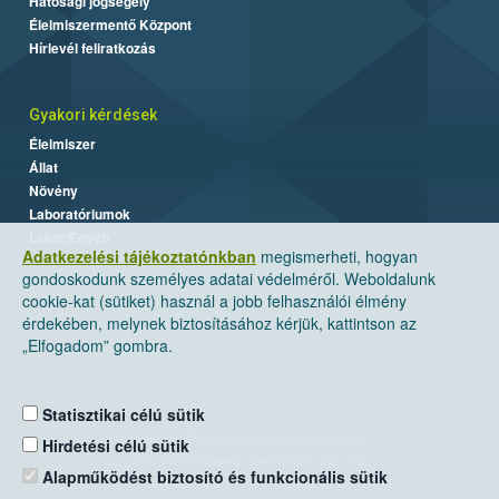
Hatósági jogsegély
Élelmiszermentő Központ
Hírlevél feliratkozás
Gyakori kérdések
Élelmiszer
Állat
Növény
Laboratóriumok
Labor/Egyéb
Adatkezelési tájékoztatónkban
megismerheti, hogyan
gondoskodunk személyes adatai védelméről. Weboldalunk
cookie-kat (sütiket) használ a jobb felhasználói élmény
érdekében, melynek biztosításához kérjük, kattintson az
„Elfogadom” gombra.
Statisztikai célú sütik
Nemzeti Élelmiszerlánc-biztonsági Hivatal
Hirdetési célú sütik
Cím: 1024 Budapest, Keleti Károly utca. 24.
Alapműködést biztosító és funkcionális sütik
Levelezési cím: 1525 Budapest. Pf. 30.