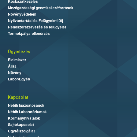
Kockázatkezelés
Mezőgazdasági genetikai erőforrások
Növényvédelem
Nyilvántartási és Felügyeleti Díj
Rendszerszervezés és felügyelet
Termékpálya-ellenőrzés
Ügyintézés
Élelmiszer
Állat
Növény
Labor/Egyéb
Kapcsolat
Nébih Igazgatóságok
Nébih Laboratóriumok
Kormányhivatalok
Sajtókapcsolat
Ügyfélszolgálat