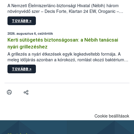
A Nemzeti Élelmiszerlánc-biztonsági Hivatal (Nébih) három
növényvédő szer – Decis Forte, Klartan 24 EW, Oroganic –
engedélyokiratát módosította, így azok a szüretet követően,
TOVÁBB >
egészen a vesszőérettség (BBCH 91) stádiumáig
felhasználhatóak a szőlőben. A kiterjesztések célja, hogy a korai
érésű szőlőkben is legyen lehetőség a károsító elleni további
2026. augusztus 6, csütörtök
védekezésre. Az Oroganic készítmény kis kiszerelésben kiskerti
Kerti sütögetés biztonságosan: a Nébih tanácsai
felhasználók számára is elérhető és ökológiai termesztésben is
nyári grillezéshez
engedélyezett.
A grillezés a nyári étkezések egyik legkedveltebb formája. A
meleg időjárás azonban a kórokozó, romlást okozó baktériumok
gyorsabb szaporodásának is kedvez. A szabadtéri sütögetés
TOVÁBB >
ezért nem csupán a megfelelő sütési technikáról szól: legalább
ilyen fontos az alapanyagok biztonságos kezelése, az alapvető
higiéniai szabályok betartása, a megfelelő hőkezelés, valamint a
maradékok szakszerű tárolása. A Nemzeti Élelmiszerlánc-
biztonsági Hivatal (Nébih) Oktatási Programja összegyűjtötte a
biztonságos grillezés legfontosabb tudnivalóit.
Cookie beállítások