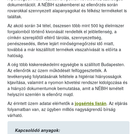
dokumentációt. A NÉBIH szakemberei az ellenőrzés során
rovarokkal szennyezett alapanyagokat és félkész termékeket is
találtak.
Az akció során 34 tétel, összesen több mint 500 kg élelmiszer
forgalomból történő kivonását rendelték el jelöletlenség, a
címkén szereplőtől eltérő tárolás, szennyezettség,
penészesedés, illetve lejárt minőségmegőrzési idő miatt,
továbbá a már kiszállított termékek visszahívását is előírta a
hatóság.
A cég több kiskereskedelmi egységbe is szállított Budapesten.
Az ellenőrök az üzem működését felfüggesztették. A
tevékenység folytatásának feltétele a higiéniai hiányosságok
kijavítása, valamint a nyomon követési rendszer kidolgozása és
a hiányzó dokumentumok bemutatása, amit a NÉBIH ismételt
helyszíni szemlén is ellenőriz majd.
Az érintett üzem adatai elérhetők a
jogsértés listán
. Az eljárás
folyamatban van, az ügyben milliós nagyságrendű bírság
várható.
Kapcsolódó anyagok: