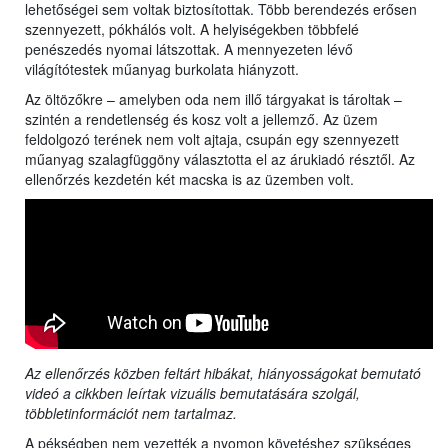
lehetőségei sem voltak biztosítottak. Több berendezés erősen
szennyezett, pókhálós volt. A helyiségekben többfelé
penészedés nyomai látszottak. A mennyezeten lévő
világítótestek műanyag burkolata hiányzott.
Az öltözőkre – amelyben oda nem illő tárgyakat is tároltak –
szintén a rendetlenség és kosz volt a jellemző. Az üzem
feldolgozó terének nem volt ajtaja, csupán egy szennyezett
műanyag szalagfüggöny választotta el az árukiadó résztől. Az
ellenőrzés kezdetén két macska is az üzemben volt.
Az ellenőrzés közben feltárt hibákat, hiányosságokat bemutató
videó a cikkben leírtak vizuális bemutatására szolgál,
többletinformációt nem tartalmaz.
A pékségben nem vezették a nyomon követéshez szükséges