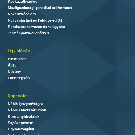
Kockázatkezelés
Mezőgazdasági genetikai erőforrások
Növényvédelem
Nyilvántartási és Felügyeleti Díj
Rendszerszervezés és felügyelet
Termékpálya-ellenőrzés
Ügyintézés
Élelmiszer
Állat
Növény
Labor/Egyéb
Kapcsolat
Nébih Igazgatóságok
Nébih Laboratóriumok
Kormányhivatalok
Sajtókapcsolat
Ügyfélszolgálat