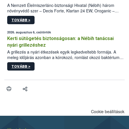
A Nemzeti Élelmiszerlánc-biztonsági Hivatal (Nébih) három
növényvédő szer – Decis Forte, Klartan 24 EW, Oroganic –
engedélyokiratát módosította, így azok a szüretet követően,
TOVÁBB >
egészen a vesszőérettség (BBCH 91) stádiumáig
felhasználhatóak a szőlőben. A kiterjesztések célja, hogy a korai
érésű szőlőkben is legyen lehetőség a károsító elleni további
2026. augusztus 6, csütörtök
védekezésre. Az Oroganic készítmény kis kiszerelésben kiskerti
Kerti sütögetés biztonságosan: a Nébih tanácsai
felhasználók számára is elérhető és ökológiai termesztésben is
nyári grillezéshez
engedélyezett.
A grillezés a nyári étkezések egyik legkedveltebb formája. A
meleg időjárás azonban a kórokozó, romlást okozó baktériumok
gyorsabb szaporodásának is kedvez. A szabadtéri sütögetés
TOVÁBB >
ezért nem csupán a megfelelő sütési technikáról szól: legalább
ilyen fontos az alapanyagok biztonságos kezelése, az alapvető
higiéniai szabályok betartása, a megfelelő hőkezelés, valamint a
maradékok szakszerű tárolása. A Nemzeti Élelmiszerlánc-
biztonsági Hivatal (Nébih) Oktatási Programja összegyűjtötte a
biztonságos grillezés legfontosabb tudnivalóit.
Cookie beállítások