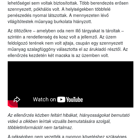
lehetőségei sem voltak biztosítottak. Több berendezés erősen
szennyezett, pókhálós volt. A helyiségekben többfelé
penészedés nyomai látszottak. A mennyezeten lévő
világítótestek műanyag burkolata hiányzott.
Az öltözőkre – amelyben oda nem illő tárgyakat is tároltak –
szintén a rendetlenség és kosz volt a jellemző. Az üzem
feldolgozó terének nem volt ajtaja, csupán egy szennyezett
műanyag szalagfüggöny választotta el az árukiadó résztől. Az
ellenőrzés kezdetén két macska is az üzemben volt.
Az ellenőrzés közben feltárt hibákat, hiányosságokat bemutató
videó a cikkben leírtak vizuális bemutatására szolgál,
többletinformációt nem tartalmaz.
A pékségben nem vezették a nyomon követéshez szükséges