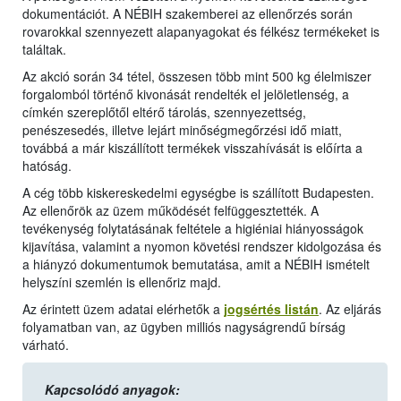
dokumentációt. A NÉBIH szakemberei az ellenőrzés során
rovarokkal szennyezett alapanyagokat és félkész termékeket is
találtak.
Az akció során 34 tétel, összesen több mint 500 kg élelmiszer
forgalomból történő kivonását rendelték el jelöletlenség, a
címkén szereplőtől eltérő tárolás, szennyezettség,
penészesedés, illetve lejárt minőségmegőrzési idő miatt,
továbbá a már kiszállított termékek visszahívását is előírta a
hatóság.
A cég több kiskereskedelmi egységbe is szállított Budapesten.
Az ellenőrök az üzem működését felfüggesztették. A
tevékenység folytatásának feltétele a higiéniai hiányosságok
kijavítása, valamint a nyomon követési rendszer kidolgozása és
a hiányzó dokumentumok bemutatása, amit a NÉBIH ismételt
helyszíni szemlén is ellenőriz majd.
Az érintett üzem adatai elérhetők a
jogsértés listán
. Az eljárás
folyamatban van, az ügyben milliós nagyságrendű bírság
várható.
Kapcsolódó anyagok: