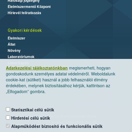
Hatósági jogsegély
Élelmiszermentő Központ
Hírlevél feliratkozás
Gyakori kérdések
Élelmiszer
Állat
Növény
Laboratóriumok
Labor/Egyéb
Adatkezelési tájékoztatónkban
megismerheti, hogyan
gondoskodunk személyes adatai védelméről. Weboldalunk
cookie-kat (sütiket) használ a jobb felhasználói élmény
érdekében, melynek biztosításához kérjük, kattintson az
„Elfogadom” gombra.
Statisztikai célú sütik
Nemzeti Élelmiszerlánc-biztonsági Hivatal
Hirdetési célú sütik
Cím: 1024 Budapest, Keleti Károly utca. 24.
Alapműködést biztosító és funkcionális sütik
Levelezési cím: 1525 Budapest. Pf. 30.