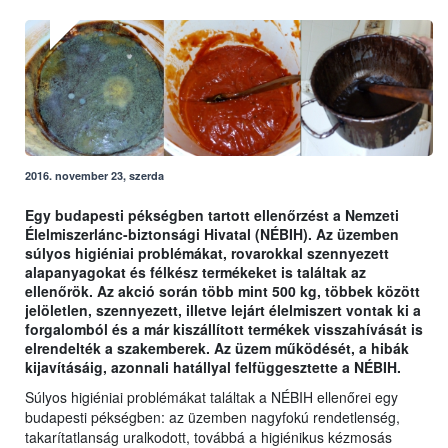
2016. november 23, szerda
Egy budapesti pékségben tartott ellenőrzést a Nemzeti
Élelmiszerlánc-biztonsági Hivatal (NÉBIH). Az üzemben
súlyos higiéniai problémákat, rovarokkal szennyezett
alapanyagokat és félkész termékeket is találtak az
ellenőrök. Az akció során több mint 500 kg, többek között
jelöletlen, szennyezett, illetve lejárt élelmiszert vontak ki a
forgalomból és a már kiszállított termékek visszahívását is
elrendelték a szakemberek. Az üzem működését, a hibák
kijavításáig, azonnali hatállyal felfüggesztette a NÉBIH.
Súlyos higiéniai problémákat találtak a NÉBIH ellenőrei egy
budapesti pékségben: az üzemben nagyfokú rendetlenség,
takarítatlanság uralkodott, továbbá a higiénikus kézmosás