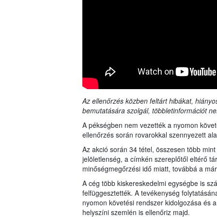
Az ellenőrzés közben feltárt hibákat, hiányo
bemutatására szolgál, többletinformációt ne
A pékségben nem vezették a nyomon követ
ellenőrzés során rovarokkal szennyezett ala
Az akció során 34 tétel, összesen több mint
jelöletlenség, a címkén szereplőtől eltérő tá
minőségmegőrzési idő miatt, továbbá a már ki
A cég több kiskereskedelmi egységbe is szá
felfüggesztették. A tevékenység folytatásána
nyomon követési rendszer kidolgozása és 
helyszíni szemlén is ellenőriz majd.