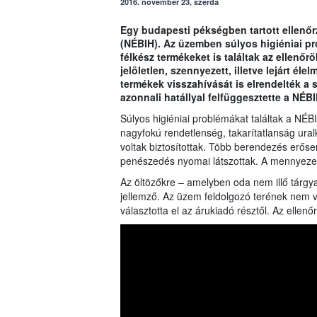
2016. november 23, szerda
Egy budapesti pékségben tartott ellenőrz
(NÉBIH). Az üzemben súlyos higiéniai p
félkész termékeket is találtak az ellenőr
jelöletlen, szennyezett, illetve lejárt éle
termékek visszahívását is elrendelték a
azonnali hatállyal felfüggesztette a NÉBI
Súlyos higiéniai problémákat találtak a NÉ
nagyfokú rendetlenség, takarítatlanság ura
voltak biztosítottak. Több berendezés erőse
penészedés nyomai látszottak. A mennyezete
Az öltözőkre – amelyben oda nem illő tárgyak
jellemző. Az üzem feldolgozó terének nem 
választotta el az árukiadó résztől. Az elle