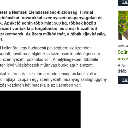
TO
kőris
jelen
ést a Nemzeti Élelmiszerlánc-biztonsági Hivatal
talál
roblémákat, rovarokkal szennyezett alapanyagokat és
azono
ök. Az akció során több mint 500 kg, többek között
folyta
lmiszert vontak ki a forgalomból és a már kiszállított
intéz
 szakemberek. Az üzem működését, a hibák kijavításáig,
össze
H.
érdek
2026. 
BIH ellenőrei egy budapesti pékségben: az üzemben
Szür
lkodott, továbbá a higiénikus kézmosás lehetőségei sem
növé
n szennyezett, pókhálós volt. A helyiségekben többfelé
n lévő világítótestek műanyag burkolata hiányzott.
szől
A Nem
(Nébi
at is tároltak – szintén a rendetlenség és kosz volt a
Klart
volt ajtaja, csupán egy szennyezett műanyag szalagfüggöny
TO
módos
nőrzés kezdetén két macska is az üzemben volt.
egész
felha
célja
lehet
Az Or
felha
terme