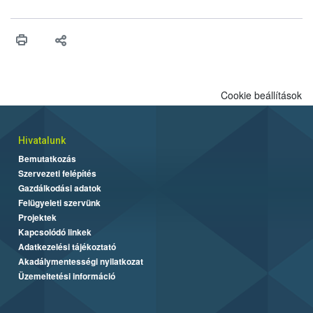
felhasználhatóak a szőlőben. A kiterjesztések célja, hogy a korai
érésű szőlőkben is legyen lehetőség a károsító elleni további
védekezésre. Az Oroganic készítmény kis kiszerelésben kiskerti
felhasználók számára is elérhető és ökológiai termesztésben is
engedélyezett.
Cookie beállítások
Hivatalunk
Bemutatkozás
Szervezeti felépítés
Gazdálkodási adatok
Felügyeleti szervünk
Projektek
Kapcsolódó linkek
Adatkezelési tájékoztató
Akadálymentességi nyilatkozat
Üzemeltetési információ