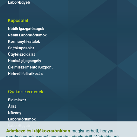
Labor/Egyéb
Kapcsolat
Nébih Igazgatóságok
Nébih Laboratóriumok
Kormányhivatalok
Sajtókapcsolat
Ügyfélszolgálat
Hatósági jogsegély
Élelmiszermentő Központ
Hírlevél feliratkozás
Gyakori kérdések
Élelmiszer
Állat
Növény
Laboratóriumok
Labor/Egyéb
Adatkezelési tájékoztatónkban
megismerheti, hogyan
gondoskodunk személyes adatai védelméről. Weboldalunk