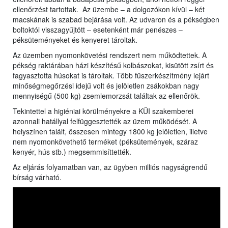
ellenőrzést tartottak. Az üzembe – a dolgozókon kívül – két
macskának is szabad bejárása volt. Az udvaron és a pékségben
boltoktól visszagyűjtött – esetenként már penészes –
péksüteményeket és kenyeret tároltak.
Az üzemben nyomonkövetési rendszert nem működtettek. A
pékség raktárában házi készítésű kolbászokat, kisütött zsírt és
fagyasztotta húsokat is tároltak. Több fűszerkészítmény lejárt
minőségmegőrzési idejű volt és jelöletlen zsákokban nagy
mennyiségű (500 kg) zsemlemorzsát találtak az ellenőrök.
Tekintettel a higiéniai körülményekre a KÜI szakemberei
azonnali hatállyal felfüggesztették az üzem működését. A
helyszínen talált, összesen mintegy 1800 kg jelöletlen, illetve
nem nyomonkövethető terméket (péksütemények, száraz
kenyér, hús stb.) megsemmisíttették.
Az eljárás folyamatban van, az ügyben milliós nagyságrendű
bírság várható.