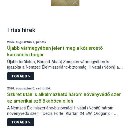
Friss hírek
2026. augusztus 7, péntek
Újabb vármegyében jelent meg a kőrisrontó
karcsúdíszbogár
Újabb területen, Borsod-Abaúj-Zemplén vármegyében is
igazolta a Nemzeti Élelmiszerlánc-biztonsági Hivatal (Nébih) a
kőrisrontó karcsúdíszbogár (Agrilus planipennis) jelenlétét. A
TOVÁBB >
kártevőt nem csak színcsapdában találták meg, de már fertőzött
fában is azonosították. A növényvédelmi szakemberek folytatják
az intenzív felderítést, emellett az intézkedéseket a szlovák
2026. augusztus 6, csütörtök
hatósággal is összehangolják a terjedés megállítása érdekében.
Szüret után is alkalmazható három növényvédő szer
az amerikai szőlőkabóca ellen
A Nemzeti Élelmiszerlánc-biztonsági Hivatal (Nébih) három
növényvédő szer – Decis Forte, Klartan 24 EW, Oroganic –
engedélyokiratát módosította, így azok a szüretet követően,
TOVÁBB >
egészen a vesszőérettség (BBCH 91) stádiumáig