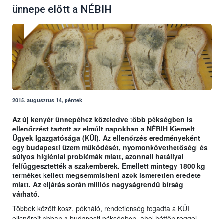
ünnepe előtt a NÉBIH
2015. augusztus 14, péntek
Az új kenyér ünnepéhez közeledve több pékségben is
ellenőrzést tartott az elmúlt napokban a NÉBIH Kiemelt
Ügyek Igazgatósága (KÜI). Az ellenőrzés eredményeként
egy budapesti üzem működését, nyomonkövethetőségi és
súlyos higiéniai problémák miatt, azonnali hatállyal
felfüggesztették a szakemberek. Emellett mintegy 1800 kg
terméket kellett megsemmisíteni azok ismeretlen eredete
miatt. Az eljárás során milliós nagyságrendű bírság
várható.
Többek között kosz, pókháló, rendetlenség fogadta a KÜI
ellenőreit abban a budapesti pékségben, ahol hétfőn reggel