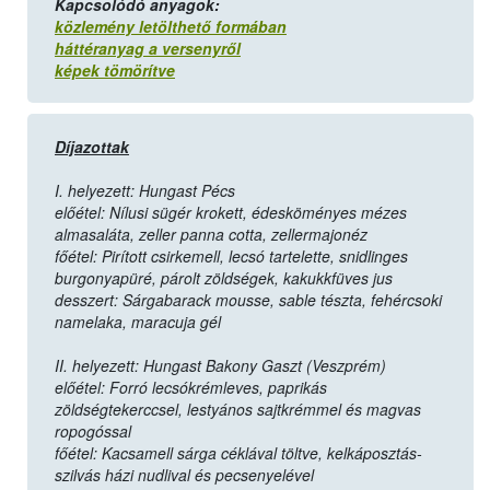
Kapcsolódó anyagok:
közlemény letölthető formában
háttéranyag a versenyről
képek tömörítve
Díjazottak
I. helyezett: Hungast Pécs
előétel: Nílusi sügér krokett, édesköményes mézes
almasaláta, zeller panna cotta, zellermajonéz
főétel: Pirított csirkemell, lecsó tartelette, snidlinges
burgonyapüré, párolt zöldségek, kakukkfüves jus
desszert: Sárgabarack mousse, sable tészta, fehércsoki
namelaka, maracuja gél
II. helyezett: Hungast Bakony Gaszt (Veszprém)
előétel: Forró lecsókrémleves, paprikás
zöldségtekerccsel, lestyános sajtkrémmel és magvas
ropogóssal
főétel: Kacsamell sárga céklával töltve, kelkáposztás-
szilvás házi nudlival és pecsenyelével