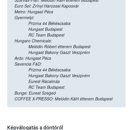
Szarvas-Fish: Melódin K&H étterem Budapest
Euro Sol: Zrínyi Harcosai Kaposvár
Metro: Hungast Pécs
Gyermelyi:
Prizma 44 Békéscsaba
Hungast Budapest
RC Team Budapest
Hungaro Chemicals:
Melódin Róbert étterem Budapest
Hungast Bakony Gaszt Veszprém
Ardo: Hungast Pécs
Savencia F&D:
Prizma 44 Békéscsaba
Hungast Bakony Gaszt Veszprém
Eurest Rácalmás
RC Team Budapest
Bunge: Eurest Szeged
COFFEE X-PRESSO: Melódin K&H étterem Budapest
Képválogatás a döntőről