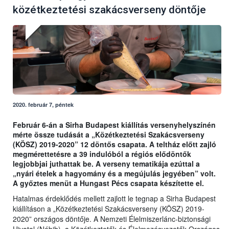
közétkeztetési szakácsverseny döntője
2020. február 7, péntek
Február 6-án a Sirha Budapest kiállítás versenyhelyszínén
mérte össze tudását a „Közétkeztetési Szakácsverseny
(KÖSZ) 2019-2020” 12 döntős csapata. A teltház előtt zajló
megmérettetésre a 39 indulóból a régiós elődöntők
legjobbjai juthattak be. A verseny tematikája ezúttal a
„nyári ételek a hagyomány és a megújulás jegyében” volt.
A győztes menüt a Hungast Pécs csapata készítette el.
Hatalmas érdeklődés mellett zajlott le tegnap a Sirha Budapest
kiállításon a „Közétkeztetési Szakácsverseny (KÖSZ) 2019-
2020” országos döntője. A Nemzeti Élelmiszerlánc-biztonsági