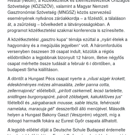
Hivatal (Nébih), a Közétkeztetők és Élelmezésvezetők Országos
Szövetsége (KÖZSZÖV), valamint a Magyar Nemzeti
Gasztronómiai Szövetség (MNGSZ) közös szervezésű
eseményének nyilvános záróakkordja – a főzéstől, a tálaláson
át, a zsűrizésig – bővelkedett a látványosságokban. A
programot közétkeztetési szakmai konferencia is színesítette.
A közétkeztetési „gasztro kupa” témája ezúttal a „nyári ételek a
hagyomány és a megújulás jegyében” volt. A háromfordulós
versenyben összesen 39 csapat indult, közülük a régiós
elődöntőkön a legjobbnak bizonyult 12 három, illetve négyfős
csapat mérhette össze tudását a február 6-i döntőben, a
budapesti Sirha kiállításon.
A döntőt a Hungast Pécs csapat nyerte a „
nílusi sügér krokett,
édesköményes mézes almasaláta, zeller panna cotta,
zellermajonéz
” előételből, „
pirított csirkemell, lecsó tartelette,
snidlinges burgonyapüré, párolt zöldségek, kakukkfüves jus
”
főételből és „
sárgabarack mousse, sable tészta, fehércsoki
namelaka, maracuja gél
” desszertből álló menüjével. Második
helyen a Hungast Bakony Gaszt (Veszprém) végzett, míg a
dobogó harmadik fokára az Eurest Győr csapata állhatott.
A legjobb előétel díját a Deutsche Schule Budapest érdemelte