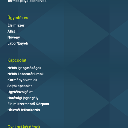
Termékpálya-ellenőrzés
Ügyintézés
Élelmiszer
Állat
Növény
Labor/Egyéb
Kapcsolat
Nébih Igazgatóságok
Nébih Laboratóriumok
Kormányhivatalok
Sajtókapcsolat
Ügyfélszolgálat
Hatósági jogsegély
Élelmiszermentő Központ
Hírlevél feliratkozás
Gyakori kérdések