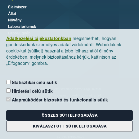
Élelmiszer
Állat
Növény
Laboratóriumok
Labor/Egyéb
Adatkezelési tájékoztatónkban
megismerheti, hogyan
gondoskodunk személyes adatai védelméről. Weboldalunk
cookie-kat (sütiket) használ a jobb felhasználói élmény
érdekében, melynek biztosításához kérjük, kattintson az
„Elfogadom” gombra.
Statisztikai célú sütik
Nemzeti Élelmiszerlánc-biztonsági Hivatal
Hirdetési célú sütik
Cím: 1024 Budapest, Keleti Károly utca. 24.
Alapműködést biztosító és funkcionális sütik
Levelezési cím: 1525 Budapest. Pf. 30.
ÖSSZES SÜTI ELFOGADÁSA
E-mail:
ugyfelszolgalat@nebih.gov.hu
Zöld szám: 06-80/263-244
KIVÁLASZTOTT SÜTIK ELFOGADÁSA
Telefon: 06-1/ 336-9000
Fax: 06-1/336-9479