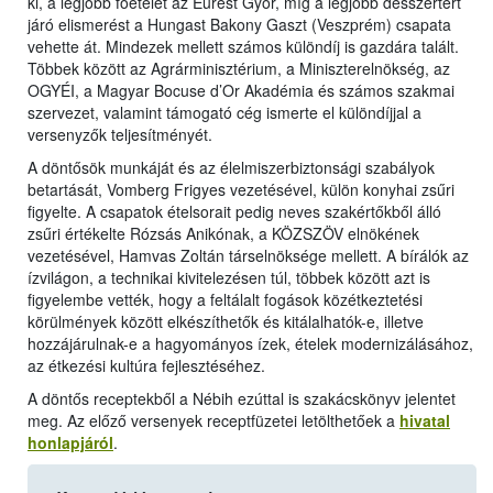
ki, a legjobb főételét az Eurest Győr, míg a legjobb desszertért
járó elismerést a Hungast Bakony Gaszt (Veszprém) csapata
vehette át. Mindezek mellett számos különdíj is gazdára talált.
Többek között az Agrárminisztérium, a Miniszterelnökség, az
OGYÉI, a Magyar Bocuse d’Or Akadémia és számos szakmai
szervezet, valamint támogató cég ismerte el különdíjjal a
versenyzők teljesítményét.
A döntősök munkáját és az élelmiszerbiztonsági szabályok
betartását, Vomberg Frigyes vezetésével, külön konyhai zsűri
figyelte. A csapatok ételsorait pedig neves szakértőkből álló
zsűri értékelte Rózsás Anikónak, a KÖZSZÖV elnökének
vezetésével, Hamvas Zoltán társelnöksége mellett. A bírálók az
ízvilágon, a technikai kivitelezésen túl, többek között azt is
figyelembe vették, hogy a feltálalt fogások közétkeztetési
körülmények között elkészíthetők és kitálalhatók-e, illetve
hozzájárulnak-e a hagyományos ízek, ételek modernizálásához,
az étkezési kultúra fejlesztéséhez.
A döntős receptekből a Nébih ezúttal is szakácskönyv jelentet
meg. Az előző versenyek receptfüzetei letölthetőek a
hivatal
honlapjáról
.