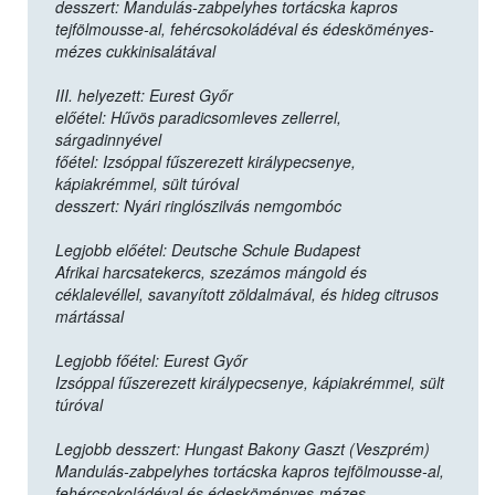
desszert: Mandulás-zabpelyhes tortácska kapros
tejfölmousse-al, fehércsokoládéval és édesköményes-
mézes cukkinisalátával
III. helyezett: Eurest Győr
előétel: Hűvös paradicsomleves zellerrel,
sárgadinnyével
főétel: Izsóppal fűszerezett királypecsenye,
kápiakrémmel, sült túróval
desszert: Nyári ringlószilvás nemgombóc
Legjobb előétel: Deutsche Schule Budapest
Afrikai harcsatekercs, szezámos mángold és
céklalevéllel, savanyított zöldalmával, és hideg citrusos
mártással
Legjobb főétel: Eurest Győr
Izsóppal fűszerezett királypecsenye, kápiakrémmel, sült
túróval
Legjobb desszert: Hungast Bakony Gaszt (Veszprém)
Mandulás-zabpelyhes tortácska kapros tejfölmousse-al,
fehércsokoládéval és édesköményes-mézes