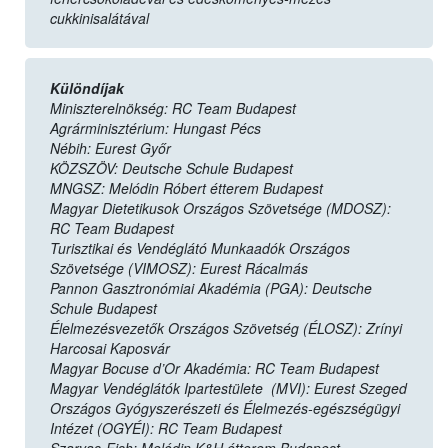
cukkinisalátával
Különdíjak
Miniszterelnökség: RC Team Budapest
Agrárminisztérium: Hungast Pécs
Nébih: Eurest Győr
KÖZSZÖV: Deutsche Schule Budapest
MNGSZ: Melódin Róbert étterem Budapest
Magyar Dietetikusok Országos Szövetsége (MDOSZ):
RC Team Budapest
Turisztikai és Vendéglátó Munkaadók Országos
Szövetsége (VIMOSZ): Eurest Rácalmás
Pannon Gasztronómiai Akadémia (PGA): Deutsche
Schule Budapest
Élelmezésvezetők Országos Szövetség (ÉLOSZ): Zrínyi
Harcosai Kaposvár
Magyar Bocuse d’Or Akadémia: RC Team Budapest
Magyar Vendéglátók Ipartestülete (MVI): Eurest Szeged
Országos Gyógyszerészeti és Élelmezés-egészségügyi
Intézet (OGYÉI): RC Team Budapest