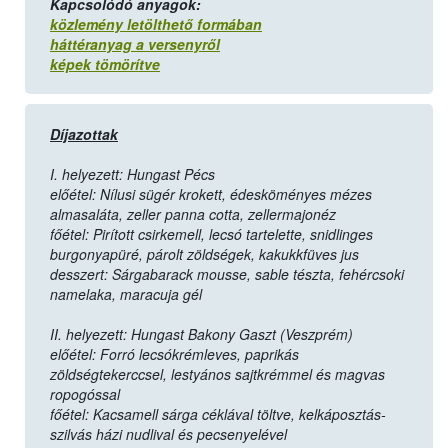
Kapcsolódó anyagok:
közlemény letölthető formában
háttéranyag a versenyről
képek tömörítve
Díjazottak
I. helyezett: Hungast Pécs
előétel: Nílusi sügér krokett, édesköményes mézes
almasaláta, zeller panna cotta, zellermajonéz
főétel: Pirított csirkemell, lecsó tartelette, snidlinges
burgonyapüré, párolt zöldségek, kakukkfüves jus
desszert: Sárgabarack mousse, sable tészta, fehércsoki
namelaka, maracuja gél
II. helyezett: Hungast Bakony Gaszt (Veszprém)
előétel: Forró lecsókrémleves, paprikás
zöldségtekerccsel, lestyános sajtkrémmel és magvas
ropogóssal
főétel: Kacsamell sárga céklával töltve, kelkáposztás-
szilvás házi nudlival és pecsenyelével