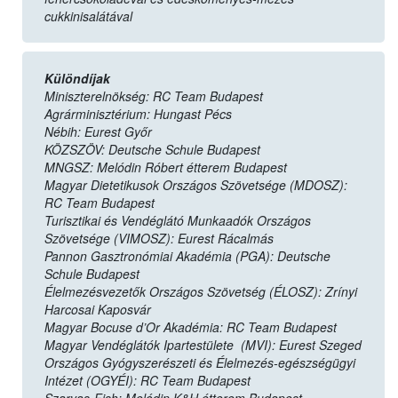
cukkinisalátával
Különdíjak
Miniszterelnökség: RC Team Budapest
Agrárminisztérium: Hungast Pécs
Nébih: Eurest Győr
KÖZSZÖV: Deutsche Schule Budapest
MNGSZ: Melódin Róbert étterem Budapest
Magyar Dietetikusok Országos Szövetsége (MDOSZ):
RC Team Budapest
Turisztikai és Vendéglátó Munkaadók Országos
Szövetsége (VIMOSZ): Eurest Rácalmás
Pannon Gasztronómiai Akadémia (PGA): Deutsche
Schule Budapest
Élelmezésvezetők Országos Szövetség (ÉLOSZ): Zrínyi
Harcosai Kaposvár
Magyar Bocuse d’Or Akadémia: RC Team Budapest
Magyar Vendéglátók Ipartestülete (MVI): Eurest Szeged
Országos Gyógyszerészeti és Élelmezés-egészségügyi
Intézet (OGYÉI): RC Team Budapest