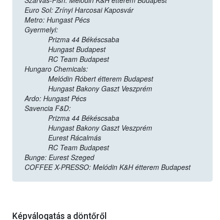
Szarvas-Fish: Melódin K&H étterem Budapest
Euro Sol: Zrínyi Harcosai Kaposvár
Metro: Hungast Pécs
Gyermelyi:
Prizma 44 Békéscsaba
Hungast Budapest
RC Team Budapest
Hungaro Chemicals:
Melódin Róbert étterem Budapest
Hungast Bakony Gaszt Veszprém
Ardo: Hungast Pécs
Savencia F&D:
Prizma 44 Békéscsaba
Hungast Bakony Gaszt Veszprém
Eurest Rácalmás
RC Team Budapest
Bunge: Eurest Szeged
COFFEE X-PRESSO: Melódin K&H étterem Budapest
Képválogatás a döntőről