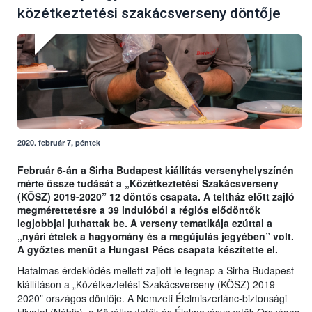
közétkeztetési szakácsverseny döntője
2020. február 7, péntek
Február 6-án a Sirha Budapest kiállítás versenyhelyszínén
mérte össze tudását a „Közétkeztetési Szakácsverseny
(KÖSZ) 2019-2020” 12 döntős csapata. A teltház előtt zajló
megmérettetésre a 39 indulóból a régiós elődöntők
legjobbjai juthattak be. A verseny tematikája ezúttal a
„nyári ételek a hagyomány és a megújulás jegyében” volt.
A győztes menüt a Hungast Pécs csapata készítette el.
Hatalmas érdeklődés mellett zajlott le tegnap a Sirha Budapest
kiállításon a „Közétkeztetési Szakácsverseny (KÖSZ) 2019-
2020” országos döntője. A Nemzeti Élelmiszerlánc-biztonsági