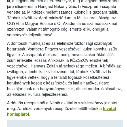
ki, a legjobb főételét az Eurest Győr, míg a legjobb desszertért
járó elismerést a Hungast Bakony Gaszt (Veszprém) csapata
vehette át. Mindezek mellett számos különdíj is gazdára talált.
Többek között az Agrárminisztérium, a Miniszterelnökség, az
OGYÉI, a Magyar Bocuse d’Or Akadémia és számos szakmai
szervezet, valamint támogató cég ismerte el különdíjjal a
versenyzők teljesítményét.
A döntősök munkáját és az élelmiszerbiztonsági szabályok
betartását, Vomberg Frigyes vezetésével, külön konyhai zsűri
figyelte. A csapatok ételsorait pedig neves szakértőkből álló
zsűri értékelte Rózsás Anikónak, a KÖZSZÖV elnökének
vezetésével, Hamvas Zoltán társelnöksége mellett. A bírálók az
ízvilágon, a technikai kivitelezésen túl, többek között azt is
figyelembe vették, hogy a feltálalt fogások közétkeztetési
körülmények között elkészíthetők és kitálalhatók-e, illetve
hozzájárulnak-e a hagyományos ízek, ételek modernizálásához,
az étkezési kultúra fejlesztéséhez.
A döntős receptekből a Nébih ezúttal is szakácskönyv jelentet
meg. Az előző versenyek receptfüzetei letölthetőek a
hivatal
honlapjáról
.