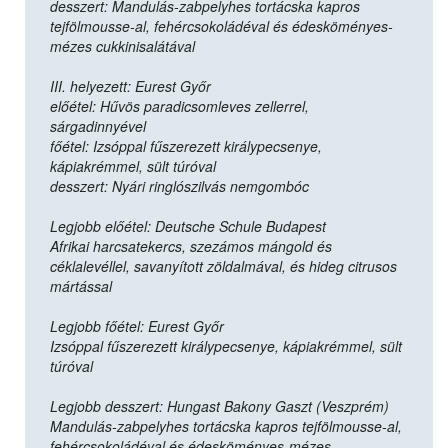
desszert: Mandulás-zabpelyhes tortácska kapros
tejfölmousse-al, fehércsokoládéval és édesköményes-
mézes cukkinisalátával
III. helyezett: Eurest Győr
előétel: Hűvös paradicsomleves zellerrel,
sárgadinnyével
főétel: Izsóppal fűszerezett királypecsenye,
kápiakrémmel, sült túróval
desszert: Nyári ringlószilvás nemgombóc
Legjobb előétel: Deutsche Schule Budapest
Afrikai harcsatekercs, szezámos mángold és
céklalevéllel, savanyított zöldalmával, és hideg citrusos
mártással
Legjobb főétel: Eurest Győr
Izsóppal fűszerezett királypecsenye, kápiakrémmel, sült
túróval
Legjobb desszert: Hungast Bakony Gaszt (Veszprém)
Mandulás-zabpelyhes tortácska kapros tejfölmousse-al,
fehércsokoládéval és édesköményes-mézes