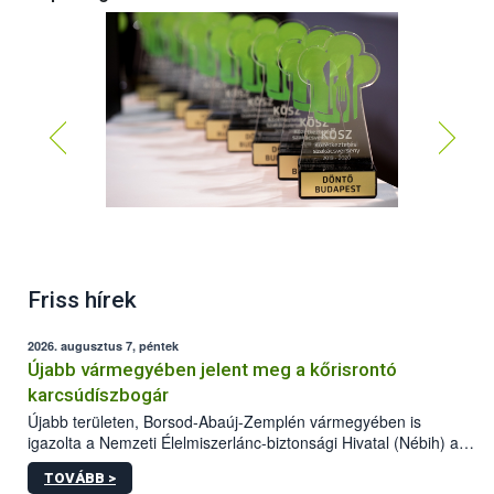
Friss hírek
2026. augusztus 7, péntek
Újabb vármegyében jelent meg a kőrisrontó
karcsúdíszbogár
Újabb területen, Borsod-Abaúj-Zemplén vármegyében is
igazolta a Nemzeti Élelmiszerlánc-biztonsági Hivatal (Nébih) a
kőrisrontó karcsúdíszbogár (Agrilus planipennis) jelenlétét. A
TOVÁBB >
kártevőt nem csak színcsapdában találták meg, de már fertőzött