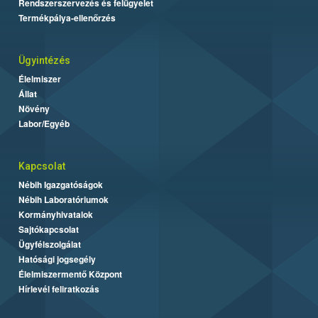
Rendszerszervezés és felügyelet
Termékpálya-ellenőrzés
Ügyintézés
Élelmiszer
Állat
Növény
Labor/Egyéb
Kapcsolat
Nébih Igazgatóságok
Nébih Laboratóriumok
Kormányhivatalok
Sajtókapcsolat
Ügyfélszolgálat
Hatósági jogsegély
Élelmiszermentő Központ
Hírlevél feliratkozás