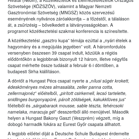
Hivatal (Nébih), a Közétkeztetők és Élelmezésvezetők Országos
Szövetsége (KÖZSZÖV), valamint a Magyar Nemzeti
Gasztronómiai Szövetség (MNGSZ) közös szervezésű
eseményének nyilvános záróakkordja – a főzéstől, a tálaláson
át, a zsűrizésig – bővelkedett a látványosságokban. A
programot közétkeztetési szakmai konferencia is színesítette.
A közétkeztetési „gasztro kupa” témája ezúttal a „nyári ételek a
hagyomány és a megújulás jegyében” volt. A háromfordulós
versenyben összesen 39 csapat indult, közülük a régiós
elődöntőkön a legjobbnak bizonyult 12 három, illetve négyfős
csapat mérhette össze tudását a február 6-i döntőben, a
budapesti Sirha kiállításon.
A döntőt a Hungast Pécs csapat nyerte a „
nílusi sügér krokett,
édesköményes mézes almasaláta, zeller panna cotta,
zellermajonéz
” előételből, „
pirított csirkemell, lecsó tartelette,
snidlinges burgonyapüré, párolt zöldségek, kakukkfüves jus
”
főételből és „
sárgabarack mousse, sable tészta, fehércsoki
namelaka, maracuja gél
” desszertből álló menüjével. Második
helyen a Hungast Bakony Gaszt (Veszprém) végzett, míg a
dobogó harmadik fokára az Eurest Győr csapata állhatott.
A legjobb előétel díját a Deutsche Schule Budapest érdemelte