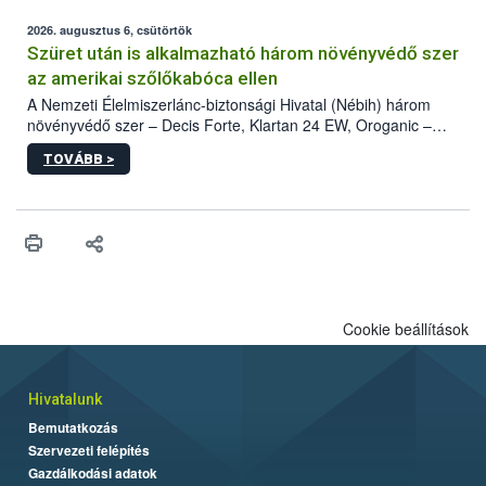
fában is azonosították. A növényvédelmi szakemberek folytatják
az intenzív felderítést, emellett az intézkedéseket a szlovák
2026. augusztus 6, csütörtök
hatósággal is összehangolják a terjedés megállítása érdekében.
Szüret után is alkalmazható három növényvédő szer
az amerikai szőlőkabóca ellen
A Nemzeti Élelmiszerlánc-biztonsági Hivatal (Nébih) három
növényvédő szer – Decis Forte, Klartan 24 EW, Oroganic –
engedélyokiratát módosította, így azok a szüretet követően,
TOVÁBB >
egészen a vesszőérettség (BBCH 91) stádiumáig
felhasználhatóak a szőlőben. A kiterjesztések célja, hogy a korai
érésű szőlőkben is legyen lehetőség a károsító elleni további
védekezésre. Az Oroganic készítmény kis kiszerelésben kiskerti
felhasználók számára is elérhető és ökológiai termesztésben is
engedélyezett.
Cookie beállítások
Hivatalunk
Bemutatkozás
Szervezeti felépítés
Gazdálkodási adatok