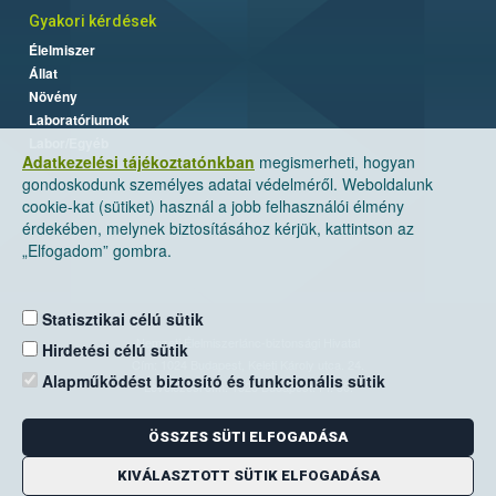
Gyakori kérdések
Élelmiszer
Állat
Növény
Laboratóriumok
Labor/Egyéb
Adatkezelési tájékoztatónkban
megismerheti, hogyan
gondoskodunk személyes adatai védelméről. Weboldalunk
cookie-kat (sütiket) használ a jobb felhasználói élmény
érdekében, melynek biztosításához kérjük, kattintson az
„Elfogadom” gombra.
Statisztikai célú sütik
Nemzeti Élelmiszerlánc-biztonsági Hivatal
Hirdetési célú sütik
Cím: 1024 Budapest, Keleti Károly utca. 24.
Alapműködést biztosító és funkcionális sütik
Levelezési cím: 1525 Budapest. Pf. 30.
ÖSSZES SÜTI ELFOGADÁSA
E-mail:
ugyfelszolgalat@nebih.gov.hu
Zöld szám: 06-80/263-244
KIVÁLASZTOTT SÜTIK ELFOGADÁSA
Telefon: 06-1/ 336-9000