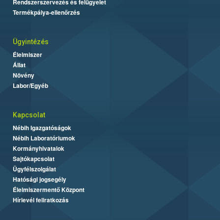
Rendszerszervezés és felügyelet
Termékpálya-ellenőrzés
Ügyintézés
Élelmiszer
Állat
Növény
Labor/Egyéb
Kapcsolat
Nébih Igazgatóságok
Nébih Laboratóriumok
Kormányhivatalok
Sajtókapcsolat
Ügyfélszolgálat
Hatósági jogsegély
Élelmiszermentő Központ
Hírlevél feliratkozás