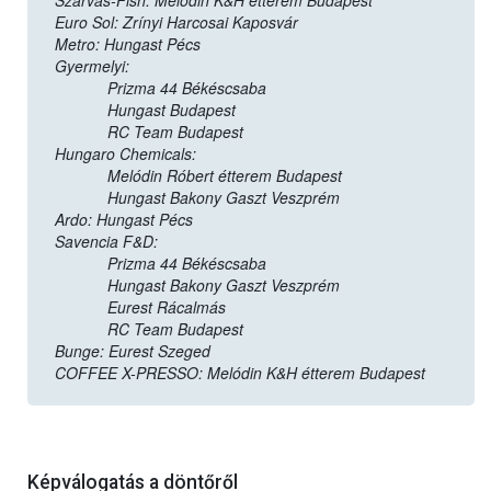
Szarvas-Fish: Melódin K&H étterem Budapest
Euro Sol: Zrínyi Harcosai Kaposvár
Metro: Hungast Pécs
Gyermelyi:
Prizma 44 Békéscsaba
Hungast Budapest
RC Team Budapest
Hungaro Chemicals:
Melódin Róbert étterem Budapest
Hungast Bakony Gaszt Veszprém
Ardo: Hungast Pécs
Savencia F&D:
Prizma 44 Békéscsaba
Hungast Bakony Gaszt Veszprém
Eurest Rácalmás
RC Team Budapest
Bunge: Eurest Szeged
COFFEE X-PRESSO: Melódin K&H étterem Budapest
Képválogatás a döntőről