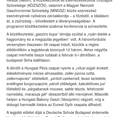
Hivatal (Nébih), a Közétkeztetők és Élelmezésvezetők Országos
Szövetsége (KÖZSZÖV), valamint a Magyar Nemzeti
Gasztronómiai Szövetség (MNGSZ) közös szervezésű
eseményének nyilvános záróakkordja – a főzéstől, a tálaláson
át, a zsűrizésig – bővelkedett a látványosságokban. A
programot közétkeztetési szakmai konferencia is színesítette.
A közétkeztetési „gasztro kupa” témája ezúttal a „nyári ételek a
hagyomány és a megújulás jegyében” volt. A háromfordulós
versenyben összesen 39 csapat indult, közülük a régiós
elődöntőkön a legjobbnak bizonyult 12 három, illetve négyfős
csapat mérhette össze tudását a február 6-i döntőben, a
budapesti Sirha kiállításon.
A döntőt a Hungast Pécs csapat nyerte a „
nílusi sügér krokett,
édesköményes mézes almasaláta, zeller panna cotta,
zellermajonéz
” előételből, „
pirított csirkemell, lecsó tartelette,
snidlinges burgonyapüré, párolt zöldségek, kakukkfüves jus
”
főételből és „
sárgabarack mousse, sable tészta, fehércsoki
namelaka, maracuja gél
” desszertből álló menüjével. Második
helyen a Hungast Bakony Gaszt (Veszprém) végzett, míg a
dobogó harmadik fokára az Eurest Győr csapata állhatott.
A legjobb előétel díját a Deutsche Schule Budapest érdemelte