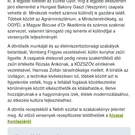
ki, a legjobb főételét az Eurest Győr, míg a legjobb desszertért
járó elismerést a Hungast Bakony Gaszt (Veszprém) csapata
vehette át. Mindezek mellett számos különdíj is gazdára talált.
Többek között az Agrárminisztérium, a Miniszterelnökség, az
OGYÉI, a Magyar Bocuse d’Or Akadémia és számos szakmai
szervezet, valamint támogató cég ismerte el különdíjjal a
versenyzők teljesítményét.
A döntősök munkáját és az élelmiszerbiztonsági szabályok
betartását, Vomberg Frigyes vezetésével, külön konyhai zsűri
figyelte. A csapatok ételsorait pedig neves szakértőkből álló
zsűri értékelte Rózsás Anikónak, a KÖZSZÖV elnökének
vezetésével, Hamvas Zoltán társelnöksége mellett. A bírálók az
ízvilágon, a technikai kivitelezésen túl, többek között azt is
figyelembe vették, hogy a feltálalt fogások közétkeztetési
körülmények között elkészíthetők és kitálalhatók-e, illetve
hozzájárulnak-e a hagyományos ízek, ételek modernizálásához,
az étkezési kultúra fejlesztéséhez.
A döntős receptekből a Nébih ezúttal is szakácskönyv jelentet
meg. Az előző versenyek receptfüzetei letölthetőek a
hivatal
honlapjáról
.