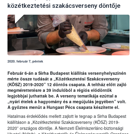
közétkeztetési szakácsverseny döntője
2020. február 7, péntek
Február 6-án a Sirha Budapest kiállítás versenyhelyszínén
mérte össze tudását a „Közétkeztetési Szakácsverseny
(KÖSZ) 2019-2020” 12 döntős csapata. A teltház előtt zajló
megmérettetésre a 39 indulóból a régiós elődöntők
legjobbjai juthattak be. A verseny tematikája ezúttal a
„nyári ételek a hagyomány és a megújulás jegyében” volt.
A győztes menüt a Hungast Pécs csapata készítette el.
Hatalmas érdeklődés mellett zajlott le tegnap a Sirha Budapest
kiállításon a „Közétkeztetési Szakácsverseny (KÖSZ) 2019-
2020” országos döntője. A Nemzeti Élelmiszerlánc-biztonsági