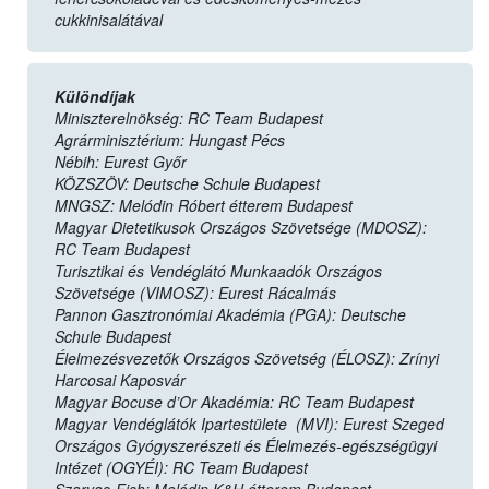
cukkinisalátával
Különdíjak
Miniszterelnökség: RC Team Budapest
Agrárminisztérium: Hungast Pécs
Nébih: Eurest Győr
KÖZSZÖV: Deutsche Schule Budapest
MNGSZ: Melódin Róbert étterem Budapest
Magyar Dietetikusok Országos Szövetsége (MDOSZ):
RC Team Budapest
Turisztikai és Vendéglátó Munkaadók Országos
Szövetsége (VIMOSZ): Eurest Rácalmás
Pannon Gasztronómiai Akadémia (PGA): Deutsche
Schule Budapest
Élelmezésvezetők Országos Szövetség (ÉLOSZ): Zrínyi
Harcosai Kaposvár
Magyar Bocuse d’Or Akadémia: RC Team Budapest
Magyar Vendéglátók Ipartestülete (MVI): Eurest Szeged
Országos Gyógyszerészeti és Élelmezés-egészségügyi
Intézet (OGYÉI): RC Team Budapest