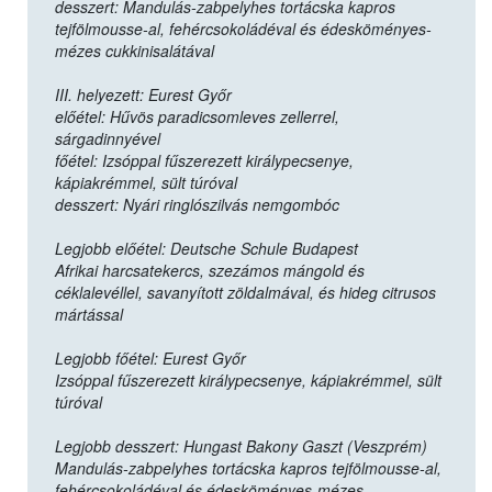
desszert: Mandulás-zabpelyhes tortácska kapros
tejfölmousse-al, fehércsokoládéval és édesköményes-
mézes cukkinisalátával
III. helyezett: Eurest Győr
előétel: Hűvös paradicsomleves zellerrel,
sárgadinnyével
főétel: Izsóppal fűszerezett királypecsenye,
kápiakrémmel, sült túróval
desszert: Nyári ringlószilvás nemgombóc
Legjobb előétel: Deutsche Schule Budapest
Afrikai harcsatekercs, szezámos mángold és
céklalevéllel, savanyított zöldalmával, és hideg citrusos
mártással
Legjobb főétel: Eurest Győr
Izsóppal fűszerezett királypecsenye, kápiakrémmel, sült
túróval
Legjobb desszert: Hungast Bakony Gaszt (Veszprém)
Mandulás-zabpelyhes tortácska kapros tejfölmousse-al,
fehércsokoládéval és édesköményes-mézes