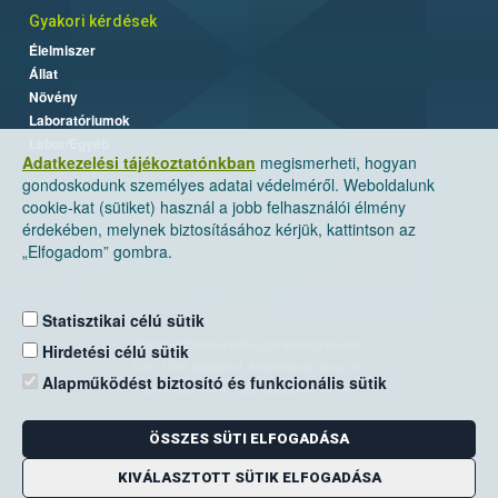
Gyakori kérdések
Élelmiszer
Állat
Növény
Laboratóriumok
Labor/Egyéb
Adatkezelési tájékoztatónkban
megismerheti, hogyan
gondoskodunk személyes adatai védelméről. Weboldalunk
cookie-kat (sütiket) használ a jobb felhasználói élmény
érdekében, melynek biztosításához kérjük, kattintson az
„Elfogadom” gombra.
Statisztikai célú sütik
Nemzeti Élelmiszerlánc-biztonsági Hivatal
Hirdetési célú sütik
Cím: 1024 Budapest, Keleti Károly utca. 24.
Alapműködést biztosító és funkcionális sütik
Levelezési cím: 1525 Budapest. Pf. 30.
ÖSSZES SÜTI ELFOGADÁSA
E-mail:
ugyfelszolgalat@nebih.gov.hu
Zöld szám: 06-80/263-244
KIVÁLASZTOTT SÜTIK ELFOGADÁSA
Telefon: 06-1/ 336-9000