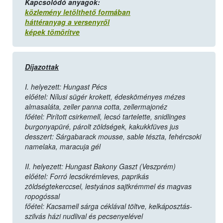
Kapcsolódó anyagok:
közlemény letölthető formában
háttéranyag a versenyről
képek tömörítve
Díjazottak
I. helyezett: Hungast Pécs
előétel: Nílusi sügér krokett, édesköményes mézes
almasaláta, zeller panna cotta, zellermajonéz
főétel: Pirított csirkemell, lecsó tartelette, snidlinges
burgonyapüré, párolt zöldségek, kakukkfüves jus
desszert: Sárgabarack mousse, sable tészta, fehércsoki
namelaka, maracuja gél
II. helyezett: Hungast Bakony Gaszt (Veszprém)
előétel: Forró lecsókrémleves, paprikás
zöldségtekerccsel, lestyános sajtkrémmel és magvas
ropogóssal
főétel: Kacsamell sárga céklával töltve, kelkáposztás-
szilvás házi nudlival és pecsenyelével