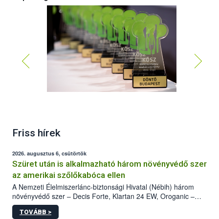
Friss hírek
2026. augusztus 6, csütörtök
Szüret után is alkalmazható három növényvédő szer
az amerikai szőlőkabóca ellen
A Nemzeti Élelmiszerlánc-biztonsági Hivatal (Nébih) három
növényvédő szer – Decis Forte, Klartan 24 EW, Oroganic –
engedélyokiratát módosította, így azok a szüretet követően,
TOVÁBB >
egészen a vesszőérettség (BBCH 91) stádiumáig