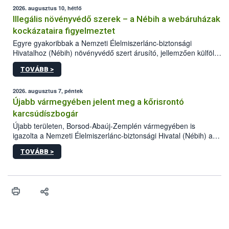
2026. augusztus 10, hétfő
Illegális növényvédő szerek – a Nébih a webáruházak
kockázataira figyelmeztet
Egyre gyakoribbak a Nemzeti Élelmiszerlánc-biztonsági
Hivatalhoz (Nébih) növényvédő szert árusító, jellemzően külföldi
honlapok kapcsán érkező bejelentések. Emellett az ilyen
TOVÁBB >
termékeket kínáló kéretlen online reklámok mennyisége is
számottevően megnövekedett az elmúlt időszakban. A Nébih
összegyűjtötte az illegális növényvédő szerek kapcsán
2026. augusztus 7, péntek
előforduló árulkodó jeleket, valamint a webáruházakból való
Újabb vármegyében jelent meg a kőrisrontó
vásárlás kockázatait.
karcsúdíszbogár
Újabb területen, Borsod-Abaúj-Zemplén vármegyében is
igazolta a Nemzeti Élelmiszerlánc-biztonsági Hivatal (Nébih) a
kőrisrontó karcsúdíszbogár (Agrilus planipennis) jelenlétét. A
TOVÁBB >
kártevőt nem csak színcsapdában találták meg, de már fertőzött
fában is azonosították. A növényvédelmi szakemberek folytatják
az intenzív felderítést, emellett az intézkedéseket a szlovák
hatósággal is összehangolják a terjedés megállítása érdekében.