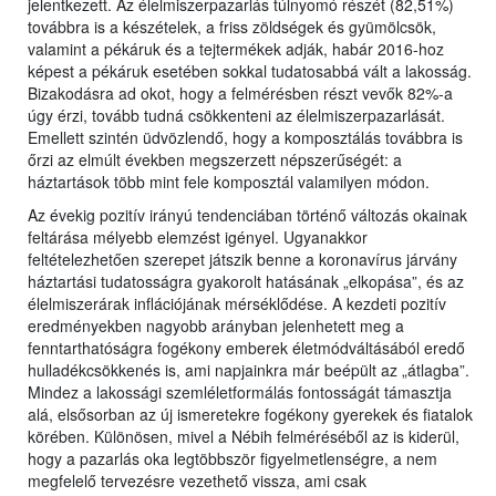
jelentkezett. Az élelmiszerpazarlás túlnyomó részét (82,51%)
továbbra is a készételek, a friss zöldségek és gyümölcsök,
valamint a pékáruk és a tejtermékek adják, habár 2016-hoz
képest a pékáruk esetében sokkal tudatosabbá vált a lakosság.
Bizakodásra ad okot, hogy a felmérésben részt vevők 82%-a
úgy érzi, tovább tudná csökkenteni az élelmiszerpazarlását.
Emellett szintén üdvözlendő, hogy a komposztálás továbbra is
őrzi az elmúlt években megszerzett népszerűségét: a
háztartások több mint fele komposztál valamilyen módon.
Az évekig pozitív irányú tendenciában történő változás okainak
feltárása mélyebb elemzést igényel. Ugyanakkor
feltételezhetően szerepet játszik benne a koronavírus járvány
háztartási tudatosságra gyakorolt hatásának „elkopása”, és az
élelmiszerárak inflációjának mérséklődése. A kezdeti pozitív
eredményekben nagyobb arányban jelenhetett meg a
fenntarthatóságra fogékony emberek életmódváltásából eredő
hulladékcsökkenés is, ami napjainkra már beépült az „átlagba”.
Mindez a lakossági szemléletformálás fontosságát támasztja
alá, elsősorban az új ismeretekre fogékony gyerekek és fiatalok
körében. Különösen, mivel a Nébih felméréséből az is kiderül,
hogy a pazarlás oka legtöbbször figyelmetlenségre, a nem
megfelelő tervezésre vezethető vissza, ami csak