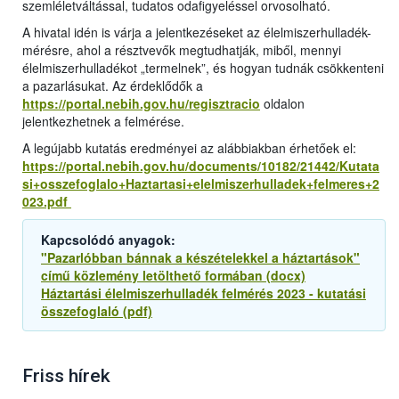
szemléletváltással, tudatos odafigyeléssel orvosolható.
A hivatal idén is várja a jelentkezéseket az élelmiszerhulladék-
mérésre, ahol a résztvevők megtudhatják, miből, mennyi
élelmiszerhulladékot „termelnek”, és hogyan tudnák csökkenteni
a pazarlásukat. Az érdeklődők a
https://portal.nebih.gov.hu/regisztracio
oldalon
jelentkezhetnek a felmérése.
A legújabb kutatás eredményei az alábbiakban érhetőek el:
https://portal.nebih.gov.hu/documents/10182/21442/Kutata
si+osszefoglalo+Haztartasi+elelmiszerhulladek+felmeres+2
023.pdf
Kapcsolódó anyagok:
"Pazarlóbban bánnak a készételekkel a háztartások"
című közlemény letölthető formában (docx)
Háztartási élelmiszerhulladék felmérés 2023 - kutatási
összefoglaló (pdf)
Friss hírek