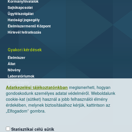
Kormányhivatalok
Sajtókapcsolat
Ügyfélszolgálat
Hatósági jogsegély
Élelmiszermentő Központ
Hírlevél feliratkozás
Gyakori kérdések
Élelmiszer
Állat
Növény
Laboratóriumok
Labor/Egyéb
Adatkezelési tájékoztatónkban
megismerheti, hogyan
gondoskodunk személyes adatai védelméről. Weboldalunk
cookie-kat (sütiket) használ a jobb felhasználói élmény
érdekében, melynek biztosításához kérjük, kattintson az
„Elfogadom” gombra.
Statisztikai célú sütik