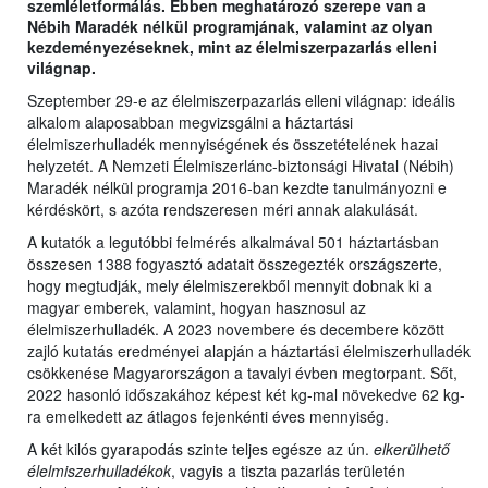
szemléletformálás. Ebben meghatározó szerepe van a
Nébih Maradék nélkül programjának, valamint az olyan
kezdeményezéseknek, mint az élelmiszerpazarlás elleni
világnap.
Szeptember 29-e az élelmiszerpazarlás elleni világnap: ideális
alkalom alaposabban megvizsgálni a háztartási
élelmiszerhulladék mennyiségének és összetételének hazai
helyzetét. A Nemzeti Élelmiszerlánc-biztonsági Hivatal (Nébih)
Maradék nélkül programja 2016-ban kezdte tanulmányozni e
kérdéskört, s azóta rendszeresen méri annak alakulását.
A kutatók a legutóbbi felmérés alkalmával 501 háztartásban
összesen 1388 fogyasztó adatait összegezték országszerte,
hogy megtudják, mely élelmiszerekből mennyit dobnak ki a
magyar emberek, valamint, hogyan hasznosul az
élelmiszerhulladék. A 2023 novembere és decembere között
zajló kutatás eredményei alapján a háztartási élelmiszerhulladék
csökkenése Magyarországon a tavalyi évben megtorpant. Sőt,
2022 hasonló időszakához képest két kg-mal növekedve 62 kg-
ra emelkedett az átlagos fejenkénti éves mennyiség.
A két kilós gyarapodás szinte teljes egésze az ún.
elkerülhető
élelmiszerhulladékok
, vagyis a tiszta pazarlás területén