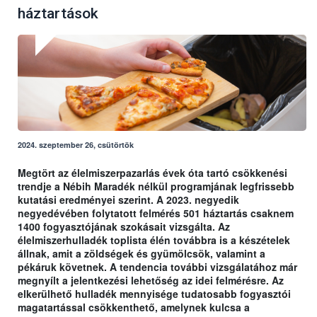
háztartások
2024. szeptember 26, csütörtök
Megtört az élelmiszerpazarlás évek óta tartó csökkenési
trendje a Nébih Maradék nélkül programjának legfrissebb
kutatási eredményei szerint. A 2023. negyedik
negyedévében folytatott felmérés 501 háztartás csaknem
1400 fogyasztójának szokásait vizsgálta. Az
élelmiszerhulladék toplista élén továbbra is a készételek
állnak, amit a zöldségek és gyümölcsök, valamint a
pékáruk követnek. A tendencia további vizsgálatához már
megnyílt a jelentkezési lehetőség az idei felmérésre. Az
elkerülhető hulladék mennyisége tudatosabb fogyasztói
magatartással csökkenthető, amelynek kulcsa a