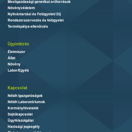
Mezőgazdasági genetikai erőforrások
Növényvédelem
Nyilvántartási és Felügyeleti Díj
Rendszerszervezés és felügyelet
Termékpálya-ellenőrzés
Ügyintézés
Élelmiszer
Állat
Növény
Labor/Egyéb
Kapcsolat
Nébih Igazgatóságok
Nébih Laboratóriumok
Kormányhivatalok
Sajtókapcsolat
Ügyfélszolgálat
Hatósági jogsegély