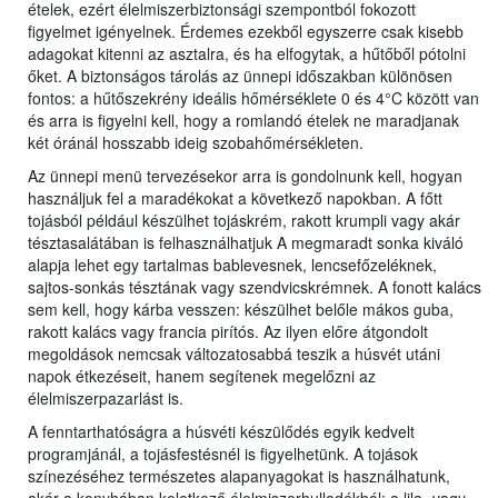
ételek, ezért élelmiszerbiztonsági szempontból fokozott
figyelmet igényelnek. Érdemes ezekből egyszerre csak kisebb
adagokat kitenni az asztalra, és ha elfogytak, a hűtőből pótolni
őket. A biztonságos tárolás az ünnepi időszakban különösen
fontos: a hűtőszekrény ideális hőmérséklete 0 és 4°C között van
és arra is figyelni kell, hogy a romlandó ételek ne maradjanak
két óránál hosszabb ideig szobahőmérsékleten.
Az ünnepi menü tervezésekor arra is gondolnunk kell, hogyan
használjuk fel a maradékokat a következő napokban. A főtt
tojásból például készülhet tojáskrém, rakott krumpli vagy akár
tésztasalátában is felhasználhatjuk A megmaradt sonka kiváló
alapja lehet egy tartalmas bablevesnek, lencsefőzeléknek,
sajtos-sonkás tésztának vagy szendvicskrémnek. A fonott kalács
sem kell, hogy kárba vesszen: készülhet belőle mákos guba,
rakott kalács vagy francia pirítós. Az ilyen előre átgondolt
megoldások nemcsak változatosabbá teszik a húsvét utáni
napok étkezéseit, hanem segítenek megelőzni az
élelmiszerpazarlást is.
A fenntarthatóságra a húsvéti készülődés egyik kedvelt
programjánál, a tojásfestésnél is figyelhetünk. A tojások
színezéséhez természetes alapanyagokat is használhatunk,