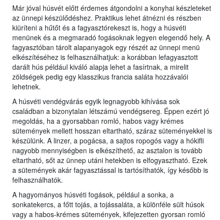
Már jóval húsvét előtt érdemes átgondolni a konyhai készleteket
az ünnepi készülődéshez. Praktikus lehet átnézni és részben
kiüríteni a hűtőt és a fagyasztórekeszt is, hogy a húsvéti
menünek és a megmaradó fogásoknak legyen elegendő hely. A
fagyasztóban tárolt alapanyagok egy részét az ünnepi menü
elkészítéséhez is felhasználhatjuk: a korábban lefagyasztott
darált hús például kiváló alapja lehet a fasírtnak, a mirelit
zöldségek pedig egy klasszikus francia saláta hozzávalói
lehetnek.
A húsvéti vendégvárás egyik legnagyobb kihívása sok
családban a bizonytalan létszámú vendégsereg. Éppen ezért jó
megoldás, ha a gyorsabban romló, habos vagy krémes
sütemények mellett hosszan eltartható, száraz süteményekkel is
készülünk. A linzer, a pogácsa, a sajtos ropogós vagy a hókifli
nagyobb mennyiségben is elkészíthető, az asztalon is tovább
eltartható, sőt az ünnep utáni hetekben is elfogyasztható. Ezek
a sütemények akár fagyasztással is tartósíthatók, így később is
felhasználhatók.
A hagyományos húsvéti fogások, például a sonka, a
sonkatekercs, a főtt tojás, a tojássaláta, a különféle sült húsok
vagy a habos-krémes sütemények, kifejezetten gyorsan romló