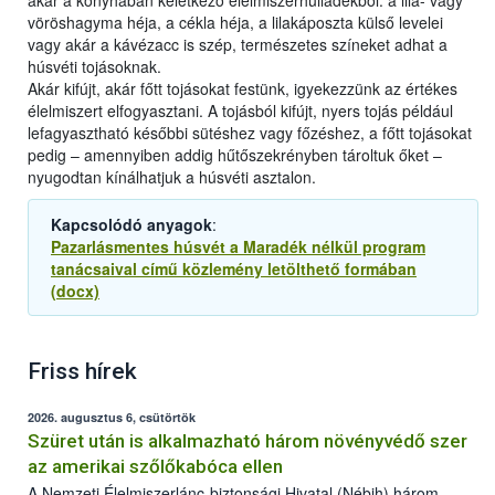
akár a konyhában keletkező élelmiszerhulladékból: a lila- vagy
vöröshagyma héja, a cékla héja, a lilakáposzta külső levelei
vagy akár a kávézacc is szép, természetes színeket adhat a
húsvéti tojásoknak.
Akár kifújt, akár főtt tojásokat festünk, igyekezzünk az értékes
élelmiszert elfogyasztani. A tojásból kifújt, nyers tojás például
lefagyasztható későbbi sütéshez vagy főzéshez, a főtt tojásokat
pedig – amennyiben addig hűtőszekrényben tároltuk őket –
nyugodtan kínálhatjuk a húsvéti asztalon.
Kapcsolódó anyagok
:
Pazarlásmentes húsvét a Maradék nélkül program
tanácsaival című közlemény letölthető formában
(docx)
Friss hírek
2026. augusztus 6, csütörtök
Szüret után is alkalmazható három növényvédő szer
az amerikai szőlőkabóca ellen
A Nemzeti Élelmiszerlánc-biztonsági Hivatal (Nébih) három