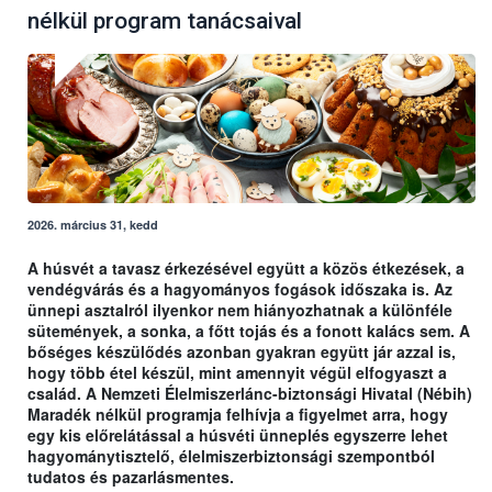
nélkül program tanácsaival
2026. március 31, kedd
A húsvét a tavasz érkezésével együtt a közös étkezések, a
vendégvárás és a hagyományos fogások időszaka is. Az
ünnepi asztalról ilyenkor nem hiányozhatnak a különféle
sütemények, a sonka, a főtt tojás és a fonott kalács sem. A
bőséges készülődés azonban gyakran együtt jár azzal is,
hogy több étel készül, mint amennyit végül elfogyaszt a
család. A Nemzeti Élelmiszerlánc-biztonsági Hivatal (Nébih)
Maradék nélkül programja felhívja a figyelmet arra, hogy
egy kis előrelátással a húsvéti ünneplés egyszerre lehet
hagyománytisztelő, élelmiszerbiztonsági szempontból
tudatos és pazarlásmentes.