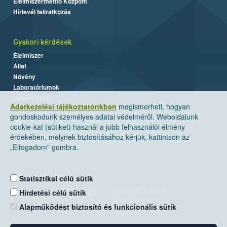
Élelmiszermentő Központ
Hírlevél feliratkozás
Gyakori kérdések
Élelmiszer
Állat
Növény
Laboratóriumok
Labor/Egyéb
Adatkezelési tájékoztatónkban
megismerheti, hogyan
gondoskodunk személyes adatai védelméről. Weboldalunk
cookie-kat (sütiket) használ a jobb felhasználói élmény
érdekében, melynek biztosításához kérjük, kattintson az
„Elfogadom” gombra.
Statisztikai célú sütik
Nemzeti Élelmiszerlánc-biztonsági Hivatal
Hirdetési célú sütik
Cím: 1024 Budapest, Keleti Károly utca. 24.
Alapműködést biztosító és funkcionális sütik
Levelezési cím: 1525 Budapest. Pf. 30.