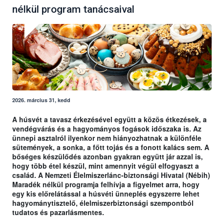
nélkül program tanácsaival
2026. március 31, kedd
A húsvét a tavasz érkezésével együtt a közös étkezések, a
vendégvárás és a hagyományos fogások időszaka is. Az
ünnepi asztalról ilyenkor nem hiányozhatnak a különféle
sütemények, a sonka, a főtt tojás és a fonott kalács sem. A
bőséges készülődés azonban gyakran együtt jár azzal is,
hogy több étel készül, mint amennyit végül elfogyaszt a
család. A Nemzeti Élelmiszerlánc-biztonsági Hivatal (Nébih)
Maradék nélkül programja felhívja a figyelmet arra, hogy
egy kis előrelátással a húsvéti ünneplés egyszerre lehet
hagyománytisztelő, élelmiszerbiztonsági szempontból
tudatos és pazarlásmentes.