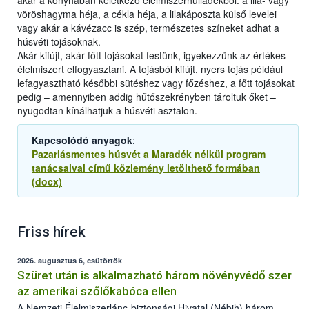
akár a konyhában keletkező élelmiszerhulladékból: a lila- vagy
vöröshagyma héja, a cékla héja, a lilakáposzta külső levelei
vagy akár a kávézacc is szép, természetes színeket adhat a
húsvéti tojásoknak.
Akár kifújt, akár főtt tojásokat festünk, igyekezzünk az értékes
élelmiszert elfogyasztani. A tojásból kifújt, nyers tojás például
lefagyasztható későbbi sütéshez vagy főzéshez, a főtt tojásokat
pedig – amennyiben addig hűtőszekrényben tároltuk őket –
nyugodtan kínálhatjuk a húsvéti asztalon.
Kapcsolódó anyagok
:
Pazarlásmentes húsvét a Maradék nélkül program
tanácsaival című közlemény letölthető formában
(docx)
Friss hírek
2026. augusztus 6, csütörtök
Szüret után is alkalmazható három növényvédő szer
az amerikai szőlőkabóca ellen
A Nemzeti Élelmiszerlánc-biztonsági Hivatal (Nébih) három