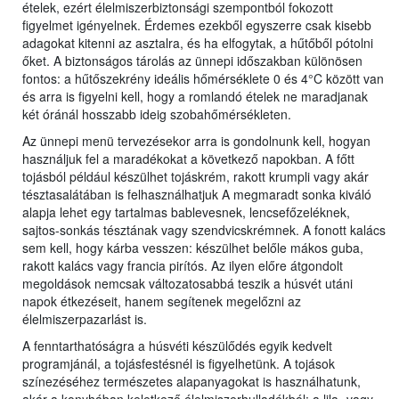
ételek, ezért élelmiszerbiztonsági szempontból fokozott
figyelmet igényelnek. Érdemes ezekből egyszerre csak kisebb
adagokat kitenni az asztalra, és ha elfogytak, a hűtőből pótolni
őket. A biztonságos tárolás az ünnepi időszakban különösen
fontos: a hűtőszekrény ideális hőmérséklete 0 és 4°C között van
és arra is figyelni kell, hogy a romlandó ételek ne maradjanak
két óránál hosszabb ideig szobahőmérsékleten.
Az ünnepi menü tervezésekor arra is gondolnunk kell, hogyan
használjuk fel a maradékokat a következő napokban. A főtt
tojásból például készülhet tojáskrém, rakott krumpli vagy akár
tésztasalátában is felhasználhatjuk A megmaradt sonka kiváló
alapja lehet egy tartalmas bablevesnek, lencsefőzeléknek,
sajtos-sonkás tésztának vagy szendvicskrémnek. A fonott kalács
sem kell, hogy kárba vesszen: készülhet belőle mákos guba,
rakott kalács vagy francia pirítós. Az ilyen előre átgondolt
megoldások nemcsak változatosabbá teszik a húsvét utáni
napok étkezéseit, hanem segítenek megelőzni az
élelmiszerpazarlást is.
A fenntarthatóságra a húsvéti készülődés egyik kedvelt
programjánál, a tojásfestésnél is figyelhetünk. A tojások
színezéséhez természetes alapanyagokat is használhatunk,