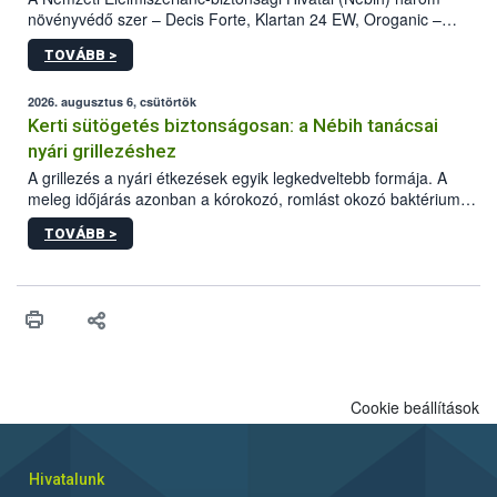
növényvédő szer – Decis Forte, Klartan 24 EW, Oroganic –
engedélyokiratát módosította, így azok a szüretet követően,
TOVÁBB >
egészen a vesszőérettség (BBCH 91) stádiumáig
felhasználhatóak a szőlőben. A kiterjesztések célja, hogy a korai
érésű szőlőkben is legyen lehetőség a károsító elleni további
2026. augusztus 6, csütörtök
védekezésre. Az Oroganic készítmény kis kiszerelésben kiskerti
Kerti sütögetés biztonságosan: a Nébih tanácsai
felhasználók számára is elérhető és ökológiai termesztésben is
nyári grillezéshez
engedélyezett.
A grillezés a nyári étkezések egyik legkedveltebb formája. A
meleg időjárás azonban a kórokozó, romlást okozó baktériumok
gyorsabb szaporodásának is kedvez. A szabadtéri sütögetés
TOVÁBB >
ezért nem csupán a megfelelő sütési technikáról szól: legalább
ilyen fontos az alapanyagok biztonságos kezelése, az alapvető
higiéniai szabályok betartása, a megfelelő hőkezelés, valamint a
maradékok szakszerű tárolása. A Nemzeti Élelmiszerlánc-
biztonsági Hivatal (Nébih) Oktatási Programja összegyűjtötte a
biztonságos grillezés legfontosabb tudnivalóit.
Cookie beállítások
Hivatalunk