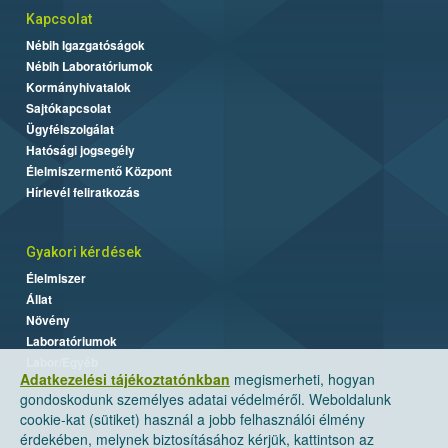
Kapcsolat
Nébih Igazgatóságok
Nébih Laboratóriumok
Kormányhivatalok
Sajtókapcsolat
Ügyfélszolgálat
Hatósági jogsegély
Élelmiszermentő Központ
Hírlevél feliratkozás
Gyakori kérdések
Élelmiszer
Állat
Növény
Laboratóriumok
Labor/Egyéb
Adatkezelési tájékoztatónkban
megismerheti, hogyan
gondoskodunk személyes adatai védelméről. Weboldalunk
cookie-kat (sütiket) használ a jobb felhasználói élmény
érdekében, melynek biztosításához kérjük, kattintson az