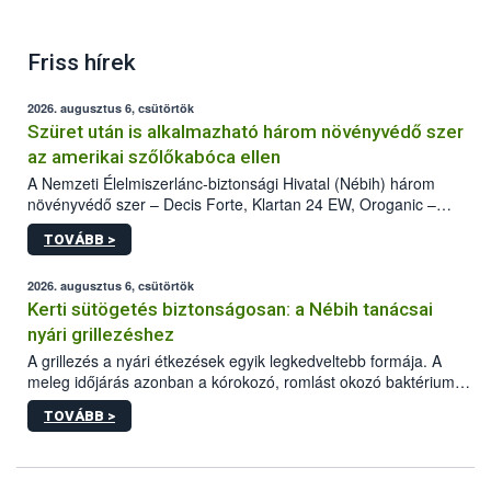
Friss hírek
2026. augusztus 6, csütörtök
Szüret után is alkalmazható három növényvédő szer
az amerikai szőlőkabóca ellen
A Nemzeti Élelmiszerlánc-biztonsági Hivatal (Nébih) három
növényvédő szer – Decis Forte, Klartan 24 EW, Oroganic –
engedélyokiratát módosította, így azok a szüretet követően,
TOVÁBB >
egészen a vesszőérettség (BBCH 91) stádiumáig
felhasználhatóak a szőlőben. A kiterjesztések célja, hogy a korai
érésű szőlőkben is legyen lehetőség a károsító elleni további
2026. augusztus 6, csütörtök
védekezésre. Az Oroganic készítmény kis kiszerelésben kiskerti
Kerti sütögetés biztonságosan: a Nébih tanácsai
felhasználók számára is elérhető és ökológiai termesztésben is
nyári grillezéshez
engedélyezett.
A grillezés a nyári étkezések egyik legkedveltebb formája. A
meleg időjárás azonban a kórokozó, romlást okozó baktériumok
gyorsabb szaporodásának is kedvez. A szabadtéri sütögetés
TOVÁBB >
ezért nem csupán a megfelelő sütési technikáról szól: legalább
ilyen fontos az alapanyagok biztonságos kezelése, az alapvető
higiéniai szabályok betartása, a megfelelő hőkezelés, valamint a
maradékok szakszerű tárolása. A Nemzeti Élelmiszerlánc-