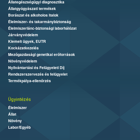
Állategészségügyi diagnosztika
Állatgyógyászati termékek
Borászat és alkoholos italok
Élelmiszer- és takarmánybiztonság
Élelmiszerlánc-biztonsági laborhálózat
Járványvédelem
Kiemelt ügyek, EUTR
Kockázatkezelés
Mezőgazdasági genetikai erőforrások
Növényvédelem
Nyilvántartási és Felügyeleti Díj
Rendszerszervezés és felügyelet
Termékpálya-ellenőrzés
Ügyintézés
Élelmiszer
Állat
Növény
Labor/Egyéb