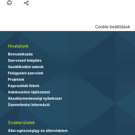
biztonsági Hivatal (Nébih) Oktatási Programja összegyűjtötte a
biztonságos grillezés legfontosabb tudnivalóit.
Cookie beállítások
Hivatalunk
Bemutatkozás
Szervezeti felépítés
Gazdálkodási adatok
Felügyeleti szervünk
Projektek
Kapcsolódó linkek
Adatkezelési tájékoztató
Akadálymentességi nyilatkozat
Üzemeltetési információ
Szakterületek
Állat-egészségügy és állatvédelem