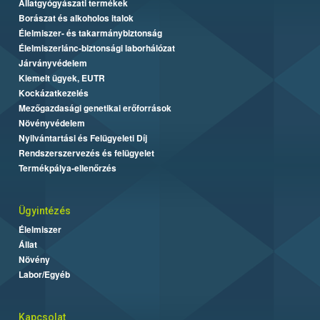
Állatgyógyászati termékek
Borászat és alkoholos italok
Élelmiszer- és takarmánybiztonság
Élelmiszerlánc-biztonsági laborhálózat
Járványvédelem
Kiemelt ügyek, EUTR
Kockázatkezelés
Mezőgazdasági genetikai erőforrások
Növényvédelem
Nyilvántartási és Felügyeleti Díj
Rendszerszervezés és felügyelet
Termékpálya-ellenőrzés
Ügyintézés
Élelmiszer
Állat
Növény
Labor/Egyéb
Kapcsolat