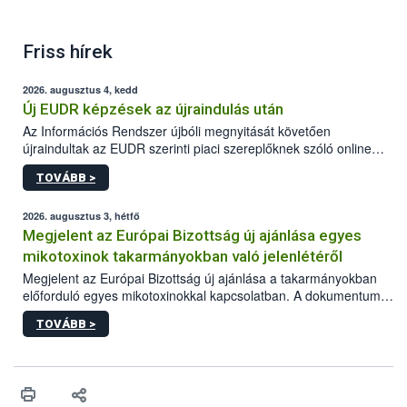
Friss hírek
2026. augusztus 4, kedd
Új EUDR képzések az újraindulás után
Az Információs Rendszer újbóli megnyitását követően
újraindultak az EUDR szerinti piaci szereplőknek szóló online
képzések.
TOVÁBB >
2026. augusztus 3, hétfő
Megjelent az Európai Bizottság új ajánlása egyes
mikotoxinok takarmányokban való jelenlétéről
Megjelent az Európai Bizottság új ajánlása a takarmányokban
előforduló egyes mikotoxinokkal kapcsolatban. A dokumentum
2027-től új irányértékek alkalmazását írja elő, és a jelenleg
TOVÁBB >
hatályos uniós ajánlások helyébe lép.