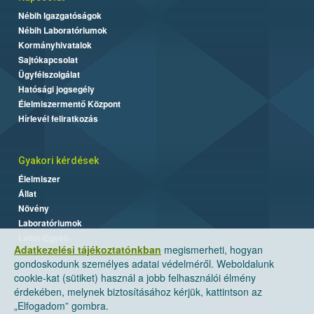
Nébih Igazgatóságok
Nébih Laboratóriumok
Kormányhivatalok
Sajtókapcsolat
Ügyfélszolgálat
Hatósági jogsegély
Élelmiszermentő Központ
Hírlevél feliratkozás
Gyakori kérdések
Élelmiszer
Állat
Növény
Laboratóriumok
Labor/Egyéb
Adatkezelési tájékoztatónkban
megismerheti, hogyan
gondoskodunk személyes adatai védelméről. Weboldalunk
cookie-kat (sütiket) használ a jobb felhasználói élmény
érdekében, melynek biztosításához kérjük, kattintson az
„Elfogadom” gombra.