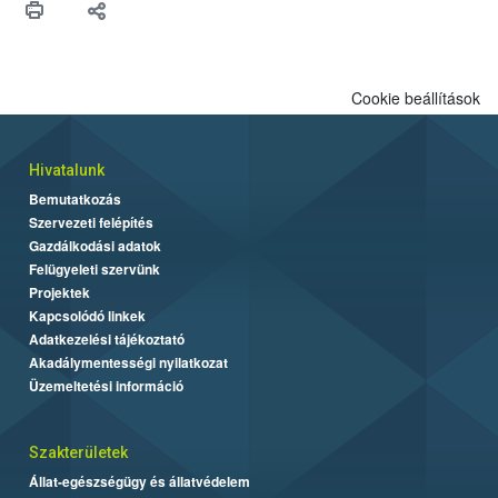
felhasználók számára is elérhető és ökológiai termesztésben is
engedélyezett.
Cookie beállítások
Hivatalunk
Bemutatkozás
Szervezeti felépítés
Gazdálkodási adatok
Felügyeleti szervünk
Projektek
Kapcsolódó linkek
Adatkezelési tájékoztató
Akadálymentességi nyilatkozat
Üzemeltetési információ
Szakterületek
Állat-egészségügy és állatvédelem