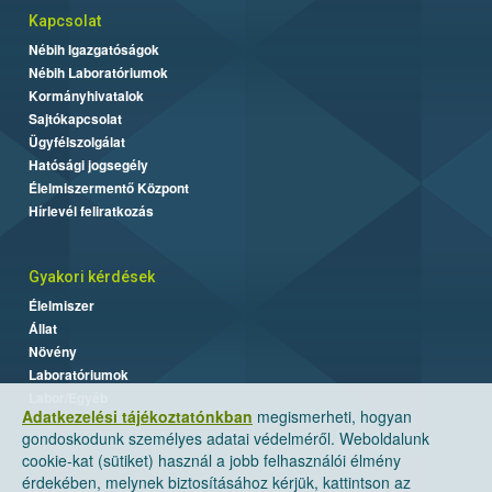
Kapcsolat
Nébih Igazgatóságok
Nébih Laboratóriumok
Kormányhivatalok
Sajtókapcsolat
Ügyfélszolgálat
Hatósági jogsegély
Élelmiszermentő Központ
Hírlevél feliratkozás
Gyakori kérdések
Élelmiszer
Állat
Növény
Laboratóriumok
Labor/Egyéb
Adatkezelési tájékoztatónkban
megismerheti, hogyan
gondoskodunk személyes adatai védelméről. Weboldalunk
cookie-kat (sütiket) használ a jobb felhasználói élmény
érdekében, melynek biztosításához kérjük, kattintson az