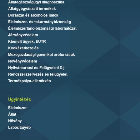
Állategészségügyi diagnosztika
Állatgyógyászati termékek
Borászat és alkoholos italok
Élelmiszer- és takarmánybiztonság
Élelmiszerlánc-biztonsági laborhálózat
Járványvédelem
Kiemelt ügyek, EUTR
Kockázatkezelés
Mezőgazdasági genetikai erőforrások
Növényvédelem
Nyilvántartási és Felügyeleti Díj
Rendszerszervezés és felügyelet
Termékpálya-ellenőrzés
Ügyintézés
Élelmiszer
Állat
Növény
Labor/Egyéb