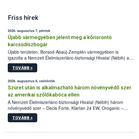
Friss hírek
2026. augusztus 7, péntek
Újabb vármegyében jelent meg a kőrisrontó
karcsúdíszbogár
Újabb területen, Borsod-Abaúj-Zemplén vármegyében is
igazolta a Nemzeti Élelmiszerlánc-biztonsági Hivatal (Nébih) a
kőrisrontó karcsúdíszbogár (Agrilus planipennis) jelenlétét. A
TOVÁBB >
kártevőt nem csak színcsapdában találták meg, de már fertőzött
fában is azonosították. A növényvédelmi szakemberek folytatják
az intenzív felderítést, emellett az intézkedéseket a szlovák
2026. augusztus 6, csütörtök
hatósággal is összehangolják a terjedés megállítása érdekében.
Szüret után is alkalmazható három növényvédő szer
az amerikai szőlőkabóca ellen
A Nemzeti Élelmiszerlánc-biztonsági Hivatal (Nébih) három
növényvédő szer – Decis Forte, Klartan 24 EW, Oroganic –
engedélyokiratát módosította, így azok a szüretet követően,
TOVÁBB >
egészen a vesszőérettség (BBCH 91) stádiumáig
felhasználhatóak a szőlőben. A kiterjesztések célja, hogy a korai
érésű szőlőkben is legyen lehetőség a károsító elleni további
védekezésre. Az Oroganic készítmény kis kiszerelésben kiskerti