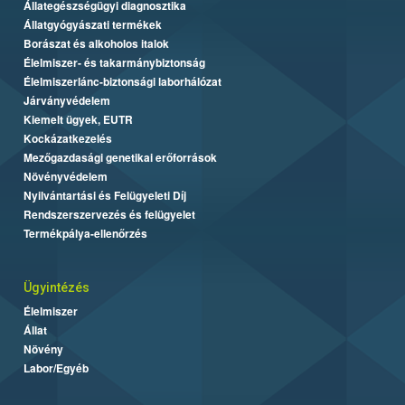
Állategészségügyi diagnosztika
Állatgyógyászati termékek
Borászat és alkoholos italok
Élelmiszer- és takarmánybiztonság
Élelmiszerlánc-biztonsági laborhálózat
Járványvédelem
Kiemelt ügyek, EUTR
Kockázatkezelés
Mezőgazdasági genetikai erőforrások
Növényvédelem
Nyilvántartási és Felügyeleti Díj
Rendszerszervezés és felügyelet
Termékpálya-ellenőrzés
Ügyintézés
Élelmiszer
Állat
Növény
Labor/Egyéb