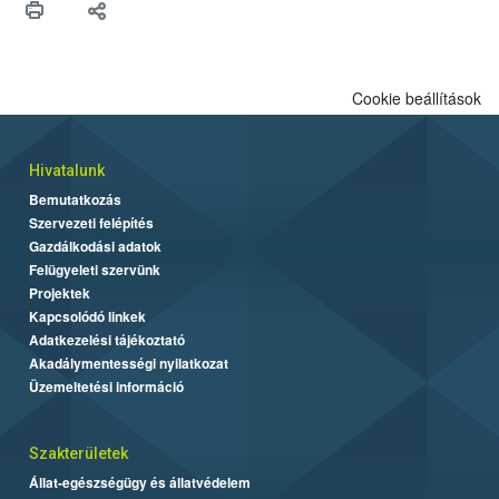
biztonsági Hivatal (Nébih) Oktatási Programja összegyűjtötte a
biztonságos grillezés legfontosabb tudnivalóit.
Cookie beállítások
Hivatalunk
Bemutatkozás
Szervezeti felépítés
Gazdálkodási adatok
Felügyeleti szervünk
Projektek
Kapcsolódó linkek
Adatkezelési tájékoztató
Akadálymentességi nyilatkozat
Üzemeltetési információ
Szakterületek
Állat-egészségügy és állatvédelem