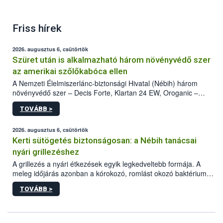
Friss hírek
2026. augusztus 6, csütörtök
Szüret után is alkalmazható három növényvédő szer
az amerikai szőlőkabóca ellen
A Nemzeti Élelmiszerlánc-biztonsági Hivatal (Nébih) három
növényvédő szer – Decis Forte, Klartan 24 EW, Oroganic –
engedélyokiratát módosította, így azok a szüretet követően,
TOVÁBB >
egészen a vesszőérettség (BBCH 91) stádiumáig
felhasználhatóak a szőlőben. A kiterjesztések célja, hogy a korai
érésű szőlőkben is legyen lehetőség a károsító elleni további
2026. augusztus 6, csütörtök
védekezésre. Az Oroganic készítmény kis kiszerelésben kiskerti
Kerti sütögetés biztonságosan: a Nébih tanácsai
felhasználók számára is elérhető és ökológiai termesztésben is
nyári grillezéshez
engedélyezett.
A grillezés a nyári étkezések egyik legkedveltebb formája. A
meleg időjárás azonban a kórokozó, romlást okozó baktériumok
gyorsabb szaporodásának is kedvez. A szabadtéri sütögetés
TOVÁBB >
ezért nem csupán a megfelelő sütési technikáról szól: legalább
ilyen fontos az alapanyagok biztonságos kezelése, az alapvető
higiéniai szabályok betartása, a megfelelő hőkezelés, valamint a
maradékok szakszerű tárolása. A Nemzeti Élelmiszerlánc-