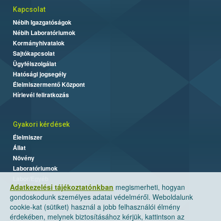
Kapcsolat
Nébih Igazgatóságok
Nébih Laboratóriumok
Kormányhivatalok
Sajtókapcsolat
Ügyfélszolgálat
Hatósági jogsegély
Élelmiszermentő Központ
Hírlevél feliratkozás
Gyakori kérdések
Élelmiszer
Állat
Növény
Laboratóriumok
Labor/Egyéb
Adatkezelési tájékoztatónkban
megismerheti, hogyan
gondoskodunk személyes adatai védelméről. Weboldalunk
cookie-kat (sütiket) használ a jobb felhasználói élmény
érdekében, melynek biztosításához kérjük, kattintson az