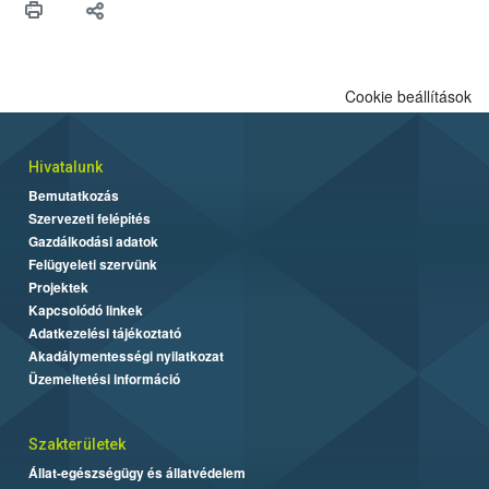
biztonsági Hivatal (Nébih) Oktatási Programja összegyűjtötte a
biztonságos grillezés legfontosabb tudnivalóit.
Cookie beállítások
Hivatalunk
Bemutatkozás
Szervezeti felépítés
Gazdálkodási adatok
Felügyeleti szervünk
Projektek
Kapcsolódó linkek
Adatkezelési tájékoztató
Akadálymentességi nyilatkozat
Üzemeltetési információ
Szakterületek
Állat-egészségügy és állatvédelem