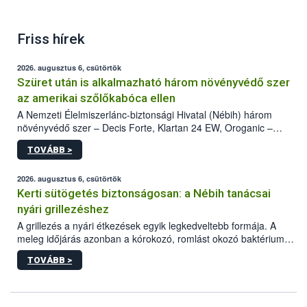
Friss hírek
2026. augusztus 6, csütörtök
Szüret után is alkalmazható három növényvédő szer
az amerikai szőlőkabóca ellen
A Nemzeti Élelmiszerlánc-biztonsági Hivatal (Nébih) három
növényvédő szer – Decis Forte, Klartan 24 EW, Oroganic –
engedélyokiratát módosította, így azok a szüretet követően,
TOVÁBB >
egészen a vesszőérettség (BBCH 91) stádiumáig
felhasználhatóak a szőlőben. A kiterjesztések célja, hogy a korai
érésű szőlőkben is legyen lehetőség a károsító elleni további
2026. augusztus 6, csütörtök
védekezésre. Az Oroganic készítmény kis kiszerelésben kiskerti
Kerti sütögetés biztonságosan: a Nébih tanácsai
felhasználók számára is elérhető és ökológiai termesztésben is
nyári grillezéshez
engedélyezett.
A grillezés a nyári étkezések egyik legkedveltebb formája. A
meleg időjárás azonban a kórokozó, romlást okozó baktériumok
gyorsabb szaporodásának is kedvez. A szabadtéri sütögetés
TOVÁBB >
ezért nem csupán a megfelelő sütési technikáról szól: legalább
ilyen fontos az alapanyagok biztonságos kezelése, az alapvető
higiéniai szabályok betartása, a megfelelő hőkezelés, valamint a
maradékok szakszerű tárolása. A Nemzeti Élelmiszerlánc-