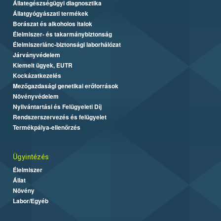
Állategészségügyi diagnosztika
Állatgyógyászati termékek
Borászat és alkoholos italok
Élelmiszer- és takarmánybiztonság
Élelmiszerlánc-biztonsági laborhálózat
Járványvédelem
Kiemelt ügyek, EUTR
Kockázatkezelés
Mezőgazdasági genetikai erőforrások
Növényvédelem
Nyilvántartási és Felügyeleti Díj
Rendszerszervezés és felügyelet
Termékpálya-ellenőrzés
Ügyintézés
Élelmiszer
Állat
Növény
Labor/Egyéb