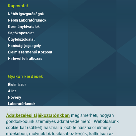
Kapcsolat
Nébih Igazgatóságok
Nébih Laboratóriumok
Kormányhivatalok
Sajtókapcsolat
Ügyfélszolgálat
Hatósági jogsegély
Élelmiszermentő Központ
Hírlevél feliratkozás
Gyakori kérdések
Élelmiszer
Állat
Növény
Laboratóriumok
Labor/Egyéb
Adatkezelési tájékoztatónkban
megismerheti, hogyan
gondoskodunk személyes adatai védelméről. Weboldalunk
cookie-kat (sütiket) használ a jobb felhasználói élmény
érdekében, melynek biztosításához kérjük, kattintson az