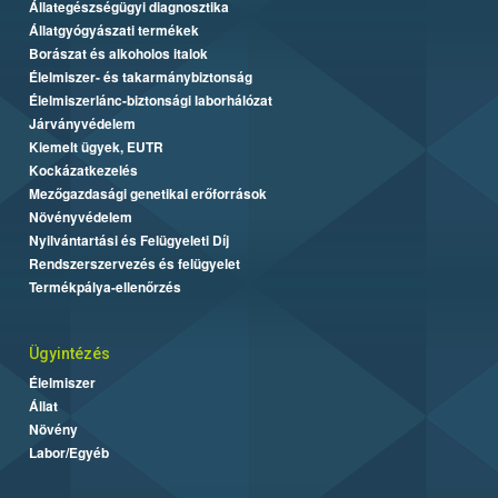
Állategészségügyi diagnosztika
Állatgyógyászati termékek
Borászat és alkoholos italok
Élelmiszer- és takarmánybiztonság
Élelmiszerlánc-biztonsági laborhálózat
Járványvédelem
Kiemelt ügyek, EUTR
Kockázatkezelés
Mezőgazdasági genetikai erőforrások
Növényvédelem
Nyilvántartási és Felügyeleti Díj
Rendszerszervezés és felügyelet
Termékpálya-ellenőrzés
Ügyintézés
Élelmiszer
Állat
Növény
Labor/Egyéb