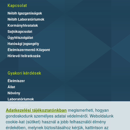
Kapcsolat
Nébih Igazgatóságok
Nébih Laboratóriumok
Kormányhivatalok
Sajtókapcsolat
Ügyfélszolgálat
Hatósági jogsegély
Élelmiszermentő Központ
Hírlevél feliratkozás
Gyakori kérdések
Élelmiszer
Állat
Növény
Laboratóriumok
Labor/Egyéb
Adatkezelési tájékoztatónkban
megismerheti, hogyan
gondoskodunk személyes adatai védelméről. Weboldalunk
cookie-kat (sütiket) használ a jobb felhasználói élmény
érdekében, melynek biztosításához kérjük, kattintson az