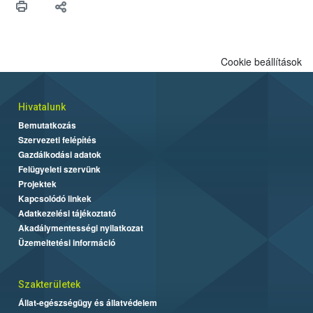
felhasználók számára is elérhető és ökológiai termesztésben is
engedélyezett.
Cookie beállítások
Hivatalunk
Bemutatkozás
Szervezeti felépítés
Gazdálkodási adatok
Felügyeleti szervünk
Projektek
Kapcsolódó linkek
Adatkezelési tájékoztató
Akadálymentességi nyilatkozat
Üzemeltetési információ
Szakterületek
Állat-egészségügy és állatvédelem