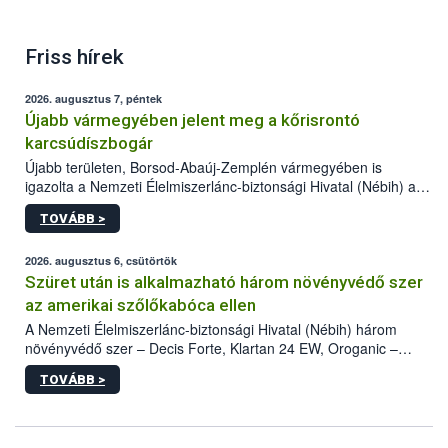
Friss hírek
2026. augusztus 7, péntek
Újabb vármegyében jelent meg a kőrisrontó
karcsúdíszbogár
Újabb területen, Borsod-Abaúj-Zemplén vármegyében is
igazolta a Nemzeti Élelmiszerlánc-biztonsági Hivatal (Nébih) a
kőrisrontó karcsúdíszbogár (Agrilus planipennis) jelenlétét. A
TOVÁBB >
kártevőt nem csak színcsapdában találták meg, de már fertőzött
fában is azonosították. A növényvédelmi szakemberek folytatják
az intenzív felderítést, emellett az intézkedéseket a szlovák
2026. augusztus 6, csütörtök
hatósággal is összehangolják a terjedés megállítása érdekében.
Szüret után is alkalmazható három növényvédő szer
az amerikai szőlőkabóca ellen
A Nemzeti Élelmiszerlánc-biztonsági Hivatal (Nébih) három
növényvédő szer – Decis Forte, Klartan 24 EW, Oroganic –
engedélyokiratát módosította, így azok a szüretet követően,
TOVÁBB >
egészen a vesszőérettség (BBCH 91) stádiumáig
felhasználhatóak a szőlőben. A kiterjesztések célja, hogy a korai
érésű szőlőkben is legyen lehetőség a károsító elleni további
védekezésre. Az Oroganic készítmény kis kiszerelésben kiskerti