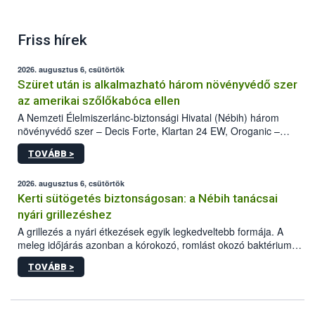
Friss hírek
2026. augusztus 6, csütörtök
Szüret után is alkalmazható három növényvédő szer
az amerikai szőlőkabóca ellen
A Nemzeti Élelmiszerlánc-biztonsági Hivatal (Nébih) három
növényvédő szer – Decis Forte, Klartan 24 EW, Oroganic –
engedélyokiratát módosította, így azok a szüretet követően,
TOVÁBB >
egészen a vesszőérettség (BBCH 91) stádiumáig
felhasználhatóak a szőlőben. A kiterjesztések célja, hogy a korai
érésű szőlőkben is legyen lehetőség a károsító elleni további
2026. augusztus 6, csütörtök
védekezésre. Az Oroganic készítmény kis kiszerelésben kiskerti
Kerti sütögetés biztonságosan: a Nébih tanácsai
felhasználók számára is elérhető és ökológiai termesztésben is
nyári grillezéshez
engedélyezett.
A grillezés a nyári étkezések egyik legkedveltebb formája. A
meleg időjárás azonban a kórokozó, romlást okozó baktériumok
gyorsabb szaporodásának is kedvez. A szabadtéri sütögetés
TOVÁBB >
ezért nem csupán a megfelelő sütési technikáról szól: legalább
ilyen fontos az alapanyagok biztonságos kezelése, az alapvető
higiéniai szabályok betartása, a megfelelő hőkezelés, valamint a
maradékok szakszerű tárolása. A Nemzeti Élelmiszerlánc-