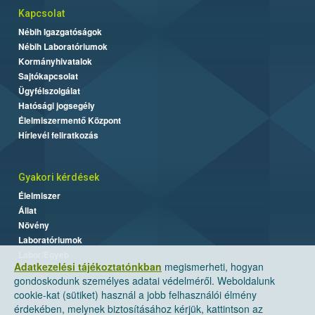
Kapcsolat
Nébih Igazgatóságok
Nébih Laboratóriumok
Kormányhivatalok
Sajtókapcsolat
Ügyfélszolgálat
Hatósági jogsegély
Élelmiszermentő Központ
Hírlevél feliratkozás
Gyakori kérdések
Élelmiszer
Állat
Növény
Laboratóriumok
Labor/Egyéb
Adatkezelési tájékoztatónkban
megismerheti, hogyan
gondoskodunk személyes adatai védelméről. Weboldalunk
cookie-kat (sütiket) használ a jobb felhasználói élmény
érdekében, melynek biztosításához kérjük, kattintson az