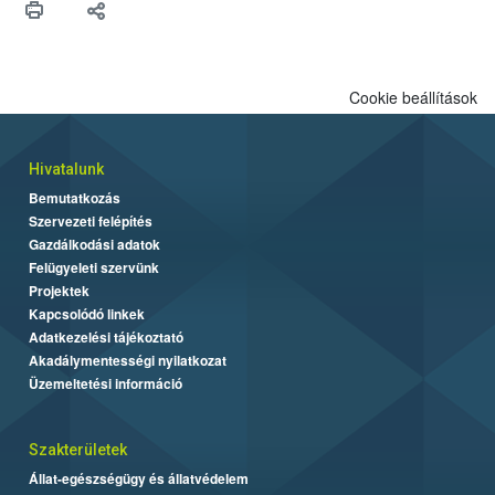
biztonsági Hivatal (Nébih) Oktatási Programja összegyűjtötte a
biztonságos grillezés legfontosabb tudnivalóit.
Cookie beállítások
Hivatalunk
Bemutatkozás
Szervezeti felépítés
Gazdálkodási adatok
Felügyeleti szervünk
Projektek
Kapcsolódó linkek
Adatkezelési tájékoztató
Akadálymentességi nyilatkozat
Üzemeltetési információ
Szakterületek
Állat-egészségügy és állatvédelem