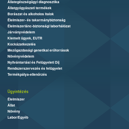
Állategészségügyi diagnosztika
Állatgyógyászati termékek
Borászat és alkoholos italok
Élelmiszer- és takarmánybiztonság
Élelmiszerlánc-biztonsági laborhálózat
Járványvédelem
Kiemelt ügyek, EUTR
Kockázatkezelés
Mezőgazdasági genetikai erőforrások
Növényvédelem
Nyilvántartási és Felügyeleti Díj
Rendszerszervezés és felügyelet
Termékpálya-ellenőrzés
Ügyintézés
Élelmiszer
Állat
Növény
Labor/Egyéb