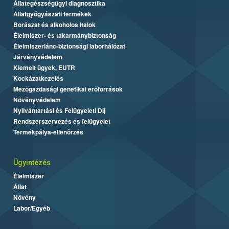
Állategészségügyi diagnosztika
Állatgyógyászati termékek
Borászat és alkoholos italok
Élelmiszer- és takarmánybiztonság
Élelmiszerlánc-biztonsági laborhálózat
Járványvédelem
Kiemelt ügyek, EUTR
Kockázatkezelés
Mezőgazdasági genetikai erőforrások
Növényvédelem
Nyilvántartási és Felügyeleti Díj
Rendszerszervezés és felügyelet
Termékpálya-ellenőrzés
Ügyintézés
Élelmiszer
Állat
Növény
Labor/Egyéb