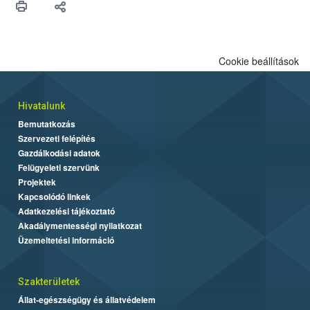
felhasználók számára is elérhető és ökológiai termesztésben is
engedélyezett.
Cookie beállítások
Hivatalunk
Bemutatkozás
Szervezeti felépítés
Gazdálkodási adatok
Felügyeleti szervünk
Projektek
Kapcsolódó linkek
Adatkezelési tájékoztató
Akadálymentességi nyilatkozat
Üzemeltetési információ
Szakterületek
Állat-egészségügy és állatvédelem