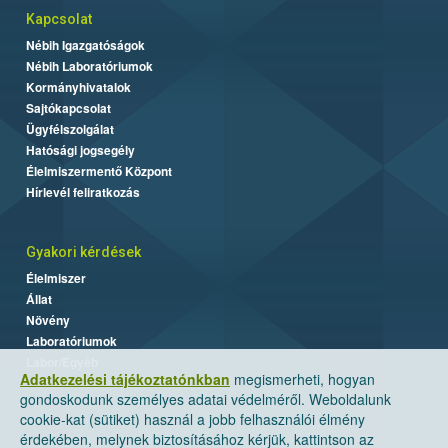
Kapcsolat
Nébih Igazgatóságok
Nébih Laboratóriumok
Kormányhivatalok
Sajtókapcsolat
Ügyfélszolgálat
Hatósági jogsegély
Élelmiszermentő Központ
Hírlevél feliratkozás
Gyakori kérdések
Élelmiszer
Állat
Növény
Laboratóriumok
Labor/Egyéb
Adatkezelési tájékoztatónkban
megismerheti, hogyan
gondoskodunk személyes adatai védelméről. Weboldalunk
cookie-kat (sütiket) használ a jobb felhasználói élmény
érdekében, melynek biztosításához kérjük, kattintson az