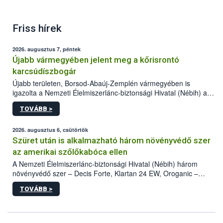
Friss hírek
2026. augusztus 7, péntek
Újabb vármegyében jelent meg a kőrisrontó
karcsúdíszbogár
Újabb területen, Borsod-Abaúj-Zemplén vármegyében is
igazolta a Nemzeti Élelmiszerlánc-biztonsági Hivatal (Nébih) a
kőrisrontó karcsúdíszbogár (Agrilus planipennis) jelenlétét. A
TOVÁBB >
kártevőt nem csak színcsapdában találták meg, de már fertőzött
fában is azonosították. A növényvédelmi szakemberek folytatják
az intenzív felderítést, emellett az intézkedéseket a szlovák
2026. augusztus 6, csütörtök
hatósággal is összehangolják a terjedés megállítása érdekében.
Szüret után is alkalmazható három növényvédő szer
az amerikai szőlőkabóca ellen
A Nemzeti Élelmiszerlánc-biztonsági Hivatal (Nébih) három
növényvédő szer – Decis Forte, Klartan 24 EW, Oroganic –
engedélyokiratát módosította, így azok a szüretet követően,
TOVÁBB >
egészen a vesszőérettség (BBCH 91) stádiumáig
felhasználhatóak a szőlőben. A kiterjesztések célja, hogy a korai
érésű szőlőkben is legyen lehetőség a károsító elleni további
védekezésre. Az Oroganic készítmény kis kiszerelésben kiskerti