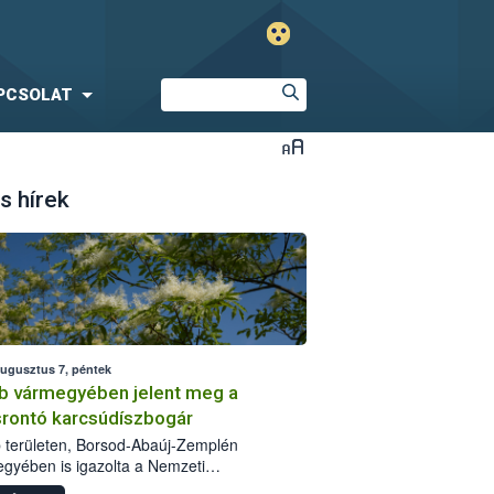
PCSOLAT
s hírek
augusztus 7, péntek
b vármegyében jelent meg a
srontó karcsúdíszbogár
 területen, Borsod-Abaúj-Zemplén
gyében is igazolta a Nemzeti
iszerlánc-biztonsági Hivatal (Nébih) a