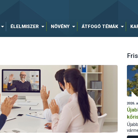
ÉLELMISZER
NÖVÉNY
ÁTFOGÓ TÉMÁK
KA
Fris
2026. 
Újab
kőri
Újabb
várme
Élelm