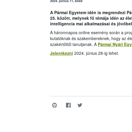
2024. június 11, kedd
A Pármai Egyetem idén is megrendezi Pá
25. között, melynek fő témája idén az él
intelligencia mai alkalmazásai és jövőbel
A háromnapos online esemény során a progr
kutatóknak és szakembereknek, hogy az élel
szakértőitől tanuljanak. A
Pármai Nyári Eg
Jelentkezni
2024. június 28-ig lehet.