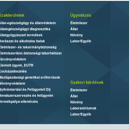
Szakterületek
Ügyintézés
Állat-egészségügy és állatvédelem
Élelmiszer
Állategészségügyi diagnosztika
Állat
Állatgyógyászati termékek
Növény
Borászat és alkoholos italok
Labor/Egyéb
Élelmiszer- és takarmánybiztonság
Élelmiszerlánc-biztonsági laborhálózat
Járványvédelem
Kiemelt ügyek, EUTR
Kockázatkezelés
Mezőgazdasági genetikai erőforrások
Gyakori kérdések
Növényvédelem
Nyilvántartási és Felügyeleti Díj
Élelmiszer
Rendszerszervezés és felügyelet
Állat
Termékpálya-ellenőrzés
Növény
Laboratóriumok
Labor/Egyéb