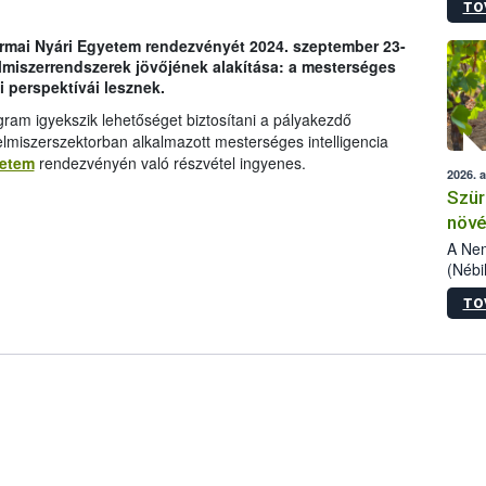
TO
kőris
jelen
rmai Nyári Egyetem rendezvényét 2024. szeptember 23-
talál
elmiszerrendszerek jövőjének alakítása: a mesterséges
azono
i perspektívái lesznek.
folyta
intéz
am igyekszik lehetőséget biztosítani a pályakezdő
össze
miszerszektorban alkalmazott mesterséges intelligencia
érdek
yetem
rendezvényén való részvétel ingyenes.
2026. 
Szür
növé
szől
A Nem
(Nébi
Klart
TO
módos
egész
felha
célja
lehet
Az Or
felha
terme