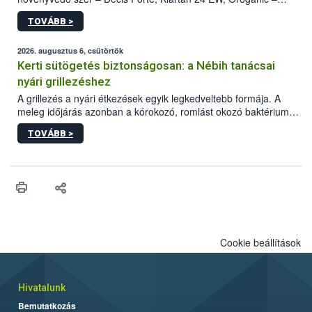
engedélyokiratát módosította, így azok a szüretet követően,
TOVÁBB >
egészen a vesszőérettség (BBCH 91) stádiumáig
felhasználhatóak a szőlőben. A kiterjesztések célja, hogy a korai
érésű szőlőkben is legyen lehetőség a károsító elleni további
2026. augusztus 6, csütörtök
védekezésre. Az Oroganic készítmény kis kiszerelésben kiskerti
Kerti sütögetés biztonságosan: a Nébih tanácsai
felhasználók számára is elérhető és ökológiai termesztésben is
nyári grillezéshez
engedélyezett.
A grillezés a nyári étkezések egyik legkedveltebb formája. A
meleg időjárás azonban a kórokozó, romlást okozó baktériumok
gyorsabb szaporodásának is kedvez. A szabadtéri sütögetés
TOVÁBB >
ezért nem csupán a megfelelő sütési technikáról szól: legalább
ilyen fontos az alapanyagok biztonságos kezelése, az alapvető
higiéniai szabályok betartása, a megfelelő hőkezelés, valamint a
maradékok szakszerű tárolása. A Nemzeti Élelmiszerlánc-
biztonsági Hivatal (Nébih) Oktatási Programja összegyűjtötte a
biztonságos grillezés legfontosabb tudnivalóit.
Cookie beállítások
Hivatalunk
Bemutatkozás