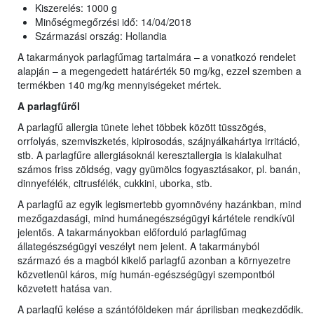
Kiszerelés: 1000 g
Minőségmegőrzési idő: 14/04/2018
Származási ország: Hollandia
A takarmányok parlagfűmag tartalmára – a vonatkozó rendelet
alapján – a megengedett határérték 50 mg/kg, ezzel szemben a
termékben 140 mg/kg mennyiségeket mértek.
A parlagfűről
A parlagfű allergia tünete lehet többek között tüsszögés,
orrfolyás, szemviszketés, kipirosodás, szájnyálkahártya irritáció,
stb. A parlagfűre allergiásoknál keresztallergia is kialakulhat
számos friss zöldség, vagy gyümölcs fogyasztásakor, pl. banán,
dinnyefélék, citrusfélék, cukkini, uborka, stb.
A parlagfű az egyik legismertebb gyomnövény hazánkban, mind
mezőgazdasági, mind humánegészségügyi kártétele rendkívül
jelentős. A takarmányokban előforduló parlagfűmag
állategészségügyi veszélyt nem jelent. A takarmányból
származó és a magból kikelő parlagfű azonban a környezetre
közvetlenül káros, míg humán-egészségügyi szempontból
közvetett hatása van.
A parlagfű kelése a szántóföldeken már áprilisban megkezdődik.