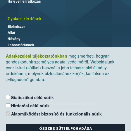
Hírlevél feliratkozás
Gyakori kérdések
Élelmiszer
Állat
Növény
Laboratóriumok
Labor/Egyéb
Adatkezelési tájékoztatónkban
megismerheti, hogyan
gondoskodunk személyes adatai védelméről. Weboldalunk
cookie-kat (sütiket) használ a jobb felhasználói élmény
érdekében, melynek biztosításához kérjük, kattintson az
„Elfogadom” gombra.
Statisztikai célú sütik
Nemzeti Élelmiszerlánc-biztonsági Hivatal
Hirdetési célú sütik
Cím: 1024 Budapest, Keleti Károly utca. 24.
Alapműködést biztosító és funkcionális sütik
Levelezési cím: 1525 Budapest. Pf. 30.
ÖSSZES SÜTI ELFOGADÁSA