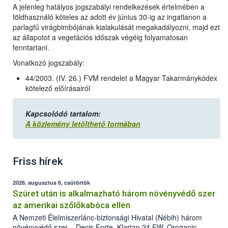
A jelenleg hatályos jogszabályi rendelkezések értelmében a
földhasználó köteles az adott év június 30-ig az ingatlanon a
parlagfű virágbimbójának kialakulását megakadályozni, majd ezt
az állapotot a vegetációs időszak végéig folyamatosan
fenntartani.
Vonatkozó jogszabály:
44/2003. (IV. 26.) FVM rendelet a Magyar Takarmánykódex
kötelező előírásairól
Kapcsolódó tartalom:
A közlemény letölthető formában
Friss hírek
2026. augusztus 6, csütörtök
Szüret után is alkalmazható három növényvédő szer
az amerikai szőlőkabóca ellen
A Nemzeti Élelmiszerlánc-biztonsági Hivatal (Nébih) három
növényvédő szer – Decis Forte, Klartan 24 EW, Oroganic –