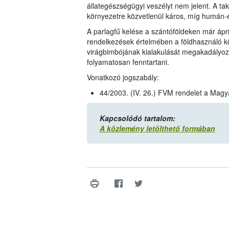
állategészségügyi veszélyt nem jelent. A t
környezetre közvetlenül káros, míg humán-
A parlagfű kelése a szántóföldeken már ápri
rendelkezések értelmében a földhasználó köt
virágbimbójának kialakulását megakadályozn
folyamatosan fenntartani.
Vonatkozó jogszabály:
44/2003. (IV. 26.) FVM rendelet a Magy
Kapcsolódó tartalom:
A közlemény letölthető formában