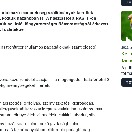
TO
módos
egész
 tartalmazó madáreleség szállítmányok kerültek
felha
 köztük hazánkban is. A riasztásról a RASFF-on
célja
esült az Unió. Magyarországra Németországból érkezett
lehet
pf üzletekbe.
Az Or
felha
terme
sittichfutter (hullámos papagájoknak szánt eleség)
2026. 
Kert
taná
A gri
formá
romlá
vonatkozó rendelet alapján – a megengedett határérték 50
TO
szapo
/kg mennyiségeket mértek.
sütög
techni
alapa
tt tüsszögés, orrfolyás, szemviszketés, kipirosodás,
higié
allergiásoknál keresztallergia is kialakulhat számos friss
hőkez
anán, dinnyefélék, citrusfélék, cukkini, uborka, stb.
tárol
Hivat
ény hazánkban, mind mezőgazdasági, mind
a biz
entős. A takarmányokban előforduló parlagfűmag