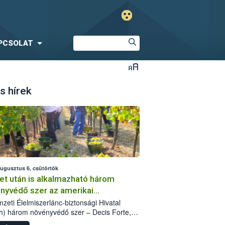
PCSOLAT
s hírek
augusztus 6, csütörtök
et után is alkalmazható három
nyvédő szer az amerikai
őkabóca ellen
zeti Élelmiszerlánc-biztonsági Hivatal
h) három növényvédő szer – Decis Forte,
an 24 EW, Oroganic – engedélyokiratát