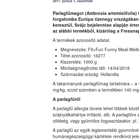
2017. június 1, csütörtök
Parlagfűmagot (Ambrosia artemisiifolia)
forgalomba Európa tizenegy országában,
keresztül, Svájc bejelentése alapján ért
az alábbi termékből, kizárólag a Fressna
A termékek azonosító adatai:
Megnevezés: Fit+Fun Funny Meal Wellen
Tétel azonosító: 16277
Kiszerelés: 1000 g
Minőségmegőrzési idő: 14/04/2018
Származási ország: Hollandia
A takarmányok parlagfűmag tartalmára – a 
mg/kg, ezzel szemben a termékben 140 mg
A parlagfűről
A parlagfű allergia tünete lehet többek közö
szájnyálkahártya irritáció, stb. A parlagfűre 
zöldség, vagy gyümölcs fogyasztásakor, pl. b
A parlagfű az egyik legismertebb gyomnöv
humánegészségügyi kártétele rendkívül jel