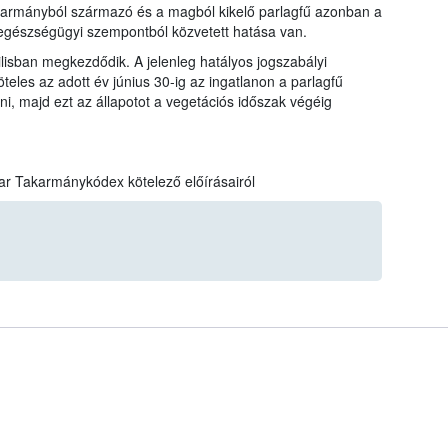
akarmányból származó és a magból kikelő parlagfű azonban a
egészségügyi szempontból közvetett hatása van.
lisban megkezdődik. A jelenleg hatályos jogszabályi
eles az adott év június 30-ig az ingatlanon a parlagfű
i, majd ezt az állapotot a vegetációs időszak végéig
ar Takarmánykódex kötelező előírásairól