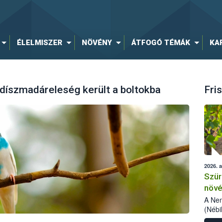
ÉLELMISZER
NÖVÉNY
ÁTFOGÓ TÉMÁK
KA
díszmadáreleség került a boltokba
Fris
2026. 
Szür
növé
szől
A Nem
(Nébi
Klart