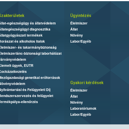
Szakterületek
Ügyintézés
Állat-egészségügy és állatvédelem
Élelmiszer
Állategészségügyi diagnosztika
Állat
Állatgyógyászati termékek
Növény
Borászat és alkoholos italok
Labor/Egyéb
Élelmiszer- és takarmánybiztonság
Élelmiszerlánc-biztonsági laborhálózat
Járványvédelem
Kiemelt ügyek, EUTR
Kockázatkezelés
Mezőgazdasági genetikai erőforrások
Gyakori kérdések
Növényvédelem
Nyilvántartási és Felügyeleti Díj
Élelmiszer
Rendszerszervezés és felügyelet
Állat
Termékpálya-ellenőrzés
Növény
Laboratóriumok
Labor/Egyéb