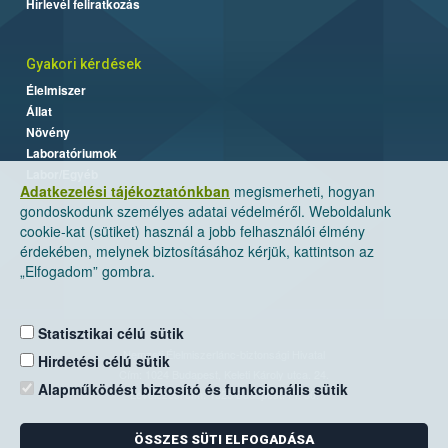
Hírlevél feliratkozás
Gyakori kérdések
Élelmiszer
Állat
Növény
Laboratóriumok
Labor/Egyéb
Adatkezelési tájékoztatónkban
megismerheti, hogyan
gondoskodunk személyes adatai védelméről. Weboldalunk
cookie-kat (sütiket) használ a jobb felhasználói élmény
érdekében, melynek biztosításához kérjük, kattintson az
„Elfogadom” gombra.
Statisztikai célú sütik
Nemzeti Élelmiszerlánc-biztonsági Hivatal
Hirdetési célú sütik
Cím: 1024 Budapest, Keleti Károly utca. 24.
Alapműködést biztosító és funkcionális sütik
Levelezési cím: 1525 Budapest. Pf. 30.
ÖSSZES SÜTI ELFOGADÁSA