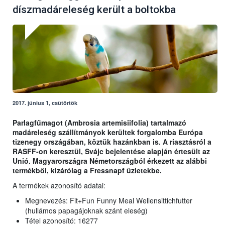
díszmadáreleség került a boltokba
2017. június 1, csütörtök
Parlagfűmagot (Ambrosia artemisiifolia) tartalmazó
madáreleség szállítmányok kerültek forgalomba Európa
tizenegy országában, köztük hazánkban is. A riasztásról a
RASFF-on keresztül, Svájc bejelentése alapján értesült az
Unió. Magyarországra Németországból érkezett az alábbi
termékből, kizárólag a Fressnapf üzletekbe.
A termékek azonosító adatai:
Megnevezés: Fit+Fun Funny Meal Wellensittichfutter
(hullámos papagájoknak szánt eleség)
Tétel azonosító: 16277