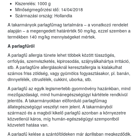
Kiszerelés: 1000 g
Minőségmegőrzési idő: 14/04/2018
Származási ország: Hollandia
A takarmányok parlagfűmag tartalmára – a vonatkozó rendelet
alapján – a megengedett határérték 50 mg/kg, ezzel szemben a
termékben 140 mg/kg mennyiségeket mértek.
A parlagfűről
A parlagfű allergia tünete lehet többek között tüsszögés,
orrfolyás, szemviszketés, kipirosodás, szájnyálkahártya irritáció,
stb. A parlagfűre allergiásoknál keresztallergia is kialakulhat
számos friss zöldség, vagy gyümölcs fogyasztásakor, pl. banán,
dinnyefélék, citrusfélék, cukkini, uborka, stb.
A parlagfű az egyik legismertebb gyomnövény hazánkban, mind
mezőgazdasági, mind humánegészségügyi kártétele rendkívül
jelentős. A takarmányokban előforduló parlagfűmag
állategészségügyi veszélyt nem jelent. A takarmányból
származó és a magból kikelő parlagfű azonban a környezetre
közvetlenül káros, míg humán-egészségügyi szempontból
közvetett hatása van.
A parlagfű kelése a szántóföldeken már áprilisban megkezdődik.