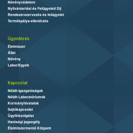
Növényvédelem
Nyilvántartási és Felügyeleti Díj
Rendszerszervezés és felügyelet
Termékpálya-ellenőrzés
Ügyintézés
Élelmiszer
Állat
Növény
Labor/Egyéb
Kapcsolat
Nébih Igazgatóságok
Nébih Laboratóriumok
Kormányhivatalok
Sajtókapcsolat
Ügyfélszolgálat
Hatósági jogsegély
Élelmiszermentő Központ