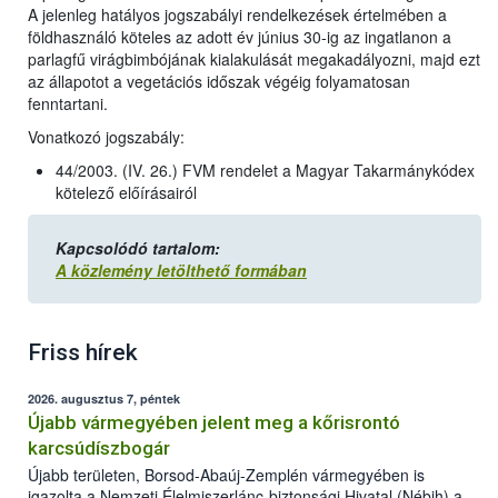
A jelenleg hatályos jogszabályi rendelkezések értelmében a
földhasználó köteles az adott év június 30-ig az ingatlanon a
parlagfű virágbimbójának kialakulását megakadályozni, majd ezt
az állapotot a vegetációs időszak végéig folyamatosan
fenntartani.
Vonatkozó jogszabály:
44/2003. (IV. 26.) FVM rendelet a Magyar Takarmánykódex
kötelező előírásairól
Kapcsolódó tartalom:
A közlemény letölthető formában
Friss hírek
2026. augusztus 7, péntek
Újabb vármegyében jelent meg a kőrisrontó
karcsúdíszbogár
Újabb területen, Borsod-Abaúj-Zemplén vármegyében is
igazolta a Nemzeti Élelmiszerlánc-biztonsági Hivatal (Nébih) a