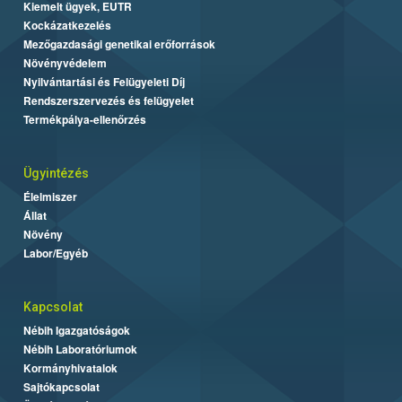
Kiemelt ügyek, EUTR
Kockázatkezelés
Mezőgazdasági genetikai erőforrások
Növényvédelem
Nyilvántartási és Felügyeleti Díj
Rendszerszervezés és felügyelet
Termékpálya-ellenőrzés
Ügyintézés
Élelmiszer
Állat
Növény
Labor/Egyéb
Kapcsolat
Nébih Igazgatóságok
Nébih Laboratóriumok
Kormányhivatalok
Sajtókapcsolat