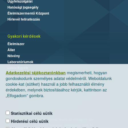
Ügyfélszolgálat
Hatósági jogsegély
Élelmiszermentő Központ
Hírlevél feliratkozás
Gyakori kérdések
Élelmiszer
Állat
Növény
Laboratóriumok
Labor/Egyéb
Adatkezelési tájékoztatónkban
megismerheti, hogyan
gondoskodunk személyes adatai védelméről. Weboldalunk
cookie-kat (sütiket) használ a jobb felhasználói élmény
érdekében, melynek biztosításához kérjük, kattintson az
„Elfogadom” gombra.
Statisztikai célú sütik
Nemzeti Élelmiszerlánc-biztonsági Hivatal
Hirdetési célú sütik
Cím: 1024 Budapest, Keleti Károly utca. 24.