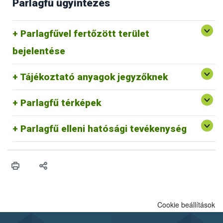
Parlagfű ügyintézés
Parlagfű Bejelentő Rendszer
Parlagfűvel fertőzött terület
Egyéb p
arlagfű bejelentési lehetőségek
bejelentése
Védekezés a parlagfű és az egyéb gyomnövények ellen
Tájékoztató anyagok jegyzőknek
Parlagfű információs térkép
Parlagfű bejelentés térkép
Parlagfű térképek
Parlagfű elleni hatósági tevékenység belterületen
Parlagfű elleni hatósági tevékenység külterületen
Parlagfű elleni hatósági tevékenység
Cookie beállítások