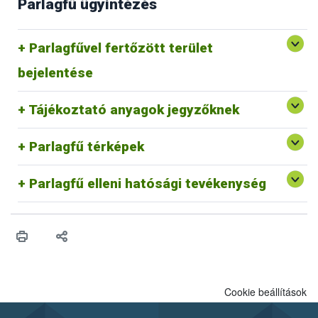
Parlagfű ügyintézés
Parlagfű Bejelentő Rendszer
Parlagfűvel fertőzött terület
Egyéb p
arlagfű bejelentési lehetőségek
bejelentése
Védekezés a parlagfű és az egyéb gyomnövények ellen
Tájékoztató anyagok jegyzőknek
Parlagfű információs térkép
Parlagfű bejelentés térkép
Parlagfű térképek
Parlagfű elleni hatósági tevékenység belterületen
Parlagfű elleni hatósági tevékenység külterületen
Parlagfű elleni hatósági tevékenység
Cookie beállítások