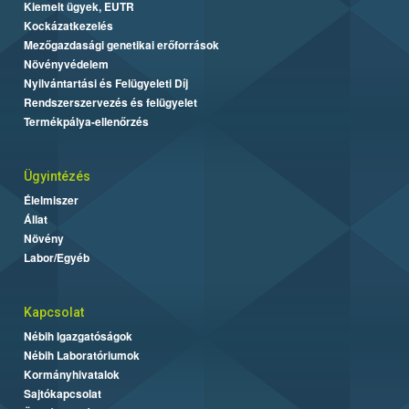
Kiemelt ügyek, EUTR
Kockázatkezelés
Mezőgazdasági genetikai erőforrások
Növényvédelem
Nyilvántartási és Felügyeleti Díj
Rendszerszervezés és felügyelet
Termékpálya-ellenőrzés
Ügyintézés
Élelmiszer
Állat
Növény
Labor/Egyéb
Kapcsolat
Nébih Igazgatóságok
Nébih Laboratóriumok
Kormányhivatalok
Sajtókapcsolat