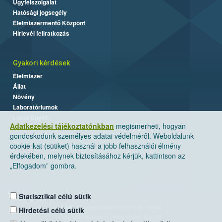
Ügyfélszolgálat
Hatósági jogsegély
Élelmiszermentő Központ
Hírlevél feliratkozás
Gyakori kérdések
Élelmiszer
Állat
Növény
Laboratóriumok
Labor/Egyéb
Adatkezelési tájékoztatónkban
megismerheti, hogyan
gondoskodunk személyes adatai védelméről. Weboldalunk
cookie-kat (sütiket) használ a jobb felhasználói élmény
érdekében, melynek biztosításához kérjük, kattintson az
„Elfogadom” gombra.
Statisztikai célú sütik
Nemzeti Élelmiszerlánc-biztonsági Hivatal
Hirdetési célú sütik
Cím: 1024 Budapest, Keleti Károly utca. 24.