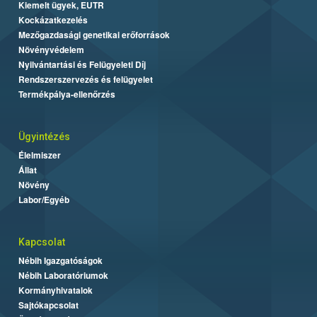
Kiemelt ügyek, EUTR
Kockázatkezelés
Mezőgazdasági genetikai erőforrások
Növényvédelem
Nyilvántartási és Felügyeleti Díj
Rendszerszervezés és felügyelet
Termékpálya-ellenőrzés
Ügyintézés
Élelmiszer
Állat
Növény
Labor/Egyéb
Kapcsolat
Nébih Igazgatóságok
Nébih Laboratóriumok
Kormányhivatalok
Sajtókapcsolat