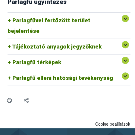
Parlagfű ügyintézés
Parlagfű Bejelentő Rendszer
Parlagfűvel fertőzött terület
Egyéb p
arlagfű bejelentési lehetőségek
bejelentése
Védekezés a parlagfű és az egyéb gyomnövények ellen
Tájékoztató anyagok jegyzőknek
Parlagfű információs térkép
Parlagfű bejelentés térkép
Parlagfű térképek
Parlagfű elleni hatósági tevékenység belterületen
Parlagfű elleni hatósági tevékenység külterületen
Parlagfű elleni hatósági tevékenység
Cookie beállítások