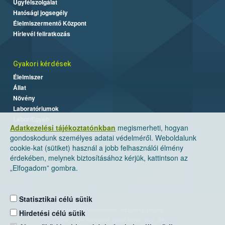
Ügyfélszolgálat
Hatósági jogsegély
Élelmiszermentő Központ
Hírlevél feliratkozás
Gyakori kérdések
Élelmiszer
Állat
Növény
Laboratóriumok
Labor/Egyéb
Adatkezelési tájékoztatónkban
megismerheti, hogyan
gondoskodunk személyes adatai védelméről. Weboldalunk
cookie-kat (sütiket) használ a jobb felhasználói élmény
érdekében, melynek biztosításához kérjük, kattintson az
„Elfogadom” gombra.
Statisztikai célú sütik
Nemzeti Élelmiszerlánc-biztonsági Hivatal
Hirdetési célú sütik
Cím: 1024 Budapest, Keleti Károly utca. 24.