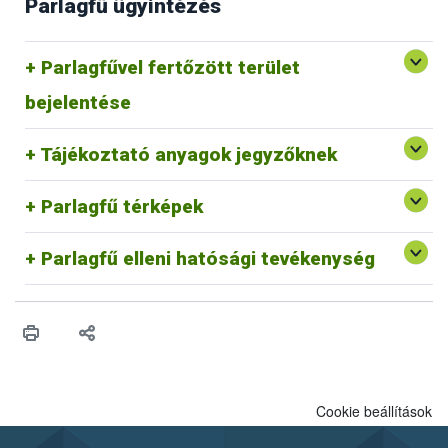
Parlagfű ügyintézés
Parlagfű Bejelentő Rendszer
Parlagfűvel fertőzött terület
Egyéb p
arlagfű bejelentési lehetőségek
bejelentése
Védekezés a parlagfű és az egyéb gyomnövények ellen
Tájékoztató anyagok jegyzőknek
Parlagfű információs térkép
Parlagfű bejelentés térkép
Parlagfű térképek
Parlagfű elleni hatósági tevékenység belterületen
Parlagfű elleni hatósági tevékenység külterületen
Parlagfű elleni hatósági tevékenység
Cookie beállítások