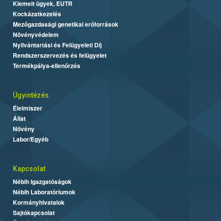
Kiemelt ügyek, EUTR
Kockázatkezelés
Mezőgazdasági genetikai erőforrások
Növényvédelem
Nyilvántartási és Felügyeleti Díj
Rendszerszervezés és felügyelet
Termékpálya-ellenőrzés
Ügyintézés
Élelmiszer
Állat
Növény
Labor/Egyéb
Kapcsolat
Nébih Igazgatóságok
Nébih Laboratóriumok
Kormányhivatalok
Sajtókapcsolat