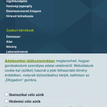
Ügyfélszolgálat
Hatósági jogsegély
Élelmiszermentő Központ
Hírlevél feliratkozás
Gyakori kérdések
Élelmiszer
Állat
Növény
Laboratóriumok
Labor/Egyéb
Adatkezelési tájékoztatónkban
megismerheti, hogyan
gondoskodunk személyes adatai védelméről. Weboldalunk
cookie-kat (sütiket) használ a jobb felhasználói élmény
érdekében, melynek biztosításához kérjük, kattintson az
„Elfogadom” gombra.
Statisztikai célú sütik
Nemzeti Élelmiszerlánc-biztonsági Hivatal
Hirdetési célú sütik
Cím: 1024 Budapest, Keleti Károly utca. 24.